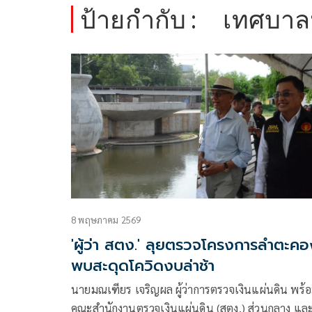
ป้ายกำกับ :
เทศบาล
8 พฤษภาคม 2569
'ผู้ว่า สตง.' ลุยตรวจโครงการลำตะคอ
พบสะดุดโควิดงบล่าช้า
นายมณเฑียร เจริญผล ผู้ว่าการตรวจเงินแผ่นดิน พร้
คณะสำนักงานตรวจเงินแผ่นดิน (สตง.) ส่วนกลาง และ