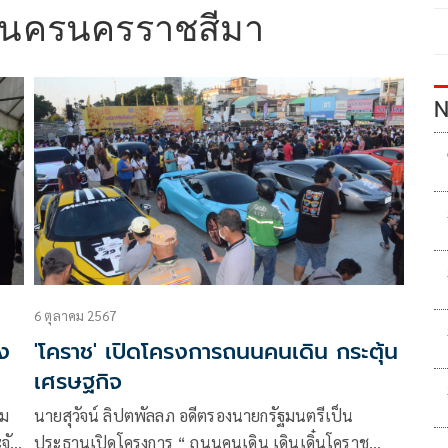
นครนครราชสีมา
N
6 ตุลาคม 2567
ง
'โคราช' เปิดโครงการถนนคนเดิน กระตุ้น
เศรษฐกิจ
อม
นายสุวัจน์ ลิปตพัลลภ อดีตรองนายกรัฐมนตรีเป็น
จัง
ประธานเปิดโครงการ “ ถนนคนเดิน เดินเดิ๋นโคราช