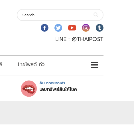
LINE : @THAIPOST
พ์
ไทยโพสต์ ทีวี
คันปากอยากเล่า
เลขทรัพย์สินให้โชค