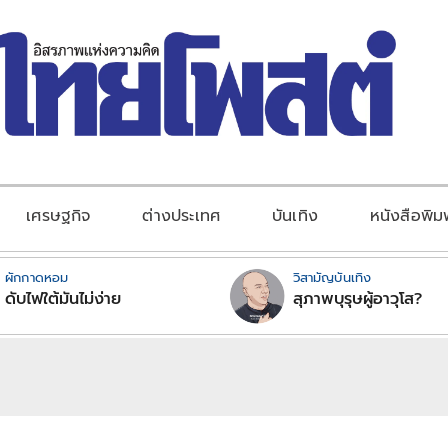
เศรษฐกิจ
ต่างประเทศ
บันเทิง
หนังสือพิม
ผักกาดหอม
วิสามัญบันเทิง
ดับไฟใต้มันไม่ง่าย
สุภาพบุรุษผู้อาวุโส?