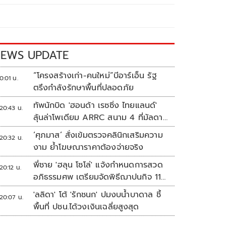
EWS UPDATE
“โครงสร้างเก่า-คนใหม่”บีอาร์เอ็น รัฐ
0:01 น.
ตรึงกำลังรักษาพื้นที่ปลอดภัย
ทัพนักบิด 'ฮอนด้า เรซซิ่ง ไทยแลนด์'
20:43 น.
ลุ้นล่าโพเดียม ARRC สนาม 4 ที่มัลดาลิ
กา
‘ศุภมาส’ สั่งเข้มตรวจคลินิกเสริมความ
20:32 น.
งาม ย้ำโฆษณาราคาต้องจ่ายจริง
พี่ชาย 'ฮลุน โซโล่' แจ้งกำหนดการสวด
20:12 น.
อภิธรรมศพ เตรียมจัดพิธีฌาปนกิจ 11
ส.ค.
'ลลิดา' โต้ 'รักชนก' ปมงบน้ำบาดาล ชี้
20:07 น.
พื้นที่ ปชน.ได้วงเงินเฉลี่ยสูงสุด