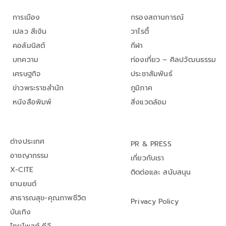
การเมือง
กรองสถานการณ์
เปลว สีเงิน
วาไรตี้
คอลัมนิสต์
กีฬา
บทความ
ท่องเที่ยว – ศิลปวัฒนธรรม
เศรษฐกิจ
ประชาสัมพันธ์
ข่าวพระราชสำนัก
ภูมิภาค
หนังสือพิมพ์
สิ่งแวดล้อม
ต่างประเทศ
PR & PRESS
อาชญากรรม
เกี่ยวกับเรา
X-CITE
ติดต่อและ สนับสนุน
ยานยนต์
สาธารณสุข-คุณภาพชีวิต
Privacy Policy
บันเทิง