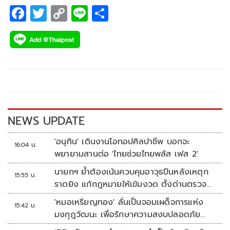
F
T
C
Li
S
ac
wi
o
n
h
e
tt
p
e
ar
b
er
y
e
o
Li
o
n
k
k
NEWS UPDATE
'อนุทิน' เดินงานโอทอปศิลปาชีพ บอกจะ
16:04 น.
พยายามสานต่อ 'ไทยช่วยไทยพลัส เฟส 2'
นายกฯ ย้ำต้องเน้นควบคุมอาวุธปืนหลังเหตุก
15:55 น.
ราดยิง แก้กฎหมายให้เข้มงวด ตั้งด่านตรวจ
เพิ่ม
'หมอเหรียญทอง' ลั่นเป็นจอมเผด็จการแห่ง
15:42 น.
มงกุฎวัฒนะ เพื่อรักษาความสงบปลอดภัย
ภายในรพ.