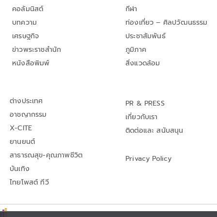
คอลัมนิสต์
กีฬา
บทความ
ท่องเที่ยว – ศิลปวัฒนธรรม
เศรษฐกิจ
ประชาสัมพันธ์
ข่าวพระราชสำนัก
ภูมิภาค
หนังสือพิมพ์
สิ่งแวดล้อม
ต่างประเทศ
PR & PRESS
อาชญากรรม
เกี่ยวกับเรา
X-CITE
ติดต่อและ สนับสนุน
ยานยนต์
สาธารณสุข-คุณภาพชีวิต
Privacy Policy
บันเทิง
ไทยโพสต์ ทีวี