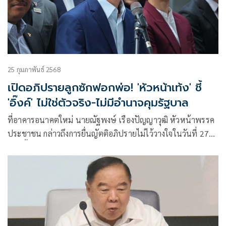
25 กุมภาพันธ์ 2568
เปิดอภิปรายลูกซักฟอกพ่อ! 'หัวหน้าเท้ง' ชี้
'อิ๊งค์' ไม่ใช่ตัวจริง-ไม่มีอำนาจคุมรัฐบาล
ที่อาคารอนาคตใหม่ นายณัฐพงษ์ เรืองปัญญาวุฒิ หัวหน้าพรรค
ประชาชน กล่าวถึงการยื่นญัตติอภิปรายไม่ไว้วางใจในวันที่ 27
ก.พ.นี้ ว่า ตัว