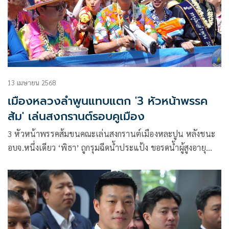
13 เมษายน 2568
เมืองหลวงลำพูนแทบแตก '3 หัวหน้าพรรค
ส้ม' เล่นสงกรานต์รอบคูเมือง
3 หัวหน้าพรรคส้มขนคณะเล่นสงกรานต์เมืองหละปูน หลังชนะ
อบจ.หนึ่งเดียว ‘พิธา’ ถูกรุมฉีดน้ำประแป้ง ขอรดน้ำผู้สูงอายุ
ด้าน ‘เท้ง’ มาซอฟต์ๆ เซลฟี่กับแฟนคลับ ขณะ ‘ชัยธวัช’ ขอพัก
การเมือง พาลูกชายเล่นน้ำ ถือปืนฉีดชาวลำพูน