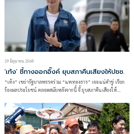
29 มิถุนายน 2568
'เท้ง' ชี้ทางออกอิ๊งค์ ยุบสภาคืนเสียงให้ปชช.
“เท้ง” เขย่ารัฐบาลพรรคร่วม “แพทองธาร” เจอแน่คำขู่ เรียก
ร้องผลประโยชน์ ตลอดสมัยหลังจากนี้ จี้ ยุบสภาคืนเสียงให้
ประชาชนเป็นทางออก