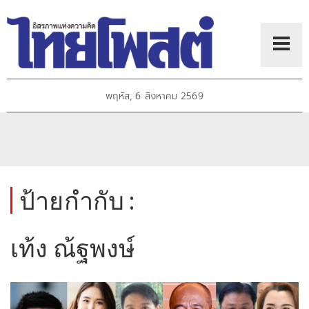
พฤหัส, 6 สิงหาคม 2569
ป้ายกำกับ :
เท้ง ณ้ฐพงษ์