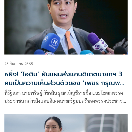
23 กันยายน 2568
หยิ่ง! ‘ไอติม’ ยันแผนส่งแคนดิเดตนายกฯ 3
คนเป็นความเห็นส่วนตัวของ ‘เพชร กรุณพล’
พรรคยังไม่สรุป
ที่รัฐสภา นายพริษฐ์ วัชรสินธุ สส.บัญชีรายชื่อ และโฆษกพรรค
ประชาชน กล่าวถึงแคนดิเดตนายกรัฐมนตรีของพรรคประชาชน
ที่มี 3 คน ว่า