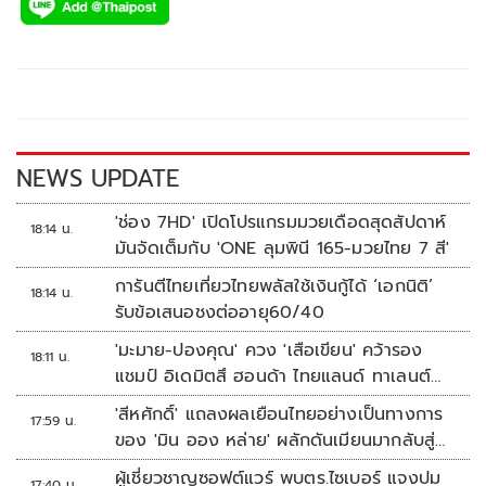
e
tt
p
e
ar
b
er
y
e
o
Li
o
n
k
k
NEWS UPDATE
'ช่อง 7HD' เปิดโปรแกรมมวยเดือดสุดสัปดาห์
18:14 น.
มันจัดเต็มกับ 'ONE ลุมพินี 165-มวยไทย 7 สี'
การันตีไทยเที่ยวไทยพลัสใช้เงินกู้ได้ ‘เอกนิติ’
18:14 น.
รับข้อเสนอชงต่ออายุ60/40
'มะมาย-ปองคุณ' ควง 'เสือเขียน' คว้ารอง
18:11 น.
แชมป์ อิเดมิตสึ ฮอนด้า ไทยแลนด์ ทาเลนต์
คัพ สนาม 3
'สีหศักดิ์' แถลงผลเยือนไทยอย่างเป็นทางการ
17:59 น.
ของ 'มิน ออง หล่าย' ผลักดันเมียนมากลับสู่
อาเซียน
ผู้เชี่ยวชาญซอฟต์แวร์ พบตร.ไซเบอร์ แจงปม
17:40 น.