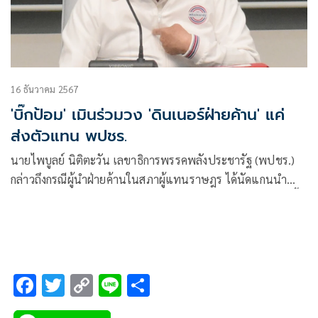
16 ธันวาคม 2567
'บิ๊กป้อม' เมินร่วมวง 'ดินเนอร์ฝ่ายค้าน' แค่
ส่งตัวแทน พปชร.
นายไพบูลย์ นิติตะวัน เลขาธิการพรรคพลังประชารัฐ (พปชร.)
กล่าวถึงกรณีผู้นำฝ่ายค้านในสภาผู้แทนราษฎร ได้นัดแกนนำ
พรรคร่วมฝ่ายค้านรับประทานอาหารเย็น ในวันพุธที่ 18 ธ.ค.นี้
F
T
C
Li
S
ac
wi
o
n
h