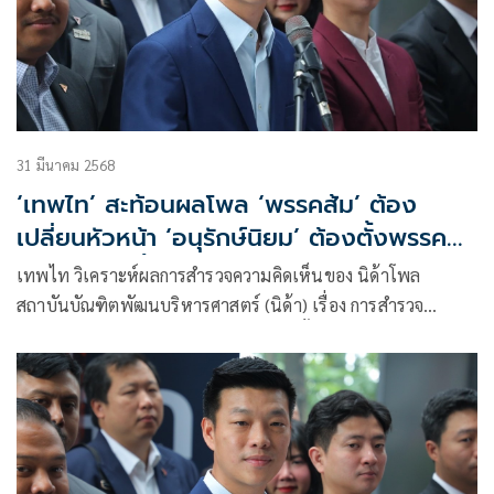
31 มีนาคม 2568
‘เทพไท’ สะท้อนผลโพล ‘พรรคส้ม’ ต้อง
เปลี่ยนหัวหน้า ‘อนุรักษ์นิยม’ ต้องตั้งพรรค
ใหม่ สู้เลือกตั้งปี 2570
เทพไท วิเคราะห์ผลการสำรวจความคิดเห็นของ นิด้าโพล
สถาบันบัณฑิตพัฒนบริหารศาสตร์ (นิด้า) เรื่อง การสำรวจ
คะแนนนิยมทางการเมืองรายไตรมาส ครั้งที่ 1/2568