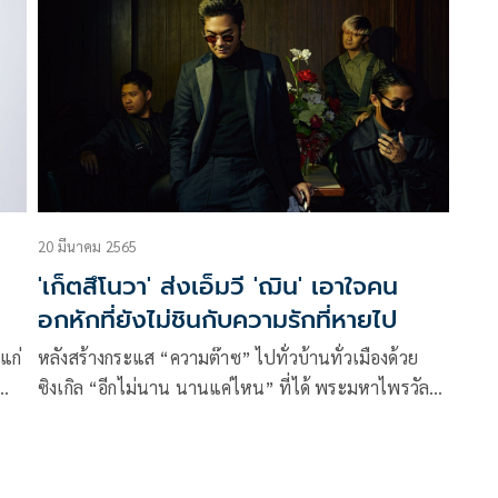
20 มีนาคม 2565
'เก็ตสึโนวา' ส่งเอ็มวี 'ฌิน' เอาใจคน
อกหักที่ยังไม่ชินกับความรักที่หายไป
แก่
หลังสร้างกระแส “ความต๊าซ” ไปทั่วบ้านทั่วเมืองด้วย
ซิงเกิล “อีกไม่นาน นานแค่ไหน” ที่ได้ พระมหาไพรวัลย์
จน์
กับวง Three Man Down (ทรีแมนดาวน์) มาร่วมฟีทเจอริ
หวน
ง และ “หวย” เพลงรัก สนุกๆ โดนใจคนชอบเสี่ยง พร้อม
บาล’
แขกรับเชิญคนดังเรื่องตัวเลขอย่าง แม่น้ำหนึ่ง