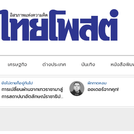
เศรษฐกิจ
ต่างประเทศ
บันเทิง
หนังสือพิม
ยังไม่ตายก็อยู่กันไป
ผักกาดหอม
การเปลี่ยนผ่านจากเทวราชามาสู่
ออเดอร์จากคุก!
การสถาปนาอัตลักษณ์ราชาธิป
ไตยแบบพุทธศาสนาในพระไตร
ปิฏก : สามัญผลสูตรในฐานะ
ทฤษฎีขีดจำกัดของอำนาจรัฐ
เหนือแรงงานและทรัพย์สิน