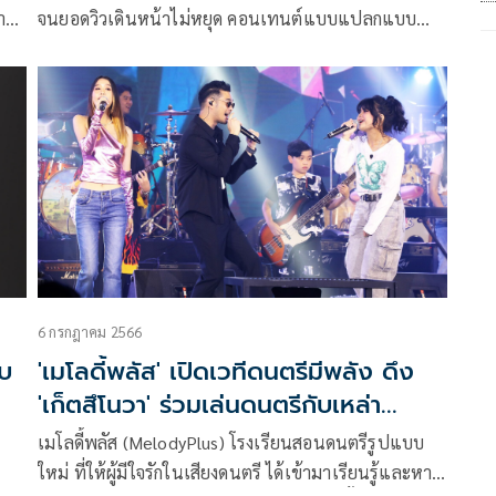
าฑี-
จนยอดวิวเดินหน้าไม่หยุด คอนเทนต์แบบแปลกแบบ
ใหม่ก็ได้ปล่อยมาให้ลุ้นกันอยู่เรื่อยๆ สำหรับวง
าย
getsunova (เก็ตสึโนวา)
ใจคน
6 กรกฎาคม 2566
ับ
'เมโลดี้พลัส' เปิดเวทีดนตรีมีพลัง ดึง
'เก็ตสึโนวา' ร่วมเล่นดนตรีกับเหล่า
นักเรียน
เมโลดี้พลัส (MelodyPlus) โรงเรียนสอนดนตรีรูปแบบ
ใหม่ ที่ให้ผู้มีใจรักในเสียงดนตรี ได้เข้ามาเรียนรู้และหา