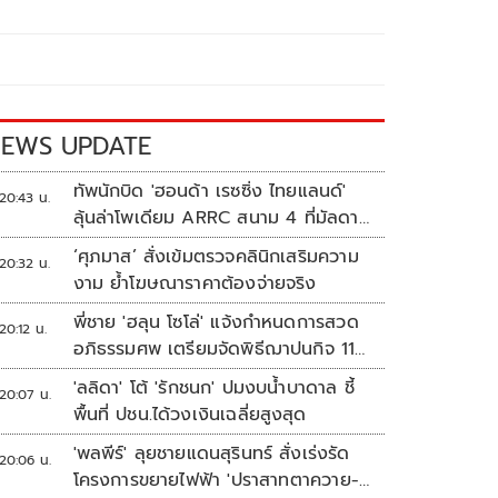
EWS UPDATE
ทัพนักบิด 'ฮอนด้า เรซซิ่ง ไทยแลนด์'
20:43 น.
ลุ้นล่าโพเดียม ARRC สนาม 4 ที่มัลดาลิ
กา
‘ศุภมาส’ สั่งเข้มตรวจคลินิกเสริมความ
20:32 น.
งาม ย้ำโฆษณาราคาต้องจ่ายจริง
พี่ชาย 'ฮลุน โซโล่' แจ้งกำหนดการสวด
20:12 น.
อภิธรรมศพ เตรียมจัดพิธีฌาปนกิจ 11
ส.ค.
'ลลิดา' โต้ 'รักชนก' ปมงบน้ำบาดาล ชี้
20:07 น.
พื้นที่ ปชน.ได้วงเงินเฉลี่ยสูงสุด
'พลพีร์' ลุยชายแดนสุรินทร์ สั่งเร่งรัด
20:06 น.
โครงการขยายไฟฟ้า 'ปราสาทตาควาย-