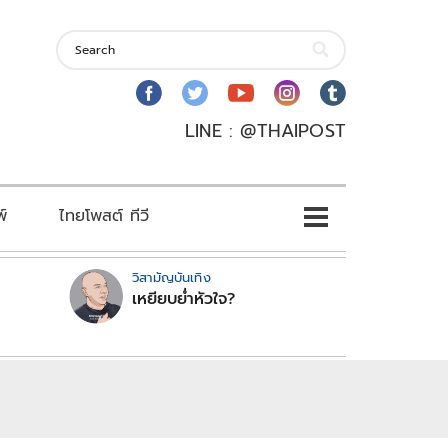
LINE : @THAIPOST
พ์
ไทยโพสต์ ทีวี
วิสามัญบันเทิง
เหยียบย่ำหัวใจ?