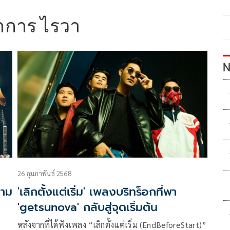
าการ ไรวา
N
26 กุมภาพันธ์ 2568
วาม
'เลิกตั้งแต่เริ่ม' เพลงบริทร็อกที่พา
'getsunova' กลับสู่จุดเริ่มต้น
หลังจากที่ได้ฟังเพลง “เลิกตั้งแต่เริ่ม (EndBeforeStart)”