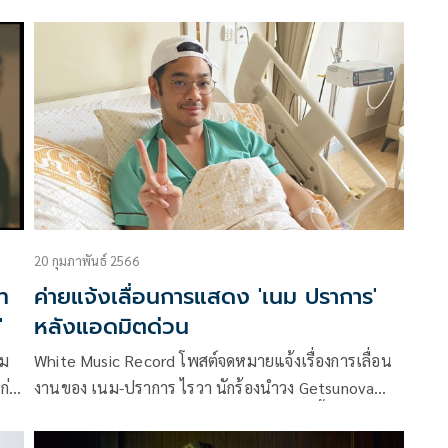
ประสบการณ์ในการเรียนดนตรีทุกประเภททั้งไทยและ
เม
สากล และได้ใช้หลักสูตรจากสหรัฐอเมริกา มาใช้ในการ
ฬาฯ
เรียนการสอน เป็นหลักสูตรระดับมาตรฐานสากล โดย ผู้
่ง
บริหารสาวเก่ง นันทรัตน์ โมนฤมิตร ผู้อำนวยการและ
กรรมการผู้บริหาร เปิดเวทีให้นักเรียนทุกสาขาได้แสดง
ความสามารถทางดนตรี ใน งาน M-Fest 3 M Fest
Music is power ดนตรีมีพลัง
20 กุมภาพันธ์ 2566
ท
ค่ายแจ้งเลื่อนการแสดง 'เนม ปราการ'
'
หลังแอดมิตด่วน
รม
White Music Record โพสต์จดหมายแจ้งเรื่องการเลื่อน
ก่
งานของ เนม-ปราการ ไรวา นักร้องนำวง Getsunova
เนื่องจากมีไข้สูง 40 องศาเซลเซียส และติดเชื้อไวรัส จึง
ต้องเข้ารับการรักษาตัวด่วน