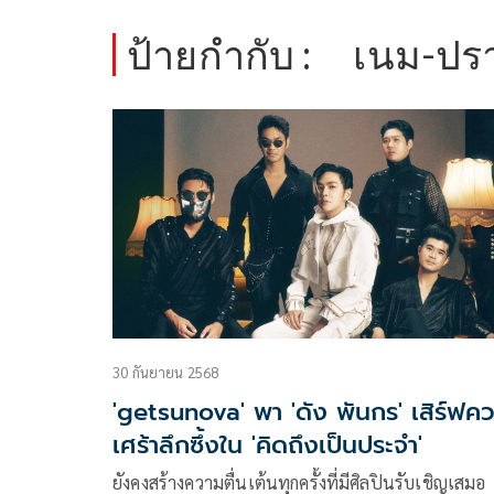
ป้ายกำกับ :
เนม-ปร
30 กันยายน 2568
'getsunova' พา 'ดัง พันกร' เสิร์ฟค
เศร้าลึกซึ้งใน 'คิดถึงเป็นประจำ'
ยังคงสร้างความตื่นเต้นทุกครั้งที่มีศิลปินรับเชิญเสมอ