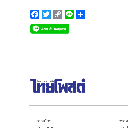
ที่มาในธีมซูเปอร์ฮีโร่ยุค 80 ต่อสู้กับเหล่าวัยร้าย ที่ไม่ว
จะแกร่งแค่ไหน แต่พอเป็นเรื่องรักก็ช้ำหนักทุกที
F
T
C
Li
S
ac
wi
o
n
h
e
tt
p
e
ar
b
er
y
e
o
Li
o
n
k
k
การเมือง
กรอง