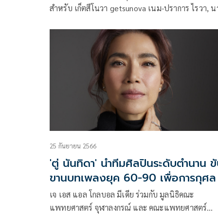
สำหรับ เก็ตสึโนวา getsunova เนม-ปราการ ไรวา, น
นาฑี โอสถานุเคราะห์, นต-ปณต คุณประเสริฐ และ
ไปร์ท-คมฆเดช แสงวัฒนาโรจน์ วงดนตรีเทสต์ดีจากค่
White Music ในเครือ GMM Music ที่ทำเพลงได้ทัช
ฟังเสมอ
25 กันยายน 2566
'ตู่ นันทิดา' นำทีมศิลปินระดับตำนาน ข
ขานบทเพลงยุค 60-90 เพื่อการกุศล
เจ เอส แอล โกลบอล มีเดีย ร่วมกับ มูลนิธิคณะ
แพทยศาสตร์ จุฬาลงกรณ์ และ คณะแพทยศาสตร์