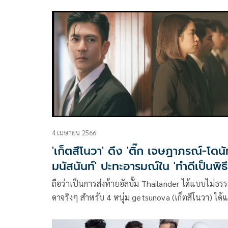
จุฬาลงกรณ์ มหาวิทยาลัย โรงพยาบาลจุฬาลงกรณ์
สภากาชาดไทย พร้อมด้วย บมจ.ชาญอิสสระ ดีเวล็อป
นท์ พันธมิตรจิตอาสา จัดคอนเสิร์ตการกุศล แพทย์จุ
Charity Happy Melody Concert #6789 ทศวรรษแห
ดนตรี พร้อมขนทัพศิลปินระดับตำนาน
4 เมษายน 2566
'เก็ตสึโนวา' ดึง 'ติ๊ก เจษฎาภรณ์-โดนั
มนัสนันท์' ปะทะอารมณ์ใน 'ทำดีเป็นพิธี
ถือว่าเป็นการส่งท้ายอัลบั้ม Thailander ได้แบบไม่ธร
ดาจริงๆ สำหรับ 4 หนุ่ม getsunova (เก็ตสึโนวา) ได้แ
เนม-ปราการ ไรวา, นต-ปณต คุณประเสริฐ, นาฑี โอ
สถานุเคราะห์, ไปร์ท-คมฆเดช แสงวัฒนาโรจน์ สังกัด