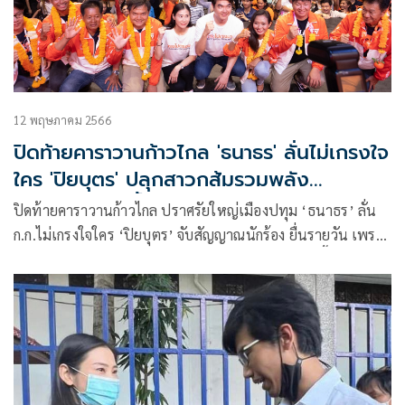
12 พฤษภาคม 2566
ปิดท้ายคาราวานก้าวไกล 'ธนาธร' ลั่นไม่เกรงใจ
ใคร 'ปิยบุตร' ปลุกสาวกส้มรวมพลัง
ขอส.ส.100คนขึ้น
ปิดท้ายคาราวานก้าวไกล ปราศรัยใหญ่เมืองปทุม ‘ธนาธร’ ลั่น
ก.ก.ไม่เกรงใจใคร ‘ปิยบุตร’ จับสัญญาณนักร้อง ยื่นรายวัน เพราะ
ก้าวไกลนอนมา ปลุกสาวกส้มรวมพลัง ขอส.ส.100คนขึ้น คะแนน
พรรค10ล้านเสียง ย้ำ ไม่มีทุนผูกขาด-ผู้มีอิทธิพลหนุนหลัง