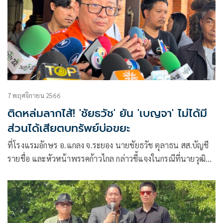
7 พฤศจิกายน 2566
ติดหล่มลากไส้! 'ชัยธวัช' ยัน 'เบญจา' ไม่ได้มี
ส่วนได้เสียตบทรัพย์บ่อขยะ
ที่โรงแรมอักษร อ.แกลง จ.ระยอง นายชัยธวัช ตุลาธน สส.บัญชี
รายชื่อ และหัวหน้าพรรคก้าวไกล กล่าวชี้แจงในกรณีที่นายวุฒิ
พงศ์ ทองเหลา สส.ปราจีนบุรี ที่ถูกขับออกจากการเป็นสมาชิก
พรรคก้าวไกลไปก่อนหน้านี้ ในกรณีคุกคามทางเพศ ซึ่งให้ข้อมูล