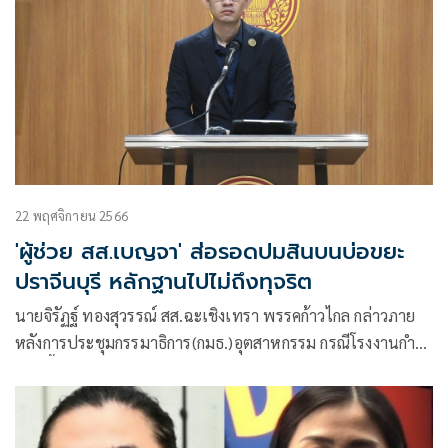
22 พฤศจิกายน 2566
'ผู้ช่วย สส.เบญจา' ส่อรอดปมสินบนบ่อขยะ
ปราจีนบุรี หลักฐานไปไม่ถึงทุจริต
นายจิรัฏฐ์ ทองสุวรรณ์ สส.ฉะเชิงเทรา พรรคก้าวไกล กล่าวภาย
หลังการประชุมกรรมาธิการ(กมธ.)อุตสาหกรรม กรณีโรงงานกำจัด
ขยะพื้นที่ จ.ปราจีนบุรี ว่า ตนในฐานะกรรมการสอบเรื่อง ที่นาย
วุฒิพงศ์ ทองเหลา สส.ปราจีนบุรี ร้องเรียนผู้ช่วยของน.ส.เบญจา
แสงจันทร์