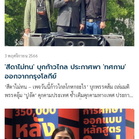
3 พฤศจิกายน 2566
'สีดาไม่ทน' บุกก้าวไกล ประกาศพา 'ทศกาม'
ออกจากกรุงโลกีย์
‘สีดาไม่ทน – เพจวันนี้ก้าวไกลโกหกอะไร’ บุกพรรคส้ม ถล่มมติ
พรรคอุ้ม ‘ปูอัด’ คุกคามประเทศ ซ้ำเติมคุกคามทางเพศ ประกาศ
พาทศกามออกจากกรุงโลกีย์ พร้อมไล่บี้ให้พ้นจาก สส.