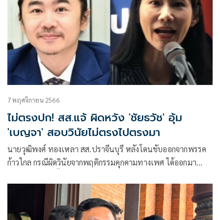
7 พฤศจิกายน 2566
ไม่ตรงปก! สส.แจ้ ผิดหวัง 'ชัยธวัช' อุ้ม
'เบญจา' สอบวินัยไม่ตรงไปตรงมา
นายวุฒิพงศ์ ทองเหลา สส.ปราจีนบุรี หลังโดนขับออกจากพรรค
ก้าวไกล กรณีผิดวินัยจากพฤติกรรมคุกคามทางเพศ ได้ออกมา
เคลื่อนไหวอีกครั้ง โดยโพสต์เฟซบุ๊กกล่าวถึง น.ส.เบญจา
แสงจันทร์ สส.บัญชีรายชื่อ