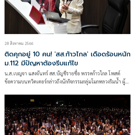
28 สิงหาคม 2566
ติดคุกอยู่ 10 คน! 'สส.ก้าวไกล' เดือดร้อนหนัก
ม.112 มีปัญหาต้องรีบแก้ไข
น.ส.เบญจา แสงจันทร์ สส.บัญชีรายชื่อ พรรคก้าวไกล โพสต์
ข้อความบนทวิตเตอร์กล่าวถึงนักกิจกรรมกลุ่มโมกหลวงริมน้ำ ผู้
ต้องหาคดี ม.112 ว่า เก็ท โสภณ ในวันที่เขาเข้าร่วมกิจกรรม
การเมืองเขาเป็นนศ.ธรรมดาคนนึงที่มีความหวังความฝันและ
เชื่อมั่นว่าสักวันสังคมไทยจะดีกว่าวันนี้ เขาร่วมกับกลุ่มแพทย์
อาสาเพื่อสนับสนุนด้านการแพทย์ให้กลุ่มผู้ชุมนุมเรียกร้องปชต.