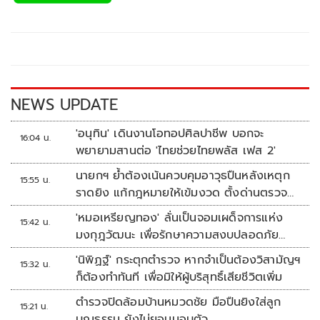
e
tt
p
e
ar
b
er
y
e
o
Li
o
n
k
k
NEWS UPDATE
'อนุทิน' เดินงานโอทอปศิลปาชีพ บอกจะ
16:04 น.
พยายามสานต่อ 'ไทยช่วยไทยพลัส เฟส 2'
นายกฯ ย้ำต้องเน้นควบคุมอาวุธปืนหลังเหตุก
15:55 น.
ราดยิง แก้กฎหมายให้เข้มงวด ตั้งด่านตรวจ
เพิ่ม
'หมอเหรียญทอง' ลั่นเป็นจอมเผด็จการแห่ง
15:42 น.
มงกุฎวัฒนะ เพื่อรักษาความสงบปลอดภัย
ภายในรพ.
'นิพิฏฐ์' กระตุกตำรวจ หากจำเป็นต้องวิสามัญฯ
15:32 น.
ก็ต้องทำทันที เพื่อมิให้ผู้บริสุทธิ์เสียชีวิตเพิ่ม
ตำรวจปิดล้อมบ้านหมวดชัย มือปืนยิงใส่ลูก
15:21 น.
บุญธรรม ยังไม่ยอมมอบตัว