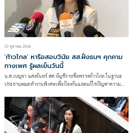
23 ตุลาคม 2566
'ก้าวไกล' หารือสอบวินัย สส.ฝั่งธนฯ คุกคาม
ทางเพศ รู้ผลเย็นวันนี้
น.ส.เบญจา แสงจันทร์ สส.บัญชีรายชื่อพรรคก้าวไกล ในฐานะ
ประธานคณะทำงานพิเศษเพื่อป้องกันและแก้ไขปัญหาความ
รุนแรงทางเพศ กล่าวถึงความคืบหน้าในการสอบสวนข้อเท็จจริง
กรณี กระแสข่าว สส.กทม. ฝั่งธนบุรี พรรคก้าวไกลรายหนึ่ง
คุกคามทางเพศ ที่ได้มีการเชิญผู้เสียหาย