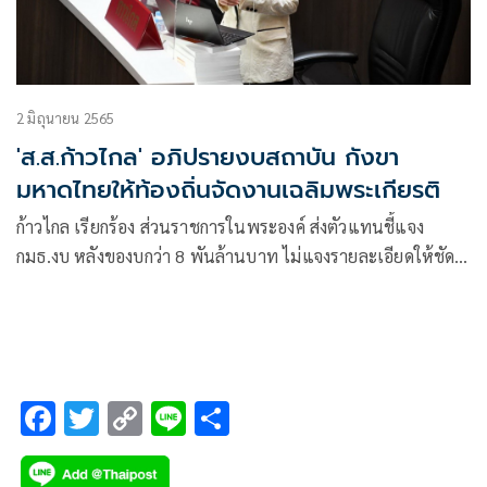
2 มิถุนายน 2565
'ส.ส.ก้าวไกล' อภิปรายงบสถาบัน กังขา
มหาดไทยให้ท้องถิ่นจัดงานเฉลิมพระเกียรติ
ก้าวไกล เรียกร้อง ส่วนราชการในพระองค์ ส่งตัวแทนชี้แจง
กมธ.งบ หลังของบกว่า 8 พันล้านบาท ไม่แจงรายละเอียดให้ชัด
เผย มหาดไทย ส่งหนังสือให้ อปท.จัดงานเฉลิมพระชนมพรรษา
ราชินี 3มิ.ย. อนุพงษ์ ย้ำ ให้ท้องที่จัดตามความเหมาะสม เป็น
กุศโลบาย ส่งเสริมความสามัคคีต่อประชาชน ไม่สิ้นเปลืองงบ
ประมาณ
F
T
C
Li
S
ac
wi
o
n
h