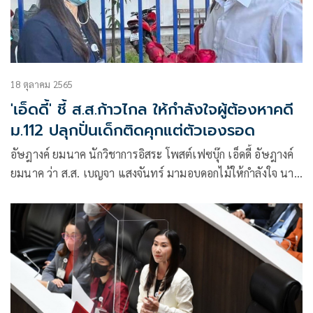
18 ตุลาคม 2565
'เอ็ดดี้' ชี้ ส.ส.ก้าวไกล ให้กำลังใจผู้ต้องหาคดี
ม.112 ปลุกปั่นเด็กติดคุกแต่ตัวเองรอด
อัษฎางค์ ยมนาค นักวิชาการอิสระ โพสต์เฟซบุ๊ก เอ็ดดี้ อัษฎางค์
ยมนาค ว่า ส.ส. เบญจา แสงจันทร์ มามอบดอกไม้ให้กำลังใจ นาย
อติรุจ ผู้ต้องหาคดี 112 กรณีตะโกน