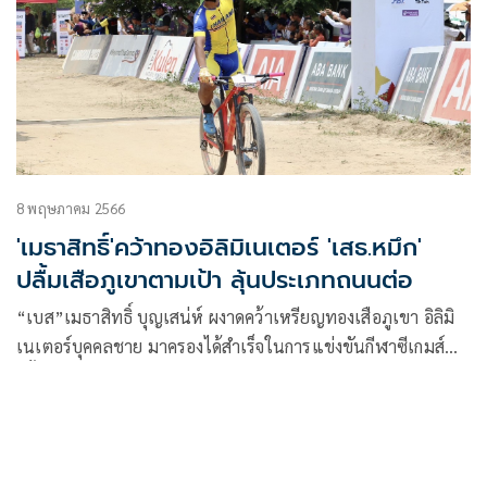
8 พฤษภาคม 2566
'เมธาสิทธิ์'คว้าทองอิลิมิเนเตอร์ 'เสธ.หมึก'
ปลื้มเสือภูเขาตามเป้า ลุ้นประเภทถนนต่อ
“เบส”เมธาสิทธิ์ บุญเสน่ห์ ผงาดคว้าเหรียญทองเสือภูเขา อิลิมิ
เนเตอร์บุคคลชาย มาครองได้สำเร็จในการแข่งขันกีฬาซีเกมส์
ครั้งที่ 32 ที่ประเทศกัมพูชา ขณะที่ “วรินทร เพ็ชรประพันธ์” ได้
เหรียญทองแดง โดยทัพเสือภูเขาทำผลงานยอดเยี่ยมได้มา 1
เหรียญทอง 1 เหรียญเงิน และ 2 เหรียญทองแดง เกินเป้าหมาย
ที่ตั้งไว้คือ 1 เหรียญทอง “เสธ.หมึก” เผยนักปั่นไทยตั้งใจฝึกซ้อม