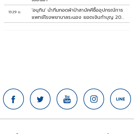
'อนุทิน' นำทีมทอดผ้าป่าสามัคคีซื้ออุปกรณ์การ
13:29 น.
แพทย์โรงพยาบาลระนอง ยอดเงินทำบุญ 20
ล้านบาท