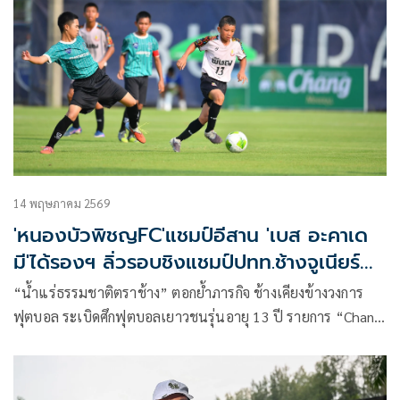
14 พฤษภาคม 2569
'หนองบัวพิชญFC'แชมป์อีสาน 'เบส อะคาเด
มี'ได้รองฯ ลิ่วรอบชิงแชมป์ปทท.ช้างจูเนียร์
คัพ
“น้ำแร่ธรรมชาติตราช้าง” ตอกย้ำภารกิจ ช้างเคียงข้างวงการ
ฟุตบอล ระเบิดศึกฟุตบอลเยาวชนรุ่นอายุ 13 ปี รายการ “Chang
Junior Cup 2026” ที่สุดของรายการแข่งขัน มุ่งมั่นพัฒนา
เยาวชน เฟ้นหาสุดยอดทีมของประเทศไทย พร้อม “Most
Talented Player” หรือ “นักเตะผู้มีพรสวรรค์ยอดเยี่ยม” 1