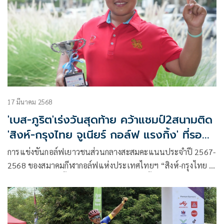
คลาส D รุ่นอายุ 9-10 ปี, คลาส E รุ่นอายุ 7-8 ปี และ คลาส F รุ่น
อายุไม่เกิน 6 ปี
17 มีนาคม 2568
'เบส-ภูริต'เร่งวันสุดท้าย คว้าแชมป์2สนามติด
'สิงห์-กรุงไทย จูเนียร์ กอล์ฟ แรงกิ้ง' ที่รอยัล
ฮิลล์
การแข่งขันกอล์ฟเยาวชนส่วนกลางสะสมคะแนนประจำปี 2567-
2568 ของสมาคมกีฬากอล์ฟแห่งประเทศไทยฯ “สิงห์-กรุงไทย จู
เนียร์ กอล์ฟ แรงกิ้ง” กลับมาแข่งขันกันอีกครั้ง เข้าสู่สนาม 6 ที่
สนามรอยัลฮิลล์ กอล์ฟ รีสอร์ท แอนด์ สปา จ.นครนายก ซึ่งเป็น
สนามสุดท้ายของแต่ละคลาส ก่อนเข้าสู่การแข่งขัน สิงห์-กรุงไทย
จูเนียร์ กอล์ฟ แชมเปี้ยนชิพ รอบคัดเลือกสู่ “จูเนียร์เวิลด์กอล์ฟ”