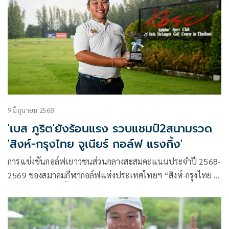
รางวัล และ “Sportsmanship Awards” หรือ “นักเตะที่มีความ
สามารถและเป็นผู้มีน้ำใจนักกีฬายอดเยี่ยม” 2 รางวัล ร่วมเดิน
ทางไปสัมผัสประสบการณ์ระดับโลกที่ประเทศอังกฤษ
9 มิถุนายน 2568
'เบส ภูริต'ยังร้อนแรง รวบแชมป์2สนามรวด
'สิงห์-กรุงไทย จูเนียร์ กอล์ฟ แรงกิ้ง'
การแข่งขันกอล์ฟเยาวชนส่วนกลางสะสมคะแนนประจำปี 2568-
2569 ของสมาคมกีฬากอล์ฟแห่งประเทศไทยฯ “สิงห์-กรุงไทย จู
เนียร์ กอล์ฟ แรงกิ้ง 2025-26” สนามที่ 2 ที่สนามกอล์ฟ
กบินทร์บุรี สปอร์ตคลับ จ.ปราจีนบุรี แข่งระหว่างวันที่ 7-8
มิถุนายน 2568 สัปดาห์นี้ แข่ง 4 รุ่น คลาส C รุ่นอายุ 11-12 ปี,