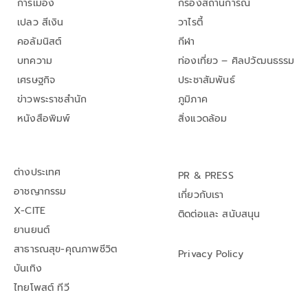
การเมือง
กรองสถานการณ์
เปลว สีเงิน
วาไรตี้
คอลัมนิสต์
กีฬา
บทความ
ท่องเที่ยว – ศิลปวัฒนธรรม
เศรษฐกิจ
ประชาสัมพันธ์
ข่าวพระราชสำนัก
ภูมิภาค
หนังสือพิมพ์
สิ่งแวดล้อม
ต่างประเทศ
PR & PRESS
อาชญากรรม
เกี่ยวกับเรา
X-CITE
ติดต่อและ สนับสนุน
ยานยนต์
สาธารณสุข-คุณภาพชีวิต
Privacy Policy
บันเทิง
ไทยโพสต์ ทีวี