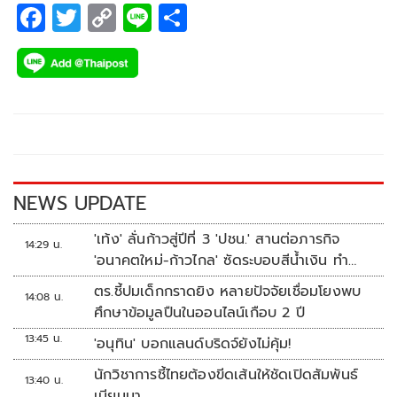
และมีหัวใจนักสู้อย่างเต็มที่ทุกคน
F
T
C
Li
S
ac
wi
o
n
h
e
tt
p
e
ar
b
er
y
e
o
Li
o
n
k
k
NEWS UPDATE
'เท้ง' ลั่นก้าวสู่ปีที่ 3 'ปชน.' สานต่อภารกิจ
14:29 น.
'อนาคตใหม่-ก้าวไกล' ซัดระบอบสีน้ำเงิน ทำ
หลักนิติรัฐ-นิติธรรมสั่นคลอน
ตร.ชี้ปมเด็กกราดยิง หลายปัจจัยเชื่อมโยงพบ
14:08 น.
ศึกษาข้อมูลปืนในออนไลน์เกือบ 2 ปี
13:45 น.
'อนุทิน' บอกแลนด์บริดจ์ยังไม่คุ้ม!
นักวิชาการชี้ไทยต้องขีดเส้นให้ชัดเปิดสัมพันธ์
13:40 น.
เมียนมา