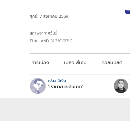
ศุกร์, 7 สิงหาคม 2569
สภาพอากาศวันนี้
THAILAND 31.3°C/27°C
การเมือง
เปลว สีเงิน
คอลัมนิสต์
เปลว สีเงิน
‘เรามาอวยกันเถิด’