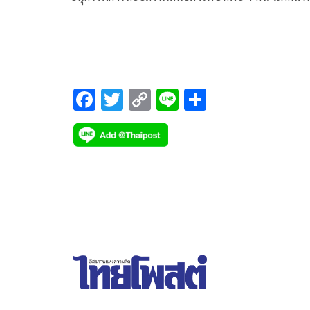
รอด หลังปิดห้องถกสามชั่วโมง สุดท้าย เอาผิด3 คน
F
T
C
Li
S
ac
wi
o
n
h
e
tt
p
e
ar
b
er
y
e
o
Li
o
n
k
k