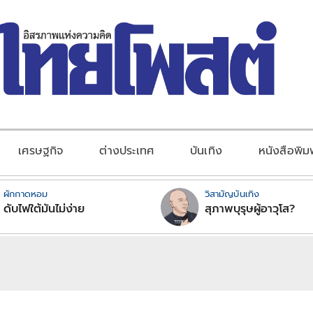
เศรษฐกิจ
ต่างประเทศ
บันเทิง
หนังสือพิม
ผักกาดหอม
วิสามัญบันเทิง
ดับไฟใต้มันไม่ง่าย
สุภาพบุรุษผู้อาวุโส?