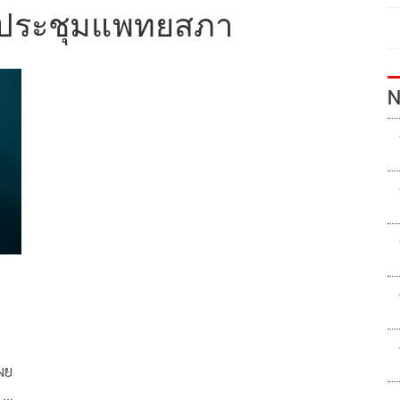
ึกประชุมแพทยสภา
N
เผย
 4