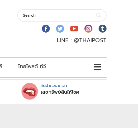
LINE : @THAIPOST
พ์
ไทยโพสต์ ทีวี
คันปากอยากเล่า
เลขทรัพย์สินให้โชค