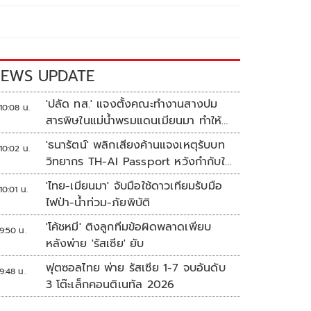
EWS UPDATE
'ปลัด ทส.' แจงตั้งคณะทำงานสางปม
10:08 น.
สารพิษในแม่น้ำพรมแดนเมียนมา ทำให้
แก้ปัญหารวดเร็ว
'ธนารัตน์' พลิกเสียงค้านแจงเหตุรับบท
10:02 น.
วิทยากร TH-AI Passport หวังกำกับใช้
งบเหมาะสม ชูจุดเด่นคนไทยได้ใช้ AI
'ไทย-เมียนมา' จับมือใช้ดาวเทียมรับมือ
10:01 น.
ระดับโปร ลดเหลื่อมล้ำทางเทคโนโลยี
ไฟป่า-น้ำท่วม-ภัยพิบัติ
เซฟงบไปกว่า900ล้าน เชื่อหากใช้เต็มที่
'โค้ชหมี' ติงลูกทีมข้อผิดพลาดเพียบ
เอกชนขาดทุนย่อยยับ
9:50 น.
หลังพ่าย 'รัสเซีย' ยับ
ฟุตซอลไทย พ่าย รัสเซีย 1-7 จบอันดับ
9:48 น.
3 โต๊ะเล็กคอนติเนทัล 2026