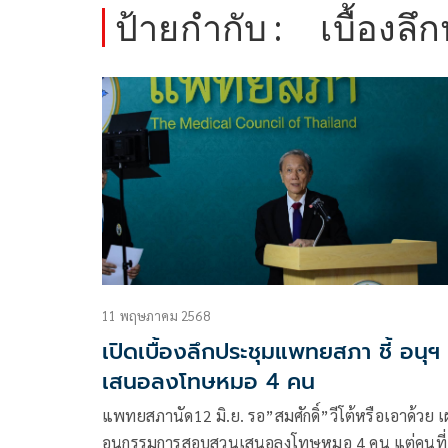
ป้ายกำกับ :
เบื้องล
11 พฤษภาคม 2568
เปิดเบื้องลึกประชุมแพทยสภา ชี้ อนุฯ
เสนอลงโทษหมอ 4 คน
แพทยสภานัด12 มิ.ย. รอ”สมศักดิ์”วีโต้หรือเอาด้วย 
อนุกรรมการสอบสวนเสนอลงโทษหมอ 4 คน แต่คนที่