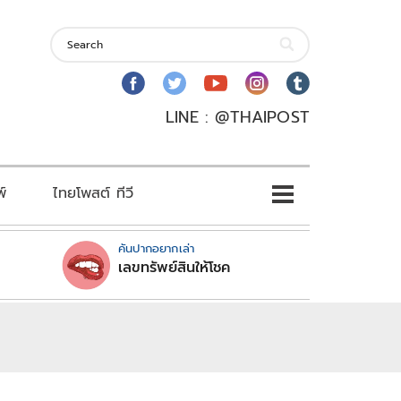
LINE : @THAIPOST
พ์
ไทยโพสต์ ทีวี
คันปากอยากเล่า
เลขทรัพย์สินให้โชค