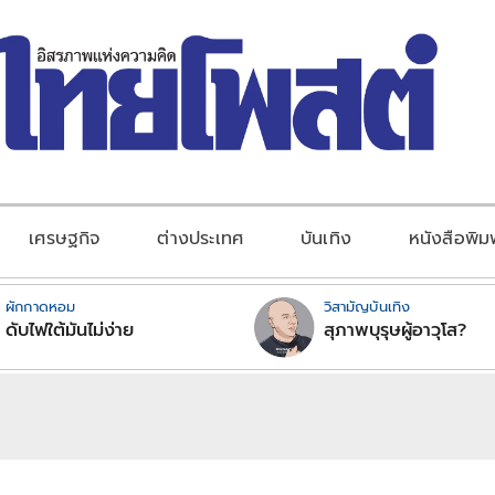
เศรษฐกิจ
ต่างประเทศ
บันเทิง
หนังสือพิม
ผักกาดหอม
วิสามัญบันเทิง
ดับไฟใต้มันไม่ง่าย
สุภาพบุรุษผู้อาวุโส?