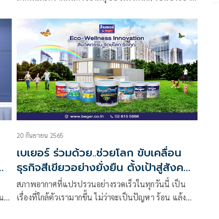
พิธีรับมอบสีทาอาคารสำหรับปรับปรุงซ่อมแซมห้องพัก
อาศัยและพื้นที่ส่วนกลาง โครงการเคหะชุมชนดินแดง 3
(อาคารแฟลต 8 ชั้น) จำนวน 4 อาคาร มูลค่ากว่า 2 ล้าน
บาท จากบริษัท เบเยอร์ จำกัด
20 กันยายน 2565
เบเยอร์ ร่วมด้วย..ช่วยโลก ขับเคลื่อน
ธุรกิจสีเขียวอย่างยั่งยืน ตั้งเป้าสู่สังคม
คาร์บอนต่ำ
สภาพอากาศที่แปรปรวนอย่างรวดเร็วในทุกวันนี้ เป็น
น)
เรื่องที่ใกล้ตัวเรามากขึ้น ไม่ว่าจะเป็นปัญหา ร้อน แล้ง
พายุแรง น้ำท่วม ขาดแคลน เจ็บป่วย