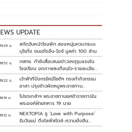
EWS UPDATE
สกัดจับหน้าโรงพัก สองหนุ่มควบกระบะ
19:29 น.
บุโรทั่ง ขนเฮโรอีน-ไอซ์ มูลค่า 100 ล้าน
กสทช. กำชับสื่อเสนอข่าวเหตุรุนแรงใน
18:52 น.
โรงเรียน งดภาพสะเทือนใจ-รายละเอียด
เสี่ยงเลียนแบบ
เจ้าฟ้าทีปังกรรัศมีโชติฯ ทรงทำกิจกรรม
18:22 น.
อาสา ปรุงข้าวผัดหมูพระราชทาน
ประชาชน
โปรดเกล้าฯ พระราชทานยศข้าราชการใน
18:19 น.
พระองค์ฝ่ายทหาร 19 นาย
NEXTOPIA ชู ‘Love with Purpose’
18:12 น.
รับวันแม่ ดึงไลฟ์สไตล์-ความยั่งยืน
สร้างประสบการณ์ช้อปปิงมีความหมาย