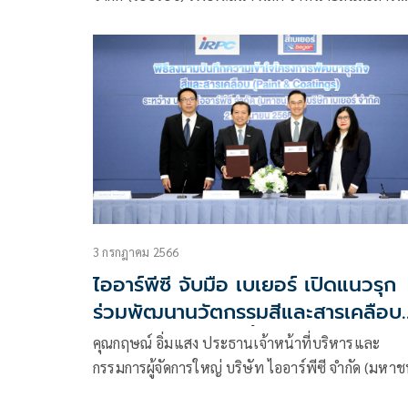
เคลือบโครงสร้างเหล็ก สำหรับภาคอุตสาหกรรมและ
โครงสร้างพื้นฐานขนาดใหญ่
3 กรกฎาคม 2566
ไออาร์พีซี จับมือ เบเยอร์ เปิดแนวรุก
ร่วมพัฒนานวัตกรรมสีและสารเคลือบ
มาตรฐานโลกเป็นครั้งแรกของประเทศ
คุณกฤษณ์ อิ่มแสง ประธานเจ้าหน้าที่บริหารและ
กรรมการผู้จัดการใหญ่ บริษัท ไออาร์พีซี จำกัด (มหาช
(ไออาร์พีซี) และคุณวรวัฒน์ ชัยยศบูรณะ ประธานเจ้า