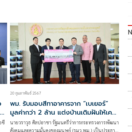
N
20 กุมภาพันธ์ 2567
อ
พม. รับมอบสีทาอาคารจาก “เบเยอร์”
มูลค่ากว่า 2 ล้าน แต่งบ้านเติมฝันให้เคหะ
ชุมชนดินแดง 3
อซี
นายวราวุธ ศิลปอาชา รัฐมนตรีว่าการกระทรวงการพัฒนา
สังคมและความมั่นคงของมนุษย์ (รมว.พม.) เป็นประธาน