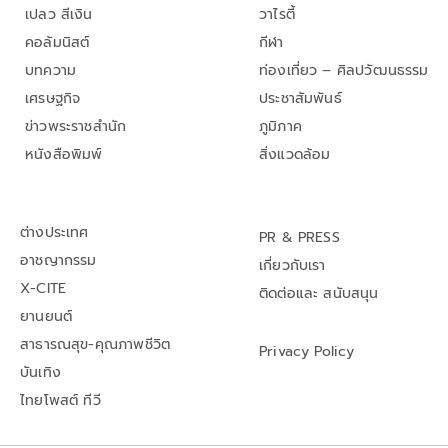
เปลว สีเงิน
วาไรตี้
คอลัมนิสต์
กีฬา
บทความ
ท่องเที่ยว – ศิลปวัฒนธรรม
เศรษฐกิจ
ประชาสัมพันธ์
ข่าวพระราชสำนัก
ภูมิภาค
หนังสือพิมพ์
สิ่งแวดล้อม
ต่างประเทศ
PR & PRESS
อาชญากรรม
เกี่ยวกับเรา
X-CITE
ติดต่อและ สนับสนุน
ยานยนต์
สาธารณสุข-คุณภาพชีวิต
Privacy Policy
บันเทิง
ไทยโพสต์ ทีวี