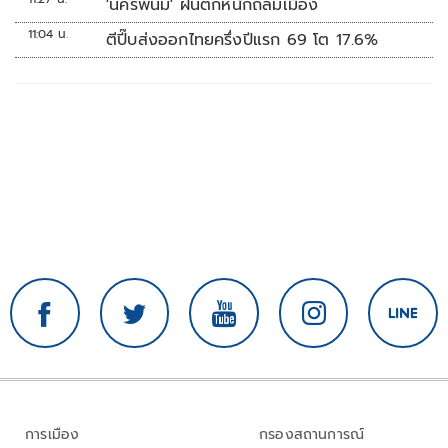
'นครพนม' ฝนตกหนักถล่มเมือง
11:04 น.
ตีปี๊บส่งออกไทยครึ่งปีแรก 69 โต 17.6%
การเมือง
กรองสถานการณ์