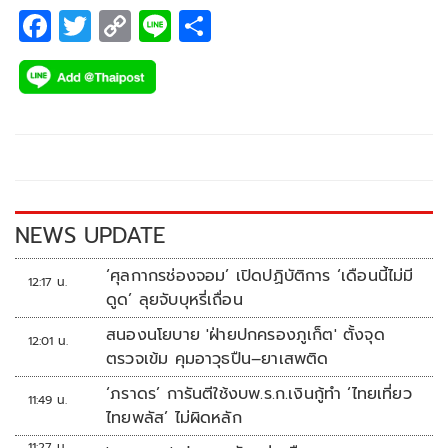
F
T
C
Li
S
ac
wi
o
n
h
e
tt
p
e
ar
b
er
y
e
o
Li
o
n
k
k
NEWS UPDATE
‘ศุลกากรช่องจอม’ เปิดปฏิบัติการ ‘เดือนนี้ไม่มี
12:17 น.
ดูด’ ลุยจับบุหรี่เถื่อน
สนองนโยบาย 'ฝ่ายปกครองภูเก็ต' ตั้งจุด
12:01 น.
ตรวจเข้ม คุมอาวุธปืน–ยาเสพติด
‘ภราดร’ การันตีใช้งบพ.ร.ก.เงินกู้ทำ ‘ไทยเที่ยว
11:49 น.
ไทยพลัส’ ไม่ผิดหลัก
11:27 น.