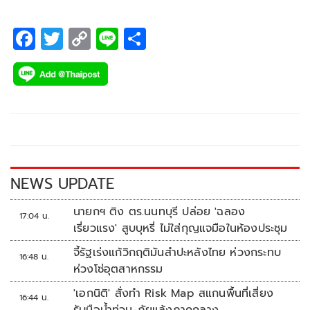
F
T
C
Li
S
ac
wi
o
n
h
e
tt
p
e
ar
b
er
y
e
o
Li
o
n
k
k
NEWS UPDATE
นายกฯ ติง ตร.นนทบุรี ปล่อย 'ฉลอง
17:04 น.
เรี่ยวแรง' สูบบุหรี่ ไม่ใส่กุญแจมือในห้องประชุม
จี้รัฐเร่งแก้วิกฤติมันสำปะหลังไทย ห่วงกระทบ
16:48 น.
ห่วงโซ่อุตสาหกรรม
'เอกนิติ' สั่งทำ Risk Map สแกนพื้นที่เสี่ยง
16:44 น.