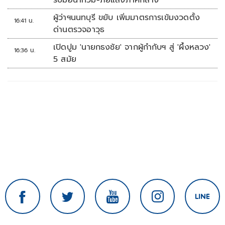
รับมือน้ำท่วม-ภัยแล้งภาคกลาง
ผู้ว่าฯนนทบุรี ขยับ เพิ่มมาตรการเข้มงวดตั้ง
16:41 น.
ด่านตรวจอาวุธ
เปิดปูม 'นายกธงชัย' จากผู้กำกับฯ สู่ 'ผึ้งหลวง'
16:36 น.
5 สมัย