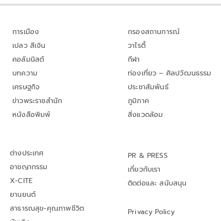
การเมือง
กรองสถานการณ์
เปลว สีเงิน
วาไรตี้
คอลัมนิสต์
กีฬา
บทความ
ท่องเที่ยว – ศิลปวัฒนธรรม
เศรษฐกิจ
ประชาสัมพันธ์
ข่าวพระราชสำนัก
ภูมิภาค
หนังสือพิมพ์
สิ่งแวดล้อม
ต่างประเทศ
PR & PRESS
อาชญากรรม
เกี่ยวกับเรา
X-CITE
ติดต่อและ สนับสนุน
ยานยนต์
สาธารณสุข-คุณภาพชีวิต
Privacy Policy