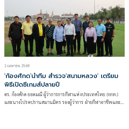
2 เมษายน 2568
'ก้องศักด'นำทีม สำรวจ'สนามหลวง' เตรียม
พิธีเปิดซีเกมส์ปลายปี
ดร. ก้องศักด ยอดมณี ผู้ว่าการการกีฬาแห่งประเทศไทย (กกท.)
และนางโปรดปรานสมานมิตร รองผู้ว่าการ ฝ่ายกีฬาอาชีพและ
กีฬามวย นำทีมทีมผู้บริหาร กกท. พร้อมเจ้าหน้าที่