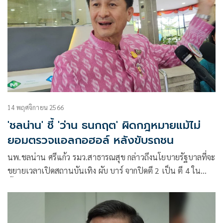
14 พฤศจิกายน 2566
'ชลน่าน' ชี้ 'ว่าน ธนกฤต' ผิดกฎหมายแม้ไม่
ยอมตรวจแอลกอฮอล์ หลังขับรถชน
นพ.ชลน่าน ศรีแก้ว รมว.สาธารณสุข กล่าวถึงนโยบายรัฐบาลที่จะ
ขยายเวลาเปิดสถานบันเทิง ผับ บาร์ จากปิดตี 2 เป็น ตี 4 ใน
พื้นที่โซนนิ่ง ว่า กระทรวงสาธารณสุขให้ความสำคัญมาก เพราะ
นโยบายส่งเสริมเศรษฐกิจต้องไม่กระทบกับสุขภาพด้วย มาตรการ
ดูแลอย่างน้อยต้องคงเดิม