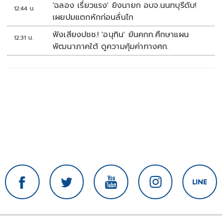
'ฉลอง เรี่ยวแรง' ยิงนายก อบจ.นนทบุรีดับ!
12:44 น.
เผยปมแตกหักก่อนลั่นไก
ฟังเสียงปชช.! 'อนุทิน' ยันคกก.ศึกษาแผน
12:31 น.
พัฒนาภาคใต้ ดูความคุ้มค่าทางศก.