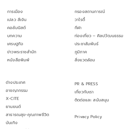
การเมือง
กรองสถานการณ์
เปลว สีเงิน
วาไรตี้
คอลัมนิสต์
กีฬา
บทความ
ท่องเที่ยว – ศิลปวัฒนธรรม
เศรษฐกิจ
ประชาสัมพันธ์
ข่าวพระราชสำนัก
ภูมิภาค
หนังสือพิมพ์
สิ่งแวดล้อม
ต่างประเทศ
PR & PRESS
อาชญากรรม
เกี่ยวกับเรา
X-CITE
ติดต่อและ สนับสนุน
ยานยนต์
สาธารณสุข-คุณภาพชีวิต
Privacy Policy
บันเทิง