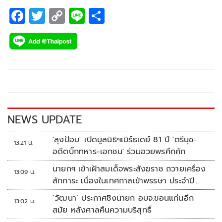
F
T
C
Li
S
ac
wi
o
n
h
e
tt
p
e
ar
b
er
y
e
o
Li
o
n
k
k
NEWS UPDATE
'ลุงป้อม' เปิดมูลนิธิฯเบิร์ธเดย์ 81 ปี 'ตรีนุช-
13:21 น.
อดีตบิ๊กทหาร-เอกชน' ร่วมอวยพรคึกคัก
นายกฯ เข้าเฝ้าสมเด็จพระสังฆราช ถวายเครื่อง
13:09 น.
สักการะ เนื่องในเทศกาลเข้าพรรษา ประจำปี
2569
‘วัฒนา’ ประกาศชิงนายก อบจ.ขอนแก่นอีก
13:02 น.
สมัย หลังศาลคืนความบริสุทธิ์