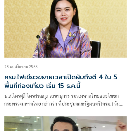
28 พฤศจิกายน 2566
ครม.ไฟเขียวขยายเวลาเปิดผับถึงตี 4 ใน 5
พื้นที่ท่องเที่ยว เริ่ม 15 ธ.ค.นี้
น.ส.ไตรศุลี ไตรสรณกุล เลขานุการ รมว.มหาดไทยและโฆษก
กระทรวงมหาดไทย กล่าวว่า ที่ประชุมคณะรัฐมนตรี(ครม.) วันที่
28 พ.ย.66 ได้อนุมัติ ร่างกฎกระทรวงกำหนดวันเวลาเปิดปิดของ
สถานบริการ (ฉบับที่….) พ.ศ… ตามที่กระทรวงมหาดไทยเสนอ