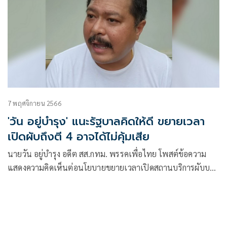
7 พฤศจิกายน 2566
'วัน อยู่บำรุง' แนะรัฐบาลคิดให้ดี ขยายเวลา
เปิดผับถึงตี 4 อาจได้ไม่คุ้มเสีย
นายวัน อยู่บำรุง อดีต สส.กทม. พรรคเพื่อไทย โพสต์ข้อความ
แสดงความคิดเห็นต่อนโยบายขยายเวลาเปิดสถานบริการผับบาร์
ถึงตี 4 ว่า เปิดผับถึงตี 4…ดีจริงหรือ