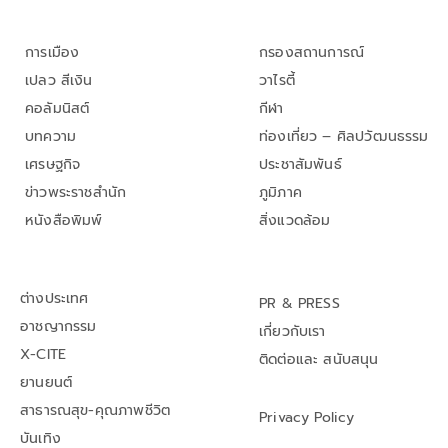
การเมือง
กรองสถานการณ์
เปลว สีเงิน
วาไรตี้
คอลัมนิสต์
กีฬา
บทความ
ท่องเที่ยว – ศิลปวัฒนธรรม
เศรษฐกิจ
ประชาสัมพันธ์
ข่าวพระราชสำนัก
ภูมิภาค
หนังสือพิมพ์
สิ่งแวดล้อม
ต่างประเทศ
PR & PRESS
อาชญากรรม
เกี่ยวกับเรา
X-CITE
ติดต่อและ สนับสนุน
ยานยนต์
สาธารณสุข-คุณภาพชีวิต
Privacy Policy
บันเทิง