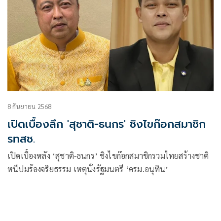
8 กันยายน 2568
เปิดเบื้องลึก 'สุชาติ-ธนกร' ชิงไขก๊อกสมาชิก
รทสช.
เปิดเบื้องหลัง ‘สุชาติ-ธนกร’ ชิงไขก๊อกสมาชิกรวมไทยสร้างชาติ
หนีปมร้องจริยธรรม เหตุนั่งรัฐมนตรี ‘ครม.อนุทิน’