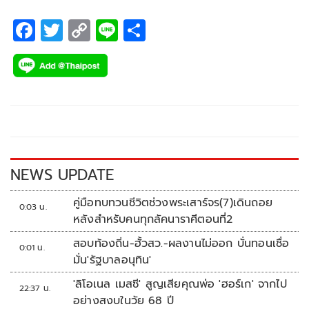
F
T
C
Li
S
ac
wi
o
n
h
e
tt
p
e
ar
b
er
y
e
o
Li
o
n
k
k
NEWS UPDATE
คู่มือทบทวนชีวิตช่วงพระเสาร์จร(7)เดินถอย
0:03 น.
หลังสำหรับคนทุกลัคนาราศีตอนที่2
สอบท้องถิ่น-ฮั้วสว.-ผลงานไม่ออก บั่นทอนเชื่อ
0:01 น.
มั่น'รัฐบาลอนุทิน'
'ลิโอเนล เมสซี' สูญเสียคุณพ่อ 'ฮอร์เก' จากไป
22:37 น.
อย่างสงบในวัย 68 ปี