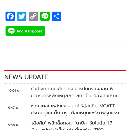
F
T
C
Li
S
ac
wi
o
n
h
e
tt
p
e
ar
b
er
y
e
o
Li
o
n
k
k
NEWS UPDATE
ทั่วประเทศคุมเข้ม! กรมการปกครองออก 6
10:01 น.
มาตรการหลังเหตุสลด สกัดปืน-ป้องกันเลียน
แบบ
ห่วงแผลใจหลังเหตุสลด! รัฐส่งทีม MCATT
9:47 น.
ประกบดูแลเด็ก-ครู เตือนหยุดแชร์ภาพรุนแรง
'เสือคิม' พลิกล็อกชนะ 'นาบิล' รับโบนัส 1.7
9:38 น.