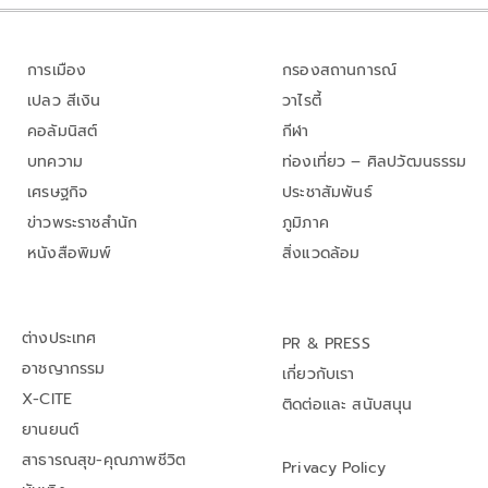
การเมือง
กรองสถานการณ์
เปลว สีเงิน
วาไรตี้
คอลัมนิสต์
กีฬา
บทความ
ท่องเที่ยว – ศิลปวัฒนธรรม
เศรษฐกิจ
ประชาสัมพันธ์
ข่าวพระราชสำนัก
ภูมิภาค
หนังสือพิมพ์
สิ่งแวดล้อม
ต่างประเทศ
PR & PRESS
อาชญากรรม
เกี่ยวกับเรา
X-CITE
ติดต่อและ สนับสนุน
ยานยนต์
สาธารณสุข-คุณภาพชีวิต
Privacy Policy