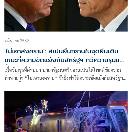
4 มีนาคม 2569
'ไม่เอาสงคราม': สเปนยืนกรานในจุดยืนเดิม
ขณะที่ความขัดแย้งกับสหรัฐฯ ทวีความรุนแรง
ขึ้น
เมื่อวันพุธที่ผ่านมา นายกรัฐมนตรีของสเปนได้โพสต์ข้อความ
ท้าทายว่า “ไม่เอาสงคราม” ซึ่งยิ่งทำให้ความขัดแย้งกับสหรัฐฯ
รุนแรงขึ้น หลังจากที่มาดริดปฏิเสธที่จะอนุญาตให้ใช้ฐานทัพ
ของตนโจมตีอิหร่าน และวอชิงตันขู่ว่าจะตัดความสัมพันธ์
ทางการค้าทั้งหมด