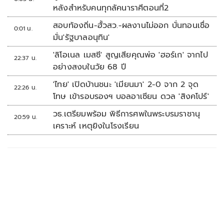
หลังสำหรับคนทุกลัคนาราศีตอนที่2
สอบท้องถิ่น-ฮั้วสว.-ผลงานไม่ออก บั่นทอนเชื่อ
0:01 น.
มั่น'รัฐบาลอนุทิน'
'ลิโอเนล เมสซี' สูญเสียคุณพ่อ 'ฮอร์เก' จากไป
22:37 น.
อย่างสงบในวัย 68 ปี
'ไทย' เปิดบ้านชนะ 'เมียนมา' 2-0 จาก 2 จุด
22:26 น.
โทษ เข้ารอบรองฯ บอลอาเซียน ดวล 'สิงคโปร์'
วธ.เตรียมพร้อม พิธีการศพในพระบรมราชานุ
20:59 น.
เคราะห์ เหตุยิงในโรงเรียน