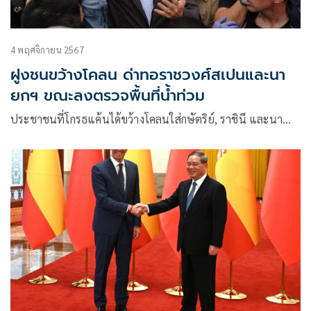
4 พฤศจิกายน 2567
ฝูงชนขว้างโคลน ด่าทอราชวงศ์สเปนและนา
ยกฯ ขณะลงตรวจพื้นที่น้ำท่วม
ประชาชนที่โกรธแค้นได้ขว้างโคลนใส่กษัตริย์, ราชินี และนา…