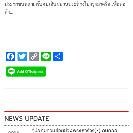
ประชาชนหลายพันคนเดินขบวนประท้วงในกรุงมาดริด เพื่อต่อ
ต้า…
F
T
C
Li
S
ac
wi
o
n
h
e
tt
p
e
ar
b
er
y
e
o
Li
o
n
k
k
NEWS UPDATE
คู่มือทบทวนชีวิตช่วงพระเสาร์จร(7)เดินถอย
0:03 น.