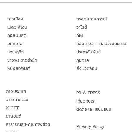
การเมือง
กรองสถานการณ์
เปลว สีเงิน
วาไรตี้
คอลัมนิสต์
กีฬา
บทความ
ท่องเที่ยว – ศิลปวัฒนธรรม
เศรษฐกิจ
ประชาสัมพันธ์
ข่าวพระราชสำนัก
ภูมิภาค
หนังสือพิมพ์
สิ่งแวดล้อม
ต่างประเทศ
PR & PRESS
อาชญากรรม
เกี่ยวกับเรา
X-CITE
ติดต่อและ สนับสนุน
ยานยนต์
สาธารณสุข-คุณภาพชีวิต
Privacy Policy