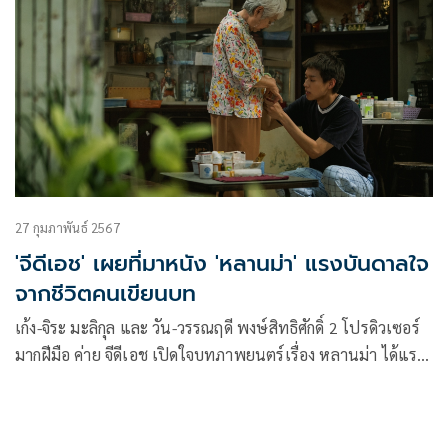
27 กุมภาพันธ์ 2567
'จีดีเอช' เผยที่มาหนัง 'หลานม่า' แรงบันดาลใจ
จากชีวิตคนเขียนบท
เก้ง-จิระ มะลิกุล และ วัน-วรรณฤดี พงษ์สิทธิศักดิ์ 2 โปรดิวเซอร์
มากฝีมือ ค่าย จีดีเอช เปิดใจบทภาพยนตร์เรื่อง หลานม่า ได้แรง
บันดาลใจมาจาก เป็ด-ทศพล ทิพย์ทินกร คนเขียนบท ที่ต้องกลับ
ไปดูแลอาม่าที่อายุต่างกันเกือบ 50 ปี เรื่องราวที่ดูเหมือนจะเรียบ
ง่ายแต่กลับโดนใจ 2 โปรดิวเซอร์ เพราะมันคือการบันทึกความ