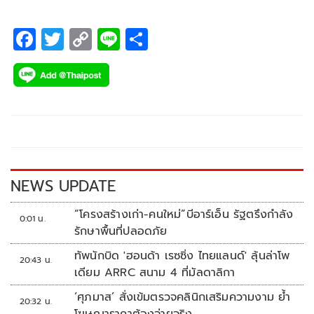
ผูกพันของครอบครัวใหญ่ที่นับวันจะหายไปจากสังคมไทย
F
T
C
Li
S
ac
wi
o
n
h
e
tt
p
e
ar
b
er
y
e
o
Li
o
n
k
k
NEWS UPDATE
“โครงสร้างเก่า-คนใหม่”บีอาร์เอ็น รัฐตรึงกำลัง
0:01 น.
รักษาพื้นที่ปลอดภัย
ทัพนักบิด 'ฮอนด้า เรซซิ่ง ไทยแลนด์' ลุ้นล่าโพ
20:43 น.
เดียม ARRC สนาม 4 ที่มัลดาลิกา
‘ศุภมาส’ สั่งเข้มตรวจคลินิกเสริมความงาม ย้ำ
20:32 น.