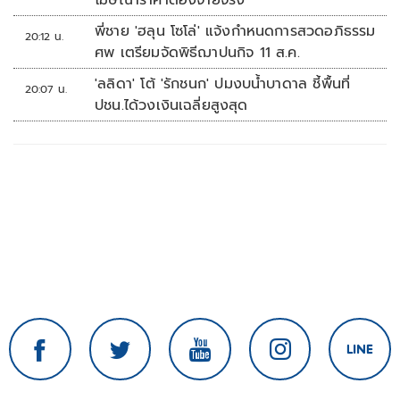
โฆษณาราคาต้องจ่ายจริง
พี่ชาย 'ฮลุน โซโล่' แจ้งกำหนดการสวดอภิธรรม
20:12 น.
ศพ เตรียมจัดพิธีฌาปนกิจ 11 ส.ค.
'ลลิดา' โต้ 'รักชนก' ปมงบน้ำบาดาล ชี้พื้นที่
20:07 น.
ปชน.ได้วงเงินเฉลี่ยสูงสุด