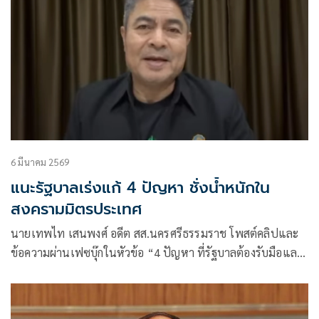
6 มีนาคม 2569
แนะรัฐบาลเร่งแก้ 4 ปัญหา ชั่งน้ำหนักใน
สงครามมิตรประเทศ
นายเทพไท เสนพงศ์ อดีต สส.นครศรีธรรมราช โพสต์คลิปและ
ข้อความผ่านเฟซบุ๊กในหัวข้อ “4 ปัญหา ที่รัฐบาลต้องรับมือและ
แก้ไข” โดยระบุว่า