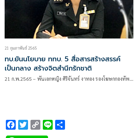
21 กุมภาพันธ์ 2565
ทบ.ยันนโยบาย ททบ. 5 สื่อสารสร้างสรรค์
เป็นกลาง สร้างจิตสำนึกรักชาติ
21 ก.พ.2565 – พันเอกหญิง ศิริจันทร์ งาทอง รองโฆษกกองทัพ…
F
T
C
Li
S
ac
wi
o
n
h