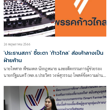
26 พฤษภาคม 2566
'ประธานสภา' ชี้ชะตา 'ก้าวไกล' ส่อเค้าลางเป็น
ฝ่ายค้าน
นายไพศาล พืชมงคล นักกฎหมาย และอดีตกรรมการผู้ช่วยรอง
นายกรัฐมนตรี (พล.อ.ประวิตร วงษ์สุวรรณ) โพสต์ข้อความผ่าน
เฟซบุ๊กว่า