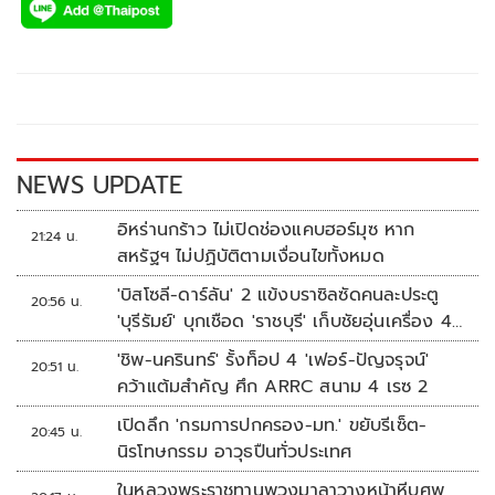
e
tt
p
e
ar
b
er
y
e
o
Li
o
n
k
k
NEWS UPDATE
อิหร่านกร้าว ไม่เปิดช่องแคบฮอร์มุซ หาก
21:24 น.
สหรัฐฯ ไม่ปฏิบัติตามเงื่อนไขทั้งหมด
'บิสโซลี-ดาร์ลัน' 2 แข้งบราซิลซัดคนละประตู
20:56 น.
'บุรีรัมย์' บุกเชือด 'ราชบุรี' เก็บชัยอุ่นเครื่อง 4
นัดรวด
'ชิพ-นครินทร์' รั้งท็อป 4 'เฟอร์-ปัญจรุจน์'
20:51 น.
คว้าแต้มสำคัญ ศึก ARRC สนาม 4 เรซ 2
เปิดลึก 'กรมการปกครอง-มท.' ขยับรีเซ็ต-
20:45 น.
นิรโทษกรรม อาวุธปืนทั่วประเทศ
ในหลวงพระราชทานพวงมาลาวางหน้าหีบศพ