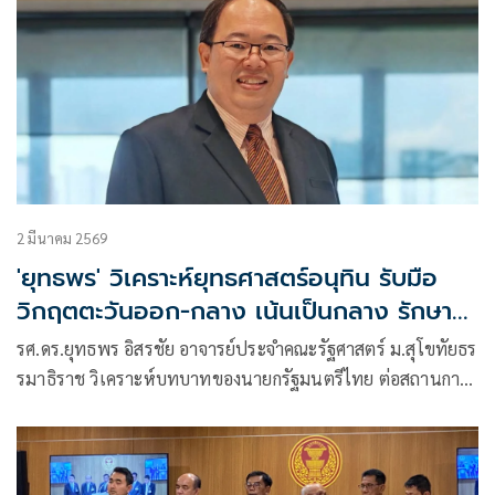
2 มีนาคม 2569
'ยุทธพร' วิเคราะห์ยุทธศาสตร์อนุทิน รับมือ
วิกฤตตะวันออก-กลาง เน้นเป็นกลาง รักษา
ดุลการทูต
รศ.ดร.ยุทธพร อิสรชัย อาจารย์ประจำคณะรัฐศาสตร์ ม.สุโขทัยธร
รมาธิราช วิเคราะห์บทบาทของนายกรัฐมนตรีไทย ต่อสถานกา
รณ์ความขั