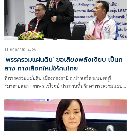
11 พฤษภาคม 2566
'พรรครวมแผ่นดิน' ขอเสียงพลังเงียบ เป็นก
ลาง ทางเลือกใหม่ให้คนไทย
ที่พรรครวมแผ่นดิน เมืองทองธานี อ.ปากเกร็ด จ.นนทบุรี
“มาดามหยก” กชพร เวโรจน์ ประธานที่ปรึกษาพรรครวมแผ่น
ดิน พร้อมด้วย พลเอกชัชชัย