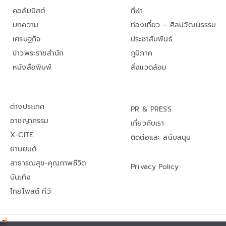
คอลัมนิสต์
กีฬา
บทความ
ท่องเที่ยว – ศิลปวัฒนธรรม
เศรษฐกิจ
ประชาสัมพันธ์
ข่าวพระราชสำนัก
ภูมิภาค
หนังสือพิมพ์
สิ่งแวดล้อม
ต่างประเทศ
PR & PRESS
อาชญากรรม
เกี่ยวกับเรา
X-CITE
ติดต่อและ สนับสนุน
ยานยนต์
สาธารณสุข-คุณภาพชีวิต
Privacy Policy
บันเทิง
ไทยโพสต์ ทีวี