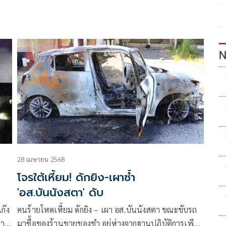
N
28 เมษายน 2568
โจรใต้เหี้ยม! ดักยิง-เผาซ้ำ
'อส.บันนังสตา' ดับ
คนร้ายโหดเหี้ยม ดักยิง – เผา อส.บันนังสตา ขณะขับรถ
าติ
มาซื้อของร้านขายของชำ อยู่ห่างจากฐานปฏิบัติการเพียง