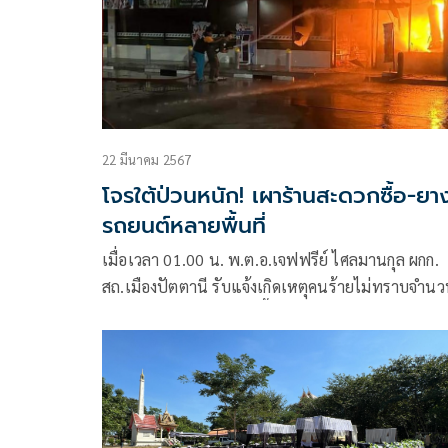
22 มีนาคม 2567
โจรใต้ป่วนหนัก! เผาร้านสะดวกซื้อ-ยา
รถยนต์หลายพื้นที่
เมื่อเวลา 01.00 น. พ.ต.อ.เจฟฟรีย์ ไศลมานกุล ผกก.
สถ.เมืองปัตตานี รับแจ้งเกิดเหตุคนร้ายไม่ทราบจำน
ลอบวางเพลิงร้านสะดวกซื้อ 7-11 ตำบลปูยุด อำเภอเม
จังหวัดปัตตานี