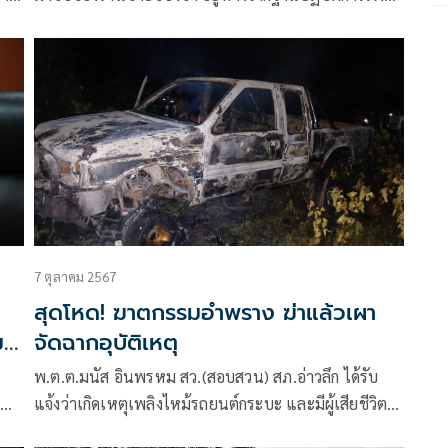
300 เมตร
7 ตุลาคม 2567
สุดโหด! ฆาตกรรมอำพราง ฆ่าแล้วเผา
มฯ
จัดฉากอุบัติเหตุ
วย
พ.ต.ต.มนัส อินพรหม สว.(สอบสวน) สภ.อ่าวลึก ได้รับ
พ
แจ้งว่าเกิดเหตุเพลิงไหม้รถยนต์กระบะ และมีผู้เสียชีวิต
ะ
ภายในรถ เหตุเกิดตรงบริเวณถนนเซาเทิร์นซีบอร์ด