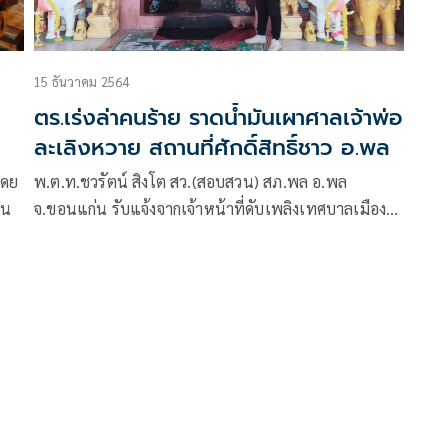
15 ธันวาคม 2564
ตร.เร่งล่าคนร้าย ราดน้ำมันเผาศาลเจ้าพ่อ
ละเลิงหวาย สถานที่ศักดิ์สิทธิ์ชาว อ.พล
โดย
พ.ต.ท.ชวรัตน์ สิงโต สว.(สอบสวน) สภ.พล อ.พล
าน
จ.ขอนแก่น รับแจ้งจากเจ้าหน้าที่ดับเพลิงเทศบาลเมือง
เมืองพลว่า มีเหตุไฟไหม้ศาลเจ้าพ่อละเลิงหวาย ที่บึง
ละเลิงหวาย ห่างจากสภ.พลไปประมาณ 300เมตร