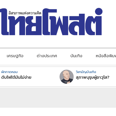
เศรษฐกิจ
ต่างประเทศ
บันเทิง
หนังสือพิม
ผักกาดหอม
วิสามัญบันเทิง
ดับไฟใต้มันไม่ง่าย
สุภาพบุรุษผู้อาวุโส?