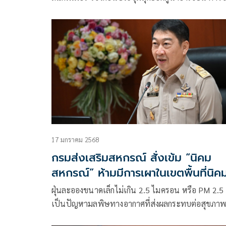
นับพันหนีกระเจิงข้ามน้ำเมย อนาถบางส่วนจมน้ำเสีย
ชีวิต
17 มกราคม 2568
กรมส่งเสริมสหกรณ์ สั่งเข้ม “นิคม
สหกรณ์” ห้ามมีการเผาในเขตพื้นที่นิค
เด็ดขาด พบฝ่าฝืนตัดสิทธิ์มาตรการช่
ฝุ่นละอองขนาดเล็กไม่เกิน 2.5 ไมครอน หรือ PM 2.5
เหลือจากภาครัฐทันที
เป็นปัญหามลพิษทางอากาศที่ส่งผลกระทบต่อสุขภา
ประชาชนในประเทศไทยมาอย่างยาวนาน โดยเฉพา