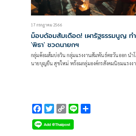
17 กรกฎาคม 2566
ม็อบด้อมส้มเดือด! เผารัฐธรรมนูญ ทำ
'พิธา' ชวดนายกฯ
กลุ่มด้อมส้มบ่อวิน กลุ่มแรงงานสัมพันธ์ตะวันออก นำ
นายบุญยืน สุขใหม่ พร้อมกลุ่มองค์กรสังคมนิยมแรงง
F
T
C
Li
S
ac
wi
o
n
h
e
tt
p
e
ar