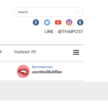
LINE : @THAIPOST
พ์
ไทยโพสต์ ทีวี
คันปากอยากเล่า
เลขทรัพย์สินให้โชค