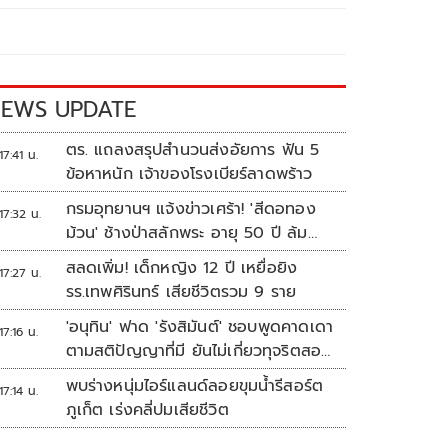
EWS UPDATE
ตร. แถลงสรุปสำนวนส่งอัยการ ฟัน 5
17:41 น.
ข้อหาหนัก เจ้าของโรงเบียร์ลาดพร้าว
กรมอุทยานฯ แจ้งข่าวเศร้า! 'สีดอทอง
17:32 น.
ม้วน' ช้างป่าสลักพระ อายุ 50 ปี ล้ม
แล้ว
สลดเพิ่ม! เด็กหญิง 12 ปี เหยื่อยิง
17:27 น.
รร.เทพศิรินทร์ เสียชีวิตรวม 9 ราย
'อนุทิน' ฟาด 'รังสิมันต์' ชอบพูดคาดเดา
17:16 น.
ตามสติปัญญาที่มี ยันไม่เกี่ยวทุจริตสอบ
ท้องถิ่น
พบร่างหนุ่มไอร์แลนด์ลอยขุมน้ำรีสอร์ต
17:14 น.
ภูเก็ต เร่งคลี่ปมเสียชีวิต