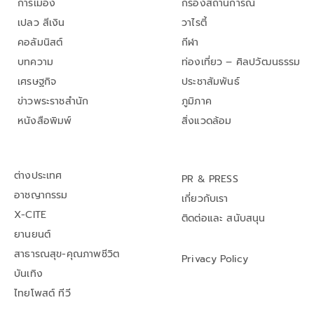
การเมือง
กรองสถานการณ์
เปลว สีเงิน
วาไรตี้
คอลัมนิสต์
กีฬา
บทความ
ท่องเที่ยว – ศิลปวัฒนธรรม
เศรษฐกิจ
ประชาสัมพันธ์
ข่าวพระราชสำนัก
ภูมิภาค
หนังสือพิมพ์
สิ่งแวดล้อม
ต่างประเทศ
PR & PRESS
อาชญากรรม
เกี่ยวกับเรา
X-CITE
ติดต่อและ สนับสนุน
ยานยนต์
สาธารณสุข-คุณภาพชีวิต
Privacy Policy
บันเทิง
ไทยโพสต์ ทีวี