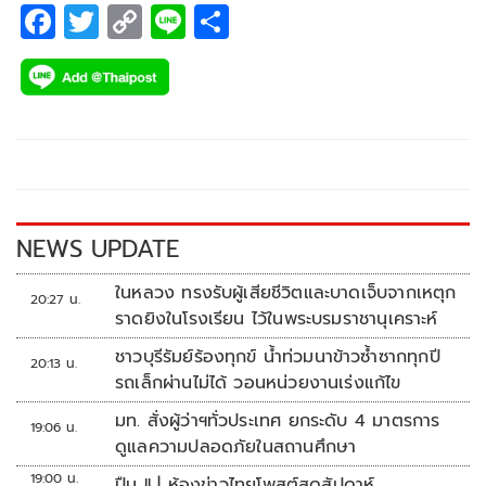
F
T
C
Li
S
ac
wi
o
n
h
e
tt
p
e
ar
b
er
y
e
o
Li
o
n
k
k
NEWS UPDATE
ในหลวง ทรงรับผู้เสียชีวิตและบาดเจ็บจากเหตุก
20:27 น.
ราดยิงในโรงเรียน ไว้ในพระบรมราชานุเคราะห์
ชาวบุรีรัมย์ร้องทุกข์ น้ำท่วมนาข้าวซ้ำซากทุกปี
20:13 น.
รถเล็กผ่านไม่ได้ วอนหน่วยงานเร่งแก้ไข
มท. สั่งผู้ว่าฯทั่วประเทศ ยกระดับ 4 มาตรการ
19:06 น.
ดูแลความปลอดภัยในสถานศึกษา
19:00 น.
ปืน..!! | ห้องข่าวไทยโพสต์สุดสัปดาห์