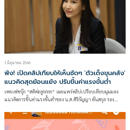
1 มิถุนายน 2566
พัง! เปิดคลิปเทียบให้เห็นชัดๆ 'ตัวเต็งขุนคลัง'
แนวคิดสุดย้อนแย้ง ปรับขึ้นค่าแรงขั้นต่ำ
เพจเฟซบุ๊ก “สติค่ะลูกกกก” เผยแพร่คลิปเปรียบเทียบมุมมอง
แนวคิดการขึ้นค่าแรงขั้นต่ำของ น.ส.ศิริกัญญา ตันสกุล รอง
หัวหน้าพรรคก้าวไกล ผู้ได้รับการสนับสนุนจาก