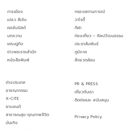
การเมือง
กรองสถานการณ์
เปลว สีเงิน
วาไรตี้
คอลัมนิสต์
กีฬา
บทความ
ท่องเที่ยว – ศิลปวัฒนธรรม
เศรษฐกิจ
ประชาสัมพันธ์
ข่าวพระราชสำนัก
ภูมิภาค
หนังสือพิมพ์
สิ่งแวดล้อม
ต่างประเทศ
PR & PRESS
อาชญากรรม
เกี่ยวกับเรา
X-CITE
ติดต่อและ สนับสนุน
ยานยนต์
สาธารณสุข-คุณภาพชีวิต
Privacy Policy
บันเทิง