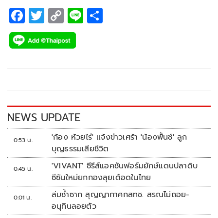
F
T
C
Li
S
ac
wi
o
n
h
e
tt
p
e
ar
b
er
y
e
o
Li
o
n
k
k
NEWS UPDATE
'ก้อง ห้วยไร่' แจ้งข่าวเศร้า 'น้องพั้นช์' ลูก
0:53 น.
บุญธรรมเสียชีวิต
'VIVANT' ซีรีส์แอคชันฟอร์มยักษ์แดนปลาดิบ
0:45 น.
ซีซันใหม่ยกกองลุยเดือดในไทย
ล่มซ้ำซาก สุญญากาศกสทช. สรณไม่ถอย-
0:01 น.
อนุทินลอยตัว