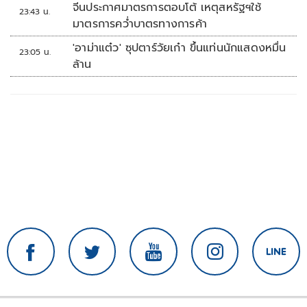
จีนประกาศมาตรการตอบโต้ เหตุสหรัฐฯใช้
23:43 น.
มาตรการคว่ำบาตรทางการค้า
'อาม่าแต๋ว' ซุปตาร์วัยเก๋า ขึ้นแท่นนักแสดงหมื่น
23:05 น.
ล้าน