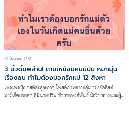
12 สิงหาคม 2565
3 นิ้วดิ้นพล่าน! ถามเหมือนคนมีปม หมกมุ่น
เรื่องลบ ทำไมต้องบอกรักแม่ 12 สิงหา
เพจเฟซบุ๊ก “สติค่ะลูกกกก” โพสต์ภาพจากกลุ่ม “รอยัลลิสต์
มาร์เก็ตเพลส” ที่มีนายปวิน ชัชวาลพงศ์พันธ์ นักวิชาการและผู้
หนีคดี ม.112 เป็นผู้ก่อตั้ง