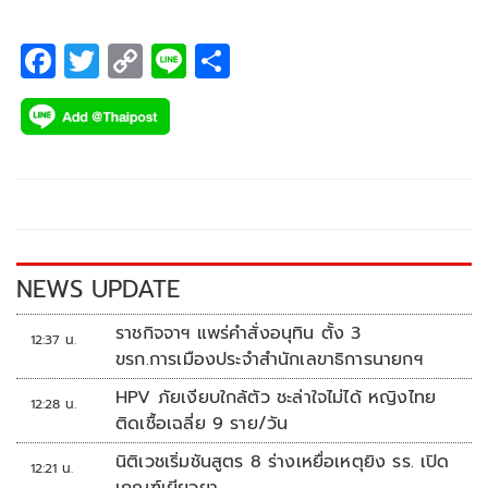
F
T
C
Li
S
ac
wi
o
n
h
e
tt
p
e
ar
b
er
y
e
o
Li
o
n
k
k
NEWS UPDATE
ราชกิจจาฯ แพร่คำสั่งอนุทิน ตั้ง 3
12:37 น.
ขรก.การเมืองประจำสำนักเลขาธิการนายกฯ
HPV ภัยเงียบใกล้ตัว ชะล่าใจไม่ได้ หญิงไทย
12:28 น.
ติดเชื้อเฉลี่ย 9 ราย/วัน
นิติเวชเริ่มชันสูตร 8 ร่างเหยื่อเหตุยิง รร. เปิด
12:21 น.