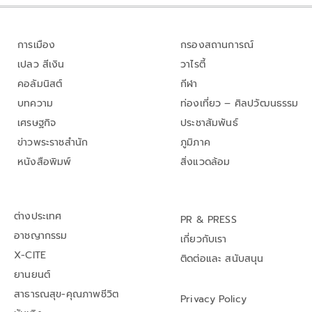
การเมือง
กรองสถานการณ์
เปลว สีเงิน
วาไรตี้
คอลัมนิสต์
กีฬา
บทความ
ท่องเที่ยว – ศิลปวัฒนธรรม
เศรษฐกิจ
ประชาสัมพันธ์
ข่าวพระราชสำนัก
ภูมิภาค
หนังสือพิมพ์
สิ่งแวดล้อม
ต่างประเทศ
PR & PRESS
อาชญากรรม
เกี่ยวกับเรา
X-CITE
ติดต่อและ สนับสนุน
ยานยนต์
สาธารณสุข-คุณภาพชีวิต
Privacy Policy