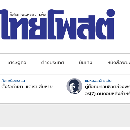
เศรษฐกิจ
ต่างประเทศ
บันเทิง
หนังสือพิม
คิดเหนือกระแส
แม่หมอสมัครเล่น
ตั้งใจด่าเขา...แต่เราเสียหาย
คู่มือทบทวนชีวิตช่วงพร
จร(7)เดินถอยหลังสำหร
ลัคนาราศีตอนที่2