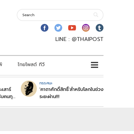
LINE : @THAIPOST
พ์
ไทยโพสต์ ทีวี
ทรรศนะ
ะเสาร์
'คาถาศักดิ์สิทธิ์'สำหรับโลกในช่วง
ับคนทุก
ระยะผ่าน!!!