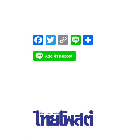
เพื่อพิจารณาจ่ายเงินปันผลในอัตรา 0.08 บาท/หุ้น ป
ปี 69 เดินเกมรุกดันยอดขายเติบโต 10–15%
F
T
C
Li
S
ac
wi
o
n
h
e
tt
p
e
ar
b
er
y
e
o
Li
o
n
k
k