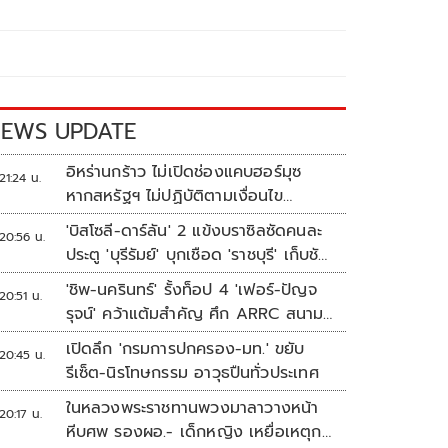
EWS UPDATE
อิหร่านกร้าว ไม่เปิดช่องแคบฮอร์มุซ
21:24 น.
หากสหรัฐฯ ไม่ปฏิบัติตามเงื่อนไข
ทั้งหมด
'บิสโซลี-ดาร์ลัน' 2 แข้งบราซิลซัดคนละ
20:56 น.
ประตู 'บุรีรัมย์' บุกเชือด 'ราชบุรี' เก็บชัย
อุ่นเครื่อง 4 นัดรวด
'ชิพ-นครินทร์' รั้งท็อป 4 'เฟอร์-ปัญจ
20:51 น.
รุจน์' คว้าแต้มสำคัญ ศึก ARRC สนาม
4 เรซ 2
เปิดลึก 'กรมการปกครอง-มท.' ขยับ
20:45 น.
รีเซ็ต-นิรโทษกรรม อาวุธปืนทั่วประเทศ
ในหลวงพระราชทานพวงมาลาวางหน้า
20:17 น.
หีบศพ รองผอ.- เด็กหญิง เหยื่อเหตุก