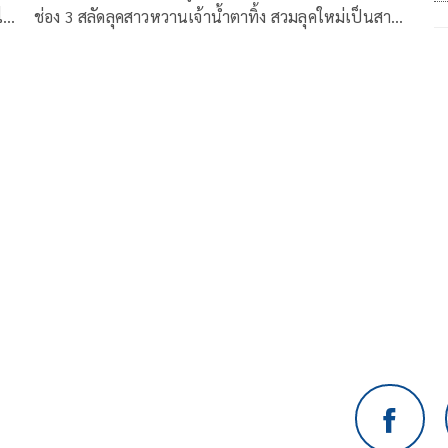
ไม่
ช่อง 3 สลัดลุคสาวหวานเจ้าน้ำตาทิ้ง สวมลุคใหม่เป็นสาว
ห้าว บู๊ปนตลก จากบทบาท “หนูหริ่ง” หรือ “มุสิกา” หญิง
นุ่ม
ผู้ที่สวรรค์ประทานพลังพิเศษในการเห็นอันตรายของผู้ที่
ร้อม
อยู่ในระยะใกล้ตัวเองได้ เธอได้แต่งงานกับ สิงห์บดินทร์
ว
(เจมส์ มาร์) เพื่อเป็นเครื่องรางคุ้มภัยให้เขา ในละคร
“เพราะรัก Because of Love”