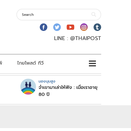
LINE : @THAIPOST
พ์
ไทยโพสต์ ทีวี
มองมุมสูง
จำเขามาเล่าให้ฟัง : เมื่อเราอายุ
80 ปี