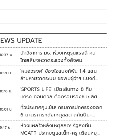
EWS UPDATE
นักวิชาการ มธ. ห่วงเหตุรุนแรงถี่ คน
10:37 น.
ไทยเสี่ยงหวาดระแวงทั้งสังคม
'หมอวรงค์' ข้องใจแบงก์พัน 1.4 แสน
10:20 น.
ล้านหายจากระบบ ขอพบผู้ว่าฯ แบงก์
ชาติ
'SPORTS LIFE' เปิดเส้นทาง 8 ทีม
10:16 น.
แกร่ง ก่อนดวลเดือดรอบรองชนะเลิศ
ศึก 'วอลเลย์บอลนักเรียน แชมป์
ทั่วประเทศคุมเข้ม! กรมการปกครองออก
10:01 น.
กีฬา 7HD 2026'
6 มาตรการหลังเหตุสลด สกัดปืน-
ป้องกันเลียนแบบ
ห่วงแผลใจหลังเหตุสลด! รัฐส่งทีม
9:47 น.
MCATT ประกบดูแลเด็ก-ครู เตือนหยุด