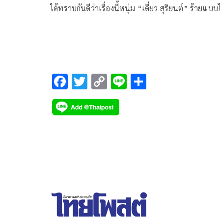
ได้ทราบกันดีว่าเรื่องนี้หนุ่ม “เดี่ยว สุริยนต์” ร้ายแบบ
ธรรมดา เศร้า โหด ดุดันไม่เกรงใจใคร สะกดคนดูได้ทุก
อารมณ์ และอีพีล่าสุดตอนอยู่กับ หริ่ง (พาย รินรดา) ห
“เดี่ยว สุริยนต์” ก็ได้ปล่อยความเท่ผสมความอบอุ่นพ
สายตาอินเลิฟที่ตกหลุมรักหริ่ง จนทำให้คนดูเกลียดตั
ร้ายคนนี้ไม่ลงจริง ๆ
F
T
C
Li
S
ac
wi
o
n
h
e
tt
p
e
ar
b
er
y
e
o
Li
o
n
k
k