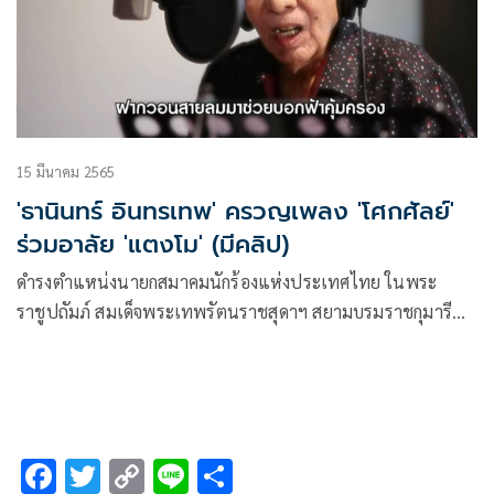
ในการรักษาผลงานที่ไพเราะราวบทกวีนี้ด้วย
15 มีนาคม 2565
'ธานินทร์ อินทรเทพ' ครวญเพลง 'โศกศัลย์'
ร่วมอาลัย 'แตงโม' (มีคลิป)
ดำรงตำแหน่งนายกสมาคมนักร้องแห่งประเทศไทย ในพระ
ราชูปถัมภ์ สมเด็จพระเทพรัตนราชสุดาฯ สยามบรมราชกุมารี
และเป็นเสาหลักของวงการนักร้อง ล่าสุด เล็ก-ธานินทร์ อินทร
เทพ นักร้องแผ่นเสียงทองคำพระราชทาน
F
T
C
Li
S