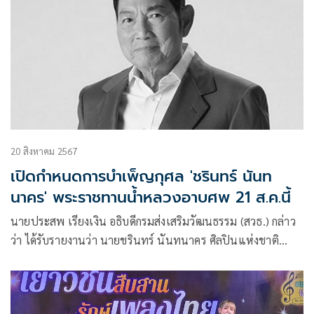
20 สิงหาคม 2567
เปิดกำหนดการบำเพ็ญกุศล 'ชรินทร์ นันท
นาคร' พระราชทานน้ำหลวงอาบศพ 21 ส.ค.นี้
นายประสพ เรียงเงิน อธิบดีกรมส่งเสริมวัฒนธรรม (สวธ.) กล่าว
ว่า ได้รับรายงานว่า นายชรินทร์ นันทนาคร ศิลปินแห่งชาติ
สาขาศิลปะการแสดง (เพลงไทยสากล – ขับร้อง) ประจำปี พ.ศ.
2541 ได้ถึงแก่กรรมอย่างสงบ เมื่อวันจันทร์ที่ 19 สิงหาคม 2567
สิริอายุ 91 ปี ณ โรงพยาบาลตำรวจ เวลาประมาณ 02.23 น. หลัง