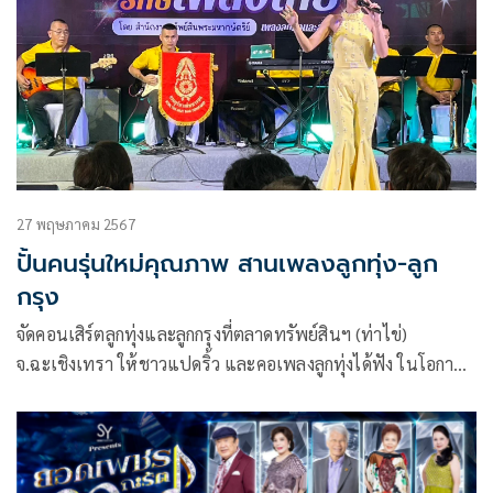
เข้ารับการรักษามานานหลายเดือนด้วยโรคชร
27 พฤษภาคม 2567
ปั้นคนรุ่นใหม่คุณภาพ สานเพลงลูกทุ่ง-ลูก
กรุง
จัดคอนเสิร์ตลูกทุ่งและลูกกรุงที่ตลาดทรัพย์สินฯ (ท่าไข่)
จ.ฉะเชิงเทรา ให้ชาวแปดริ้ว และคอเพลงลูกทุ่งได้ฟัง ในโอกาส
สำนักงานทรัพย์สินพระมหากษัตริย์ร่วมกับโรงมหรสพหลวง
ศาลาเฉลิมกรุง แถลงข่าวจัดการประกวดร้องเพลงลูกทุ่งและลูก
กรุง โครงการ “เยาวชนสืบสานรักษ์เพลงไทย