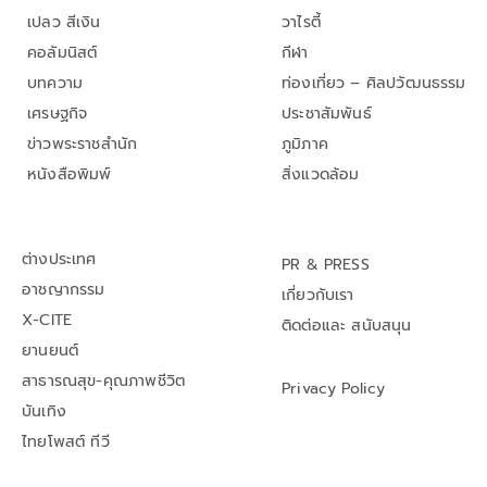
เปลว สีเงิน
วาไรตี้
คอลัมนิสต์
กีฬา
บทความ
ท่องเที่ยว – ศิลปวัฒนธรรม
เศรษฐกิจ
ประชาสัมพันธ์
ข่าวพระราชสำนัก
ภูมิภาค
หนังสือพิมพ์
สิ่งแวดล้อม
ต่างประเทศ
PR & PRESS
อาชญากรรม
เกี่ยวกับเรา
X-CITE
ติดต่อและ สนับสนุน
ยานยนต์
สาธารณสุข-คุณภาพชีวิต
Privacy Policy
บันเทิง
ไทยโพสต์ ทีวี