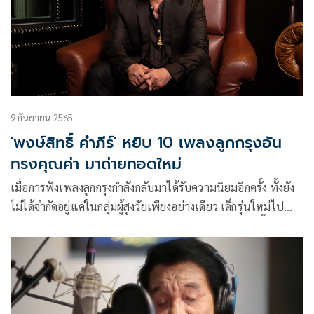
9 กันยายน 2565
'พงษ์สิทธิ์ คำภีร์' หยิบ 10 เพลงลูกกรุงอัน
ทรงคุณค่า มาถ่ายทอดใหม่
เมื่อการฟังเพลงลูกกรุงกำลังกลับมาได้รับความนิยมอีกครั้ง ทั้งยัง
ไม่ได้จำกัดอยู่แค่ในกลุ่มผู้สูงวัยเพียงอย่างเดียว เด็กรุ่นใหม่ไป
จนถึงคนวัยทำงาน ต่างก็เปิดใจและหันมาฟังเพลงแนวนี้กันมาก
ขึ้น นี่จึงเป็นเหตุผลให้ศิลปินเพื่อชีวิตระดับตำนาน ปู-พงษ์สิทธิ์
คำภีร์ ผู้ที่หลงใหลเพลงลูกกรุงสุดหัวใจ บรรจงคัดสรร 10 บทเพลง
ลูกกรุงทรงคุณค่ามาถ่ายทอดใหม่ในโปรเจต์ “คำภีร์ลูกกรุง” ไม่
เพียงเพื่อมอบเป็นความสุขแก่ผู้ฟัง แต่ยังขอร่วมเป็นส่วนหนึ่ง