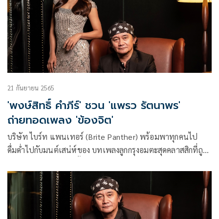
21 กันยายน 2565
'พงษ์สิทธิ์ คำภีร์' ชวน 'แพรว รัตนาพร'
ถ่ายทอดเพลง 'ข้องจิต'
บริษัท ไบร์ท แพนเทอร์ (Brite Panther) พร้อมพาทุกคนไป
ดื่มด่ำไปกับมนต์เสน่ห์ของ บทเพลงลูกกรุงอมตะสุดคลาสสิกที่ถูก
นำกลับมาบรรเลงอีกครั้ง จากโปรเจกต์ คำภีร์ลูกกรุง โดยได้ผู้ที่
หลงใหลเพลงลูกกรุงสุดหัวใจ ปู-พงษ์สิทธิ์ คำภีร์ เจ้าพ่อเพลงรัก
เพื่อชีวิต ที่มาถ่ายทอด 10 บทเพลง ลูกกรุงอันทรงคุณค่า เพียงคำ
เดียว, หยาดเพชร, ข้องจิต, อาลัยรัก, หยาดน้ำฝนหยดน้ำตา, ท่า
ฉลอม, เสน่หา, ลุ่มเจ้าพระยา, น้ำตาแสงใต้ และ วันคอย