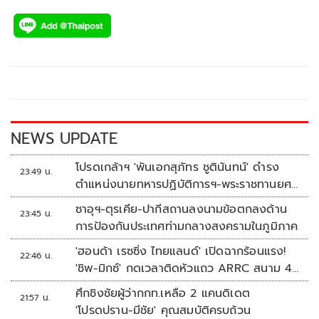
ac
wi
o
n
h
e
tt
p
e
ar
b
er
y
e
o
Li
o
n
k
k
NEWS UPDATE
โปรดเกล้าฯ 'พันเอกสุภัทร ชูตินันทน์' ดำรง
23:49 น.
ตำแหน่งนายทหารปฏิบัติการฯ-พระราชทานยศ
'พลตรี'
ซาอุฯ-ตุรเคีย-ปากีสถานลงนามข้อตกลงด้าน
23:45 น.
การป้องกันประเทศท่ามกลางสงครามในภูมิภาค
'ฮอนด้า เรซซิ่ง ไทยแลนด์' เปิดฉากร้อนแรง!
22:46 น.
'ชิพ-มิกซ์' กดเวลาติดหัวแถว ARRC สนาม 4
ที่มัลดาลิกา
ศึกชิงชัยผู้ว่ากกท.เหลือ 2 แคนดิเดต
21:57 น.
'โปรดปราน-มีชัย' คุณสมบัติครบถ้วน