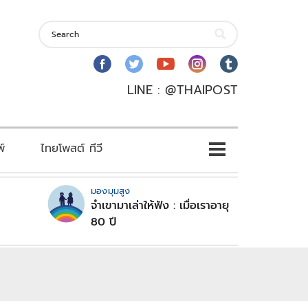
LINE : @THAIPOST
พ์
ไทยโพสต์ ทีวี
มองมุมสูง
จำเขามาเล่าให้ฟัง : เมื่อเราอายุ
80 ปี