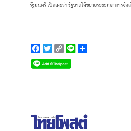
รัฐมนตรี เปิดเผยว่า รัฐบาลได้ขยายระยะเวลาการจัดเ
“ภาษีที่ดินและสิ่งปลูกสร้าง ประจำปี 2569” ครอบคล
ทุกขั้นตอน
F
T
C
Li
S
ac
wi
o
n
h
e
tt
p
e
ar
b
er
y
e
o
Li
o
n
k
k