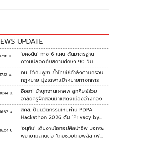
EWS UPDATE
'ยศชนัน' กาง 6 แผน ดันมาตรฐาน
17:18 น.
ความปลอดภัยสถานศึกษา 90 วัน
ป้องกันก่อเหตุรุนแรง
ทบ. โต้กัมพูชา ย้ำไทยใช้กำลังตามกรอบ
17:12 น.
กฎหมาย มุ่งเฉพาะเป้าหมายทางทหาร
ฮือฮา! ม้าบุกงานเผาศพ ลูกศิษย์ร่วม
16:44 น.
อาลัยครูฝึกสอนม้าแสดงเมืองอ่างทอง
สคส. ปั้นนวัตกรรุ่นใหม่ผ่าน PDPA
16:37 น.
Hackathon 2026 ดัน ‘Privacy by
Design for all’ สู่โซลูชันคุ้มครอง
'อนุทิน' เดินงานโอทอปศิลปาชีพ บอกจะ
16:04 น.
ข้อมูลส่วนบุคคลที่ใช้ได้จริง
พยายามสานต่อ 'ไทยช่วยไทยพลัส เฟส