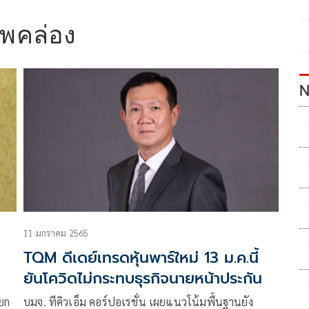
าพคล่อง
N
11 มกราคม 2565
.
TQM ดีเดย์เทรดหุ้นพาร์ใหม่ 13 ม.ค.นี้
ยันโควิดไม่กระทบธุรกิจนายหน้าประกัน
ยก
บมจ. ทีคิวเอ็ม คอร์ปอเรชั่น เผยแนวโน้มพื้นฐานยัง