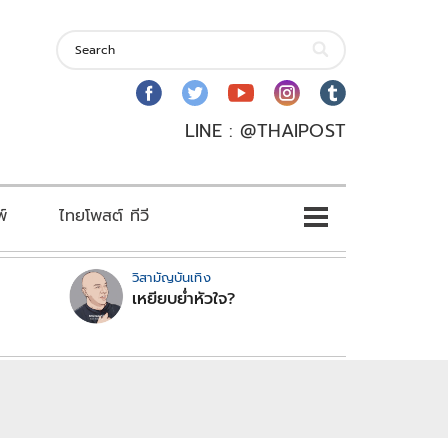
LINE : @THAIPOST
พ์
ไทยโพสต์ ทีวี
วิสามัญบันเทิง
เหยียบย่ำหัวใจ?