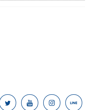
ส่ง ป.ป.ช. สัปดาห์หน้า