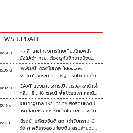
EWS UPDATE
'ศุภจี' เผยโครงการไทยเที่ยวไทยพลัส
16:20 น.
ยังไม่เข้า ครม. ต้องดูกันอีกยาวมีงบ
เหลือเท่าไหร่
‘พิพัฒน์’ ถอดโมเดล ‘Moscow
16:05 น.
Metro’ ยกระดับมาตรฐานรถไฟไทยทั้ง
ระบบ
CAAT แจงมาตรการเปิดตรวจกระเป๋าเช็
16:02 น.
กอิน เริ่ม 16 ต.ค.นี้ ย้ำเปิดเฉพาะกรณี
ต้องสงสัย
โฆษกรัฐบาล เผยนายกฯ สั่งสอบหาต้น
15:48 น.
เหตุข้อมูลรั่วไหล รับเป็นโอกาสยกระดับ
ความมั่นคงปลอดภัยข้อมูลภาครัฐทั้ง
'ธีรุตม์' อดีตอธิบดี สถ. เข้ารับทราบ 6
15:37 น.
ระบบ
ข้อหา คดีโกงสอบท้องถิ่น สรุปสำนวน