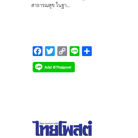
สาธารณสุข ในฐา…
F
T
C
Li
S
ac
wi
o
n
h
e
tt
p
e
ar
b
er
y
e
o
Li
o
n
k
k