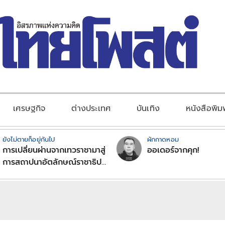
เศรษฐกิจ
ต่างประเทศ
บันเทิง
หนังสือพิม
ยังไม่ตายก็อยู่กันไป
ผักกาดหอม
การเปลี่ยนผ่านจากเทวราชามาสู่
ออเดอร์จากคุก!
การสถาปนาอัตลักษณ์ราชาธิป
ไตยแบบพุทธศาสนาในพระไตร
ปิฏก : สามัญผลสูตรในฐานะ
ทฤษฎีขีดจำกัดของอำนาจรัฐ
เหนือแรงงานและทรัพย์สิน