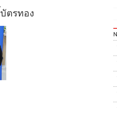
ธิ์บัตรทอง
N