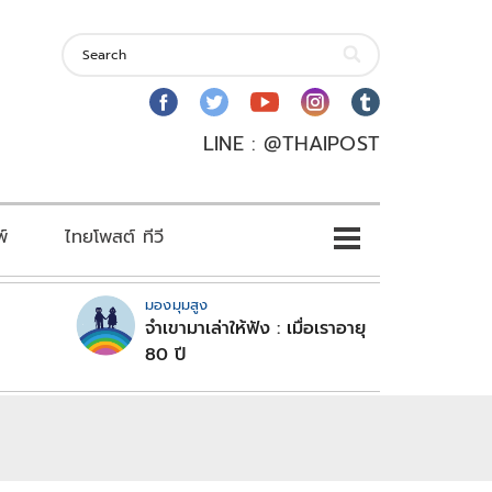
LINE : @THAIPOST
พ์
ไทยโพสต์ ทีวี
มองมุมสูง
จำเขามาเล่าให้ฟัง : เมื่อเราอายุ
80 ปี