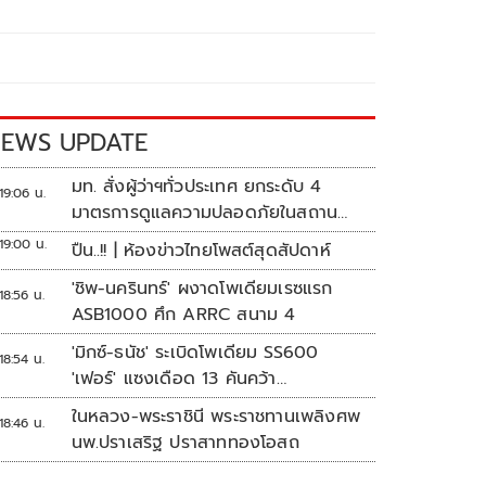
EWS UPDATE
มท. สั่งผู้ว่าฯทั่วประเทศ ยกระดับ 4
19:06 น.
มาตรการดูแลความปลอดภัยในสถาน
ศึกษา
19:00 น.
ปืน..!! | ห้องข่าวไทยโพสต์สุดสัปดาห์
'ชิพ-นครินทร์' ผงาดโพเดียมเรซแรก
18:56 น.
ASB1000 ศึก ARRC สนาม 4
'มิกซ์-ธนัช' ระเบิดโพเดียม SS600
18:54 น.
'เฟอร์' แซงเดือด 13 คันคว้า
แต้ม ศึก ARRC สนาม 4
ในหลวง-พระราชินี พระราชทานเพลิงศพ
18:46 น.
นพ.ปราเสริฐ ปราสาททองโอสถ