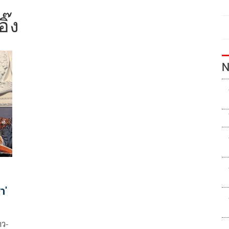
อิ๊ง
N
า'
าว-