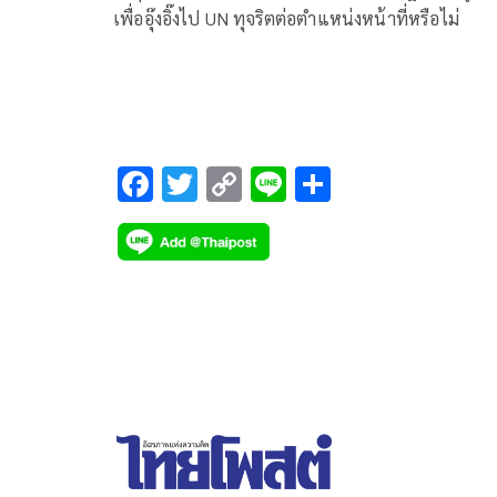
เพื่ออุ๊งอิ๊งไป UN ทุจริตต่อตำแหน่งหน้าที่หรือไม่
F
T
C
Li
S
ac
wi
o
n
h
e
tt
p
e
ar
b
er
y
e
o
Li
o
n
k
k