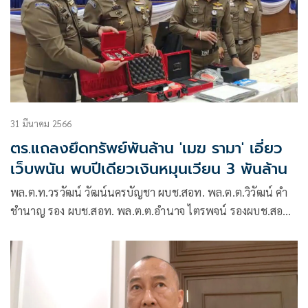
31 มีนาคม 2566
ตร.แถลงยึดทรัพย์พันล้าน 'เมฆ รามา' เอี่ยว
เว็บพนัน พบปีเดียวเงินหมุนเวียน 3 พันล้าน
พล.ต.ท.วรวัฒน์ วัฒน์นครบัญชา ผบช.สอท. พล.ต.ต.วิวัฒน์ คำ
ชำนาญ รอง ผบช.สอท. พล.ต.ต.อำนาจ ไตรพจน์ รองผบช.สอท.
พล.ต.ต.ณัฐกร ประภายนต์ ผบก.สอท.2 พล.ต.ต.ชัชปัณฑกาณฑ์
คล้ายคลึง ผบก.สอท.1 พ.ต.อ.เดชรพี คงดี รอง ผบก.ตอท.