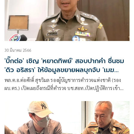
30 มีนาคม 2566
'บิ๊กต่อ' เชิญ 'หยาดทิพย์' สอบปากคำ ชื่นชม
'ดิว อริสรา' ให้ข้อมูลขยายผลบุกจับ 'เมฆ
รามา'
พล.ต.อ.ต่อศักดิ์ สุขวิมล รองผู้บัญชาการตำรวจแห่งชาติ (รอง
ผบ.ตร.) เปิดเผยถึงกรณีที่ตำรวจ บช.สอท.เปิดปฏิบัติการเข้า
ตรวจค้น 17 จุด เครือข่ายเว็ปพนันออนไลน์ จับกุม นายเมฆ
รามา สามีของนางแสดงสาวชื่อดัง หยาดทิพย์ ราชปาล