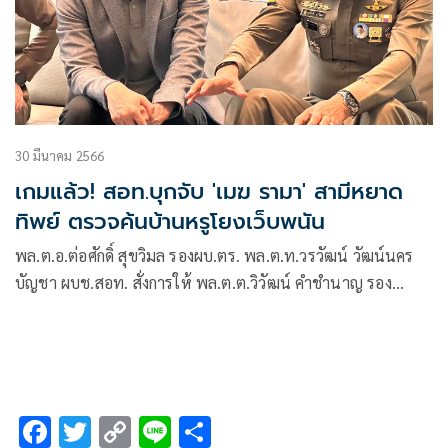
30 มีนาคม 2566
เกมแล้ว! สอท.บุกจับ 'เมฆ รามา' สามีหยาด
ทิพย์ ตรวจค้นบ้านหรูโยงเว็บพนัน
พล.ต.อ.ต่อศักดิ์ สุขวิมล รองผบ.ตร. พล.ต.ท.วรวัฒน์ วัฒน์นคร
บัญชา ผบช.สอท. สั่งการให้ พล.ต.ต.วิวัฒน์ คำชำนาญ รอง
ผบช.สอท. พล.ต.ต.ไพโรจน์ สุขรวยธนโชติ รองผบช.สอท.
พล.ต.ต.ณัฐกร ประภายนต์ ผบก.สอท.2 พล.ต.ต.ชัชปัณฑกาณฑ์
คล้ายคลึง
F
T
C
Li
S