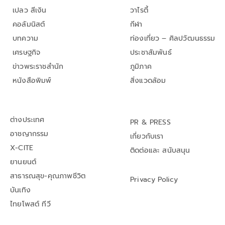
เปลว สีเงิน
วาไรตี้
คอลัมนิสต์
กีฬา
บทความ
ท่องเที่ยว – ศิลปวัฒนธรรม
เศรษฐกิจ
ประชาสัมพันธ์
ข่าวพระราชสำนัก
ภูมิภาค
หนังสือพิมพ์
สิ่งแวดล้อม
ต่างประเทศ
PR & PRESS
อาชญากรรม
เกี่ยวกับเรา
X-CITE
ติดต่อและ สนับสนุน
ยานยนต์
สาธารณสุข-คุณภาพชีวิต
Privacy Policy
บันเทิง
ไทยโพสต์ ทีวี