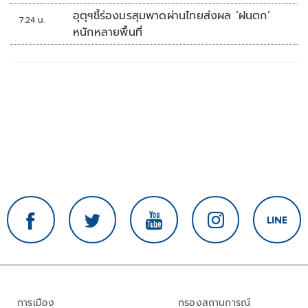
อุตุฯชี้ร่องมรสุมพาดผ่านไทยส่งผล ‘ฝนตก’
7:24 น.
หนักหลายพื้นที่
การเมือง
กรองสถานการณ์