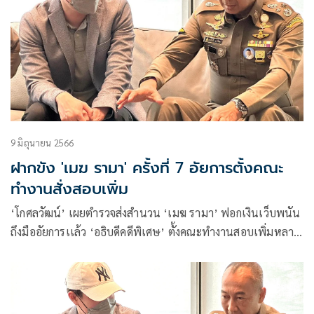
9 มิถุนายน 2566
ฝากขัง 'เมฆ รามา' ครั้งที่ 7 อัยการตั้งคณะ
ทำงานสั่งสอบเพิ่ม
‘โกศลวัฒน์’ เผยตำรวจส่งสำนวน ‘เมฆ รามา’ ฟอกเงินเว็บพนัน
ถึงมืออัยการเเล้ว ‘อธิบดีคดีพิเศษ’ ตั้งคณะทำงานสอบเพิ่มหลาย
ประเด็น ยันสั่งคดีทันก่อนครบฝากขัง 22 มิ.ย.