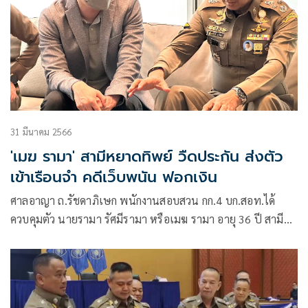
31 มีนาคม 2566
'เมฆ รามา' สามีหยาดทิพย์ วืดประกัน ส่งตัว
เข้าเรือนจำ คดีเว็บพนัน ฟอกเงิน
ศาลอาญา ถ.รัชดาภิเษก พนักงานสอบสวน กก.4 บก.สอท.ได้
ควบคุมตัว นายรามา รัศมีรามา หรือเมฆ รามา อายุ 36 ปี สามี
ของหยาดทิพย์ ราชปาล นักแสดงสาวชื่อดังกับพวกอีก 8 คน
ประกอบด้วย นายนวปรินธ์ ทองน้อย อายุ 31 ปี ,นายนฤพงศ์
ลือนาม อายุ 29 ปี ,นายรัฐศาสตร์ วงศ์ชีวสุทธิ์ อายุ 32 ปี,นายชู
เกียรติ อวงรัมย์