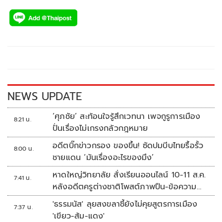
ac
wi
o
n
h
e
tt
p
e
ar
b
er
y
e
o
Li
o
n
k
k
NEWS UPDATE
‘ศุภชัย’ สะท้อนใจรู้สึกเวทนา เพจกูรูการเมือง
8:21 น.
ปั่นเรื่องไม่เกรงกลัวกฎหมาย
อดีตบิ๊กข่าวกรอง ของขึ้น! ซัดปมบีบไทยรื้อรั้ว
8:00 น.
ชายแดน ‘มันเรื่องอะไรของมึง’
หาดใหญ่วิทยาลัย สั่งเรียนออนไลน์ 10-11 ส.ค.
7:41 น.
หลังอดีตครูต่างชาติโพสต์ภาพปืน-ข้อความ
ข่มขู่
'ธรรมนัส' ลุยสงขลาชี้ยังไม่คุยสูตรการเมือง
7:37 น.
'เขียว-ส้ม-แดง'