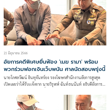
21 มิถุนายน 2566
อัยการคดีพิเศษยื่นฟ้อง 'เมฆ รามา' พร้อม
พวกร่วมฟอกเงินเว็บพนัน ศาลนัดสอบพรุ่งนี้
นายโกศลวัฒน์ อินทุจันทร์ยง รองโฆษกสำนักงานอัยการสูงสุด
เปิดเผยว่าได้รับเเจ้งจาก นายวิรุฬห์ ฉันท์ธนนันท์ อธิบดีอัยการ
สำนักงานคดีพิเศษว่า วันนี้ ( 21 มิ.ย.)ทางพนักงานอัยการคดี
พิเศษ3 ได้มีคำสั่งฟ้องนายรามา หรือเมฆ รัศมีรามา (ผู้ต้องหาที่7