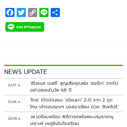
F
T
C
Li
S
ac
wi
o
n
h
e
tt
p
e
ar
b
er
y
e
o
Li
o
n
k
k
NEWS UPDATE
'ลิโอเนล เมสซี' สูญเสียคุณพ่อ 'ฮอร์เก' จากไป
22:37 น.
อย่างสงบในวัย 68 ปี
'ไทย' เปิดบ้านชนะ 'เมียนมา' 2-0 จาก 2 จุด
22:26 น.
โทษ เข้ารอบรองฯ บอลอาเซียน ดวล 'สิงคโปร์'
วธ.เตรียมพร้อม พิธีการศพในพระบรมราชานุ
20:59 น.
เคราะห์ เหตุยิงในโรงเรียน