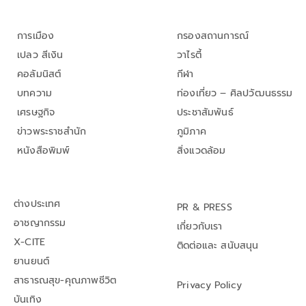
การเมือง
กรองสถานการณ์
เปลว สีเงิน
วาไรตี้
คอลัมนิสต์
กีฬา
บทความ
ท่องเที่ยว – ศิลปวัฒนธรรม
เศรษฐกิจ
ประชาสัมพันธ์
ข่าวพระราชสำนัก
ภูมิภาค
หนังสือพิมพ์
สิ่งแวดล้อม
ต่างประเทศ
PR & PRESS
อาชญากรรม
เกี่ยวกับเรา
X-CITE
ติดต่อและ สนับสนุน
ยานยนต์
สาธารณสุข-คุณภาพชีวิต
Privacy Policy
บันเทิง