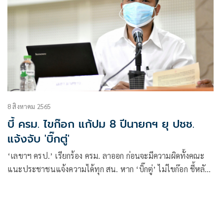
8 สิงหาคม 2565
บี้ ครม. ไขก๊อก แก้ปม 8 ปีนายกฯ ยุ ปชช.
แจ้งจับ 'บิ๊กตู่'
‘เลขาฯ ครป.’ เรียกร้อง ครม. ลาออก ก่อนจะมีความผิดทั้งคณะ
แนะประชาชนแจ้งความได้ทุก สน. หาก ‘บิ๊กตู่’ ไม่ไขก๊อก ชี้หลัง
24 สิงหาเป็นนายกฯ เถื่อน