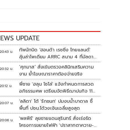
EWS UPDATE
ทัพนักบิด 'ฮอนด้า เรซซิ่ง ไทยแลนด์'
20:43 น.
ลุ้นล่าโพเดียม ARRC สนาม 4 ที่มัลดาลิ
กา
‘ศุภมาส’ สั่งเข้มตรวจคลินิกเสริมความ
20:32 น.
งาม ย้ำโฆษณาราคาต้องจ่ายจริง
พี่ชาย 'ฮลุน โซโล่' แจ้งกำหนดการสวด
20:12 น.
อภิธรรมศพ เตรียมจัดพิธีฌาปนกิจ 11
ส.ค.
'ลลิดา' โต้ 'รักชนก' ปมงบน้ำบาดาล ชี้
20:07 น.
พื้นที่ ปชน.ได้วงเงินเฉลี่ยสูงสุด
'พลพีร์' ลุยชายแดนสุรินทร์ สั่งเร่งรัด
20:06 น.
โครงการขยายไฟฟ้า 'ปราสาทตาควาย-