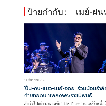
ป้ายกำกับ :
เมย์-ฝน
11 ธันวาคม 2567
'ปั่น-กบ-แมว-เมย์-ออย' ร่วมน้อมรำลึ
ถ่ายทอดบทเพลงพระราชนิพนธ์
สำเร็จไปอย่างงดงามกับ ‘H.M. Blues’ คอนเสิร์ตเพื่อ