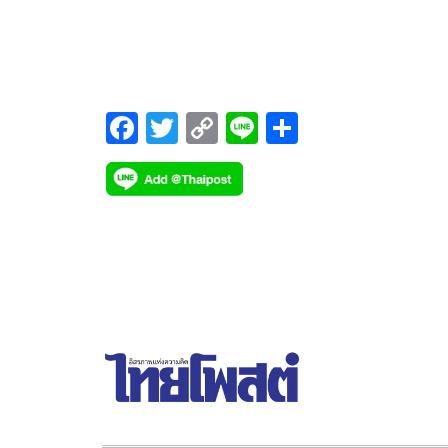
เดช, น้ำชา-ชีรณัฐ ยูสานนท์, เอ้ก-บุษกร หงษ์มานพ,
เมย์-ฝนพา ปราโมช ณ อยุธยา, ลี่-กิตติ สิงหาปัด, อาร์
วิบูลย์ ลีรัตนขจร ฯลฯ ร่วมฉลองครบรอบ 95 ปี โรงเรี
มาแตร์เดอีวิทยาลัย
F
T
C
Li
S
ac
wi
o
n
h
e
tt
p
e
ar
b
er
y
e
o
Li
o
n
k
k