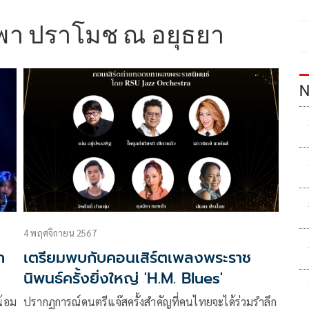
พา ปราโมช ณ อยุธยา
N
4 พฤศจิกายน 2567
ก
เตรียมพบกับคอนเสิร์ตเพลงพระราช
นิพนธ์ครั้งยิ่งใหญ่ 'H.M. Blues'
น้อม
ปรากฏการณ์ดนตรีแจ๊สครั้งสำคัญที่คนไทยจะได้ร่วมรำลึก