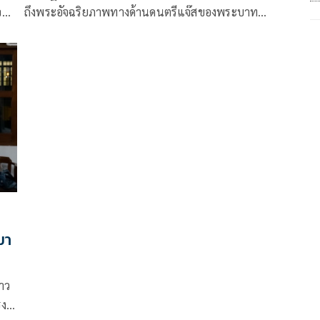
จ
ถึงพระอัจฉริยภาพทางด้านดนตรีแจ๊สของพระบาท
บรม
สมเด็จพระบรมชนกาธิเบศร มหาภูมิพลอดุลยเดช
มหาราช บรมนาถบพิตร รัชกาลที่ 9 ซึ่งทรงพระราช
นิพนธ์บทเพลงแจ๊สที่มีคุณค่าเป็นจำนวนมาก
มา
าว
งค์