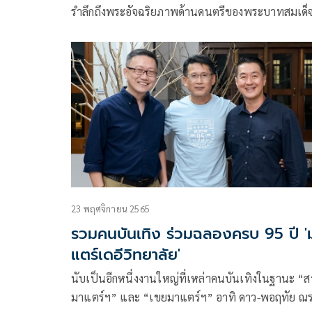
รำลึกถึงพระอัจฉริยภาพด้านดนตรีของพระบาทสมเด็
พระบรมชนกาธิเบศร มหาภูมิพลอดุลยเดชมหาราช 
นาถบพิตร รัชกาลที่ ๙
23 พฤศจิกายน 2565
รวมคนบันเทิง ร่วมฉลองครบ 95 ปี '
แตร์เดอีวิทยาลัย'
นับเป็นอีกหนึ่งงานใหญ่ที่เหล่าคนบันเทิงในฐานะ “ส
มาแตร์ฯ” และ “เขยมาแตร์ฯ” อาทิ ดาว-พอฤทัย ณร