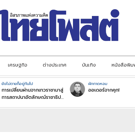
เศรษฐกิจ
ต่างประเทศ
บันเทิง
หนังสือพิม
ยังไม่ตายก็อยู่กันไป
ผักกาดหอม
การเปลี่ยนผ่านจากเทวราชามาสู่
ออเดอร์จากคุก!
การสถาปนาอัตลักษณ์ราชาธิป
ไตยแบบพุทธศาสนาในพระไตร
ปิฏก : สามัญผลสูตรในฐานะ
ทฤษฎีขีดจำกัดของอำนาจรัฐ
เหนือแรงงานและทรัพย์สิน