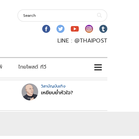
LINE : @THAIPOST
พ์
ไทยโพสต์ ทีวี
วิสามัญบันเทิง
เหยียบย่ำหัวใจ?