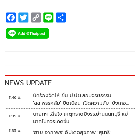
F
T
C
Li
S
ac
wi
o
n
h
e
tt
p
e
ar
b
er
y
e
o
Li
o
n
k
k
NEWS UPDATE
นักร้องจัดให้ ยื่น ป.ป.ช.สอบจริยธรรม
11:46 น.
'สส.พรรคส้ม' บิดเบือน เปิดความลับ 'บังเกอร์
ทหาร'
นายกฯ เสียใจ เหตุกราดยิงรร.ย่านนนทบุรี แย่
11:39 น.
มากไม่ควรเกิดขึ้น
11:35 น.
'ฮาย อาภาพร' อัปเดตสุขภาพ 'สุนารี'