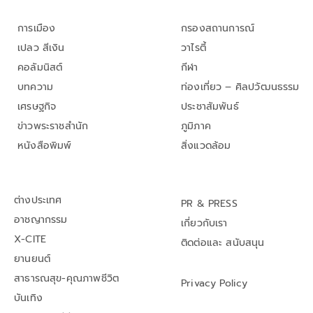
การเมือง
กรองสถานการณ์
เปลว สีเงิน
วาไรตี้
คอลัมนิสต์
กีฬา
บทความ
ท่องเที่ยว – ศิลปวัฒนธรรม
เศรษฐกิจ
ประชาสัมพันธ์
ข่าวพระราชสำนัก
ภูมิภาค
หนังสือพิมพ์
สิ่งแวดล้อม
ต่างประเทศ
PR & PRESS
อาชญากรรม
เกี่ยวกับเรา
X-CITE
ติดต่อและ สนับสนุน
ยานยนต์
สาธารณสุข-คุณภาพชีวิต
Privacy Policy
บันเทิง