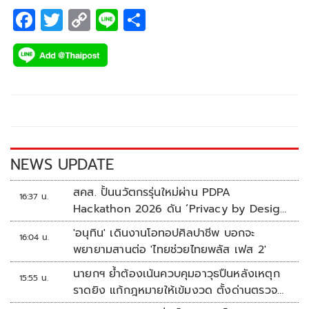
F
T
C
Li
S
ac
wi
o
n
h
e
tt
p
e
ar
b
er
y
e
o
Li
o
n
k
k
NEWS UPDATE
สคส. ปั้นนวัตกรรุ่นใหม่ผ่าน PDPA
16:37 น.
Hackathon 2026 ดัน ‘Privacy by Design
for all’ สู่โซลูชันคุ้มครองข้อมูลส่วนบุคคลที่
'อนุทิน' เดินงานโอทอปศิลปาชีพ บอกจะ
16:04 น.
ใช้ได้จริง
พยายามสานต่อ 'ไทยช่วยไทยพลัส เฟส 2'
นายกฯ ย้ำต้องเน้นควบคุมอาวุธปืนหลังเหตุก
15:55 น.
ราดยิง แก้กฎหมายให้เข้มงวด ตั้งด่านตรวจ
เพิ่ม