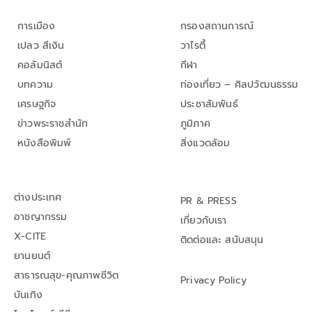
การเมือง
กรองสถานการณ์
เปลว สีเงิน
วาไรตี้
คอลัมนิสต์
กีฬา
บทความ
ท่องเที่ยว – ศิลปวัฒนธรรม
เศรษฐกิจ
ประชาสัมพันธ์
ข่าวพระราชสำนัก
ภูมิภาค
หนังสือพิมพ์
สิ่งแวดล้อม
ต่างประเทศ
PR & PRESS
อาชญากรรม
เกี่ยวกับเรา
X-CITE
ติดต่อและ สนับสนุน
ยานยนต์
สาธารณสุข-คุณภาพชีวิต
Privacy Policy
บันเทิง