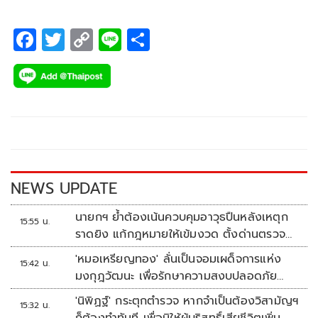
ประเทศสหรัฐอเมริกา ระหว่างวันที่ 4-7 มิถุนายนนี้ ชิงเงินรางวัล
รวม 12 ล้านดอลลาร์สหรัฐ หรือราว 390.7 ล้านบาท
F
T
C
Li
S
ac
wi
o
n
h
e
tt
p
e
ar
b
er
y
e
o
Li
o
n
k
k
NEWS UPDATE
นายกฯ ย้ำต้องเน้นควบคุมอาวุธปืนหลังเหตุก
15:55 น.
ราดยิง แก้กฎหมายให้เข้มงวด ตั้งด่านตรวจ
เพิ่ม
'หมอเหรียญทอง' ลั่นเป็นจอมเผด็จการแห่ง
15:42 น.
มงกุฎวัฒนะ เพื่อรักษาความสงบปลอดภัย
ภายในรพ.
'นิพิฏฐ์' กระตุกตำรวจ หากจำเป็นต้องวิสามัญฯ
15:32 น.