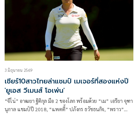
3 มิถุนายน 2569
เชียร์10สาวไทยล่าแชมป์ เมเจอร์ที่สองแห่งปี
'ยูเอส วีเมนส์ โอเพ่น'
“จีโน่” อาฒยา ฐิติกุล มือ 2 ของโลก พร้อมด้วย “เม” เอรียา จุฑา
นุกาล แชมป์ปี 2018, “แพตตี้” ปภังกร ธวัชธนกิจ, “พราว”
ชเนตตี วรรณแสน, “เมียว” ปาจรีย์ อนันต์นฤการ และนักกอล์ฟ
ที่ผ่านการเล่นคัดเลือกอีก 5 คน ร่วมประชันวงสวิงไล่ล่าแชมป์
“ยูเอส วีเมนส์ โอเพ่น” เมเจอร์ที่สองแห่งปี ที่รัฐแคลิฟอร์เนีย