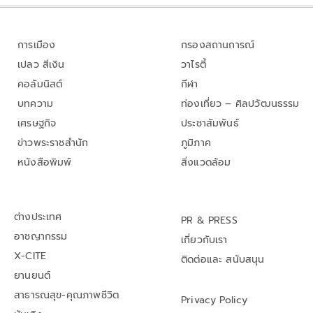
การเมือง
กรองสถานการณ์
เปลว สีเงิน
วาไรตี้
คอลัมนิสต์
กีฬา
บทความ
ท่องเที่ยว – ศิลปวัฒนธรรม
เศรษฐกิจ
ประชาสัมพันธ์
ข่าวพระราชสำนัก
ภูมิภาค
หนังสือพิมพ์
สิ่งแวดล้อม
ต่างประเทศ
PR & PRESS
อาชญากรรม
เกี่ยวกับเรา
X-CITE
ติดต่อและ สนับสนุน
ยานยนต์
สาธารณสุข-คุณภาพชีวิต
Privacy Policy