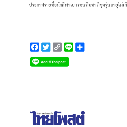
ประกาศรายชื่อนักกีฬาเยาวชนทีมชาติชุดรุ่นอายุไม่เก
15 ปี และ 19 ปี ชาย-หญิง ประจำปี 2569 ออกมาอย่
เป็นทางการ หลังเสร็จสิ้นการเข้าแคมป์ฝึกซ้อมคัดเลือ
ตัว เพื่อเตรียมเดินทางเป็นตัวแทนประเทศไทยไปสู้ศ
รายการ “ไอทีทีเอฟ-เอทีทียู เซาท์ อีสต์ เอเชีย ยูธ แ
เปียนชิพส์ 2026” หรือศึกเทเบิลเทนนิสเยาวชนชิง
F
T
C
Li
S
แชมป์อาเซียน ที่ประเทศสิงคโปร์ ระหว่างวันที่ 14-1
ac
wi
o
n
h
เมษายน 2569
e
tt
p
e
ar
b
er
y
e
o
Li
o
n
k
k