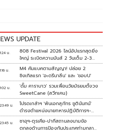
EWS UPDATE
808 Festival 2026 ไลน์อัปแรกสุดยิ่ง
1:24 น.
ใหญ่ ระเบิดความมันส์ 2 วันเต็ม 2-3
ต.ค.นี้
M4 คัมแบคตามสัญญา! ปล่อย 2
1:16 น.
ซิงเกิลแรก 'อะดรีนาลีน' และ 'ชอบU'
'ดั๊ม คาราบาว' รวมเพื่อนวัยมัธยมตั้งวง
1:02 น.
SweetCane (สวีทเคน)
โปรดเกล้าฯ 'พันเอกสุภัทร ชูตินันทน์'
23:49 น.
ดำรงตำแหน่งนายทหารปฏิบัติการฯ-
พระราชทานยศ 'พลตรี'
ซาอุฯ-ตุรเคีย-ปากีสถานลงนามข้อ
23:45 น.
ตกลงด้านการป้องกันประเทศท่ามกลาง