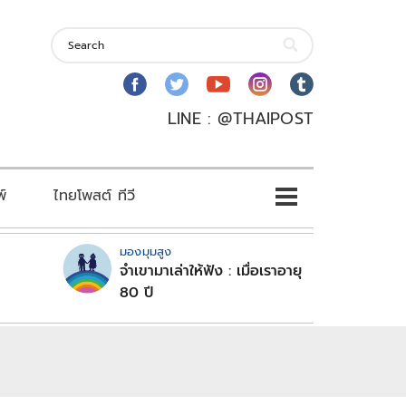
LINE : @THAIPOST
พ์
ไทยโพสต์ ทีวี
มองมุมสูง
จำเขามาเล่าให้ฟัง : เมื่อเราอายุ
80 ปี