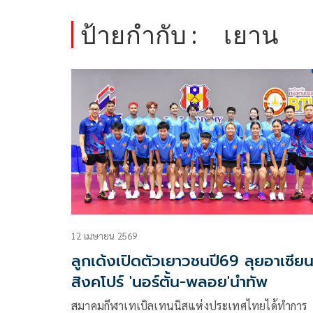
ป้ายกำกับ :
เยาน
12 เมษายน 2569
ลูกเด้งเปิดตัวเยาวชนปี69 ลุยอาเซียนท
สิงคโปร์ 'นอร์ตั้น-พลอย'นำทัพ
สมาคมกีฬาเทเบิลเทนนิสแห่งประเทศไทยได้ทำการ