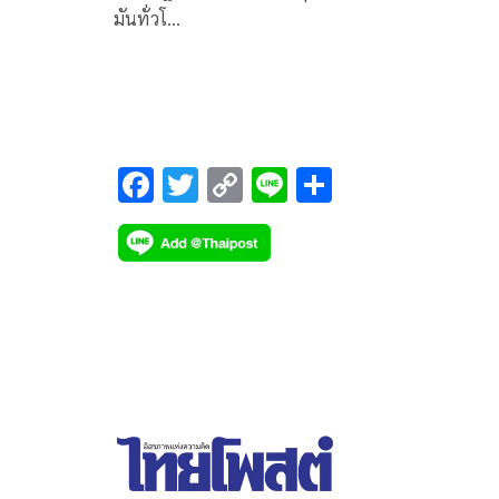
มันทั่วโ…
F
T
C
Li
S
ac
wi
o
n
h
e
tt
p
e
ar
b
er
y
e
o
Li
o
n
k
k