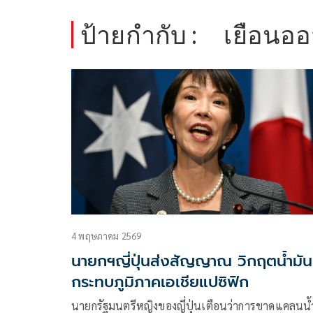
ป้ายกำกับ :
เยือนออ
4 พฤษภาคม 2569
นายกฯญี่ปุ่นส่งสัญญาณ วิกฤตน้ำมัน
กระทบภูมิภาคเอเชียแปซิฟิก
นายกรัฐมนตรีหญิงของญี่ปุ่นเตือนว่าการขาดแคลนน้