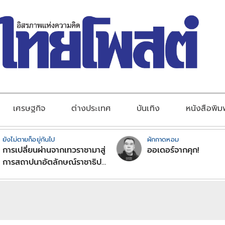
เศรษฐกิจ
ต่างประเทศ
บันเทิง
หนังสือพิม
ยังไม่ตายก็อยู่กันไป
ผักกาดหอม
การเปลี่ยนผ่านจากเทวราชามาสู่
ออเดอร์จากคุก!
การสถาปนาอัตลักษณ์ราชาธิป
ไตยแบบพุทธศาสนาในพระไตร
ปิฏก : สามัญผลสูตรในฐานะ
ทฤษฎีขีดจำกัดของอำนาจรัฐ
เหนือแรงงานและทรัพย์สิน