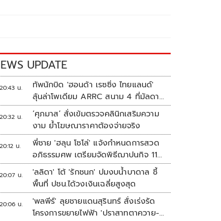
EWS UPDATE
ทัพนักบิด 'ฮอนด้า เรซซิ่ง ไทยแลนด์'
20:43 น.
ลุ้นล่าโพเดียม ARRC สนาม 4 ที่มัลดาลิ
กา
‘ศุภมาส’ สั่งเข้มตรวจคลินิกเสริมความ
20:32 น.
งาม ย้ำโฆษณาราคาต้องจ่ายจริง
พี่ชาย 'ฮลุน โซโล่' แจ้งกำหนดการสวด
20:12 น.
อภิธรรมศพ เตรียมจัดพิธีฌาปนกิจ 11
ส.ค.
'ลลิดา' โต้ 'รักชนก' ปมงบน้ำบาดาล ชี้
20:07 น.
พื้นที่ ปชน.ได้วงเงินเฉลี่ยสูงสุด
'พลพีร์' ลุยชายแดนสุรินทร์ สั่งเร่งรัด
20:06 น.
โครงการขยายไฟฟ้า 'ปราสาทตาควาย-