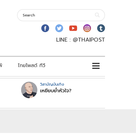
LINE : @THAIPOST
พ์
ไทยโพสต์ ทีวี
วิสามัญบันเทิง
เหยียบย่ำหัวใจ?