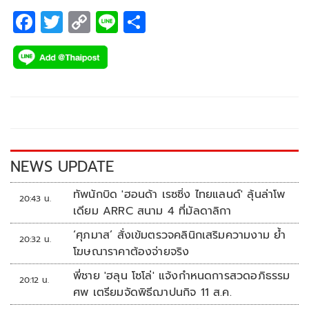
F
T
C
Li
S
ac
wi
o
n
h
e
tt
p
e
ar
b
er
y
e
o
Li
o
n
k
k
NEWS UPDATE
ทัพนักบิด 'ฮอนด้า เรซซิ่ง ไทยแลนด์' ลุ้นล่าโพ
20:43 น.
เดียม ARRC สนาม 4 ที่มัลดาลิกา
‘ศุภมาส’ สั่งเข้มตรวจคลินิกเสริมความงาม ย้ำ
20:32 น.
โฆษณาราคาต้องจ่ายจริง
พี่ชาย 'ฮลุน โซโล่' แจ้งกำหนดการสวดอภิธรรม
20:12 น.
ศพ เตรียมจัดพิธีฌาปนกิจ 11 ส.ค.