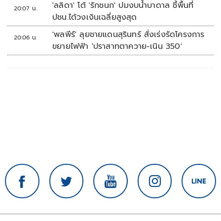
'ลลิดา' โต้ 'รักชนก' ปมงบน้ำบาดาล ชี้พื้นที่
20:07 น.
ปชน.ได้วงเงินเฉลี่ยสูงสุด
'พลพีร์' ลุยชายแดนสุรินทร์ สั่งเร่งรัดโครงการ
20:06 น.
ขยายไฟฟ้า 'ปราสาทตาควาย-เนิน 350'