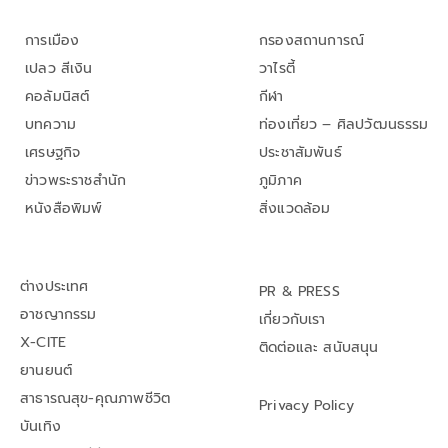
การเมือง
กรองสถานการณ์
เปลว สีเงิน
วาไรตี้
คอลัมนิสต์
กีฬา
บทความ
ท่องเที่ยว – ศิลปวัฒนธรรม
เศรษฐกิจ
ประชาสัมพันธ์
ข่าวพระราชสำนัก
ภูมิภาค
หนังสือพิมพ์
สิ่งแวดล้อม
ต่างประเทศ
PR & PRESS
อาชญากรรม
เกี่ยวกับเรา
X-CITE
ติดต่อและ สนับสนุน
ยานยนต์
สาธารณสุข-คุณภาพชีวิต
Privacy Policy
บันเทิง