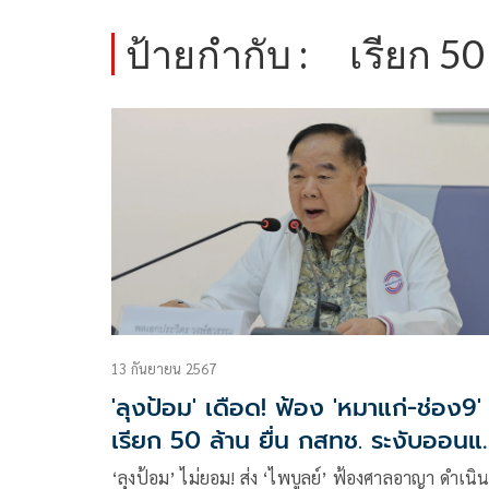
ป้ายกำกับ :
เรียก 50
13 กันยายน 2567
'ลุงป้อม' เดือด! ฟ้อง 'หมาแก่-ช่อง9'
เรียก 50 ล้าน ยื่น กสทช. ระงับออนแอ
'เจาะลึกทั่วไทย'
‘ลุงป้อม’ ไม่ยอม! ส่ง ‘ไพบูลย์’ ฟ้องศาลอาญา ดำเนิน