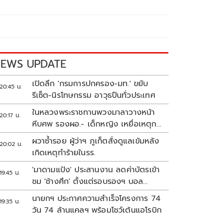
EWS UPDATE
เปิดลึก 'กรมการปกครอง-มท.' ขยับ
20:45 น.
รีเซ็ต-นิรโทษกรรม อาวุธปืนทั่วประเทศ
ในหลวงพระราชทานพวงมาลาวางหน้า
20:17 น.
หีบศพ รองผอ.- เด็กหญิง เหยื่อเหตุก
ราดยิง
ผวาซ้ำรอย ผู้ว่าฯ ภูเก็ตสั่งดูแลเข้มหลัง
20:02 น.
เกิดเหตุทำร้ายในรร.
'มาดามแป้ง' ประสานงาน ลดค่าบัตรเข้า
19:45 น.
ชม 'ช้างศึก' ตั้งแต่รอบรองฯ บอล
อาเซียน
นายกฯ ประกาศความสำเร็จโครงการ 74
19:35 น.
วัน 74 ล้านแคลฯ พร้อมโชว์เต้นแอโรบิก