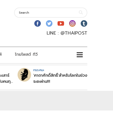
LINE : @THAIPOST
พ์
ไทยโพสต์ ทีวี
ทรรศนะ
ะเสาร์
'คาถาศักดิ์สิทธิ์'สำหรับโลกในช่วง
ับคนทุก
ระยะผ่าน!!!