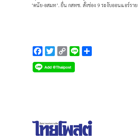
‘ดนัย-อสมท’. ยื่น กสทช. สั่งช่อง 9 ระงับออนแอร์รา
‘เจาะลึกทั่วไทย’ หลังปล่อยคลิปเสียงคล้ายคนบ้านป่า
F
T
C
Li
S
ac
wi
o
n
h
e
tt
p
e
ar
b
er
y
e
o
Li
o
n
k
k