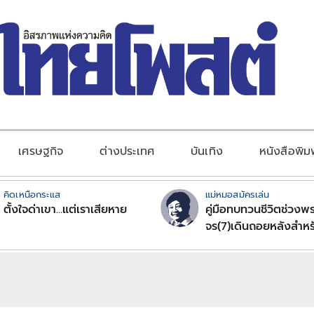
เศรษฐกิจ
ต่างประเทศ
บันเทิง
หนังสือพิม
คิดเหนือกระแส
แม่หมอสมัครเล่น
ตั้งใจด่าเขา...แต่เราเสียหาย
คู่มือทบทวนชีวิตช่วงพร
จร(7)เดินถอยหลังสำหร
ลัคนาราศีตอนที่2