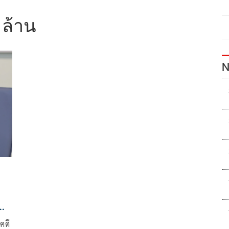
 ล้าน
N
ร์
คดี