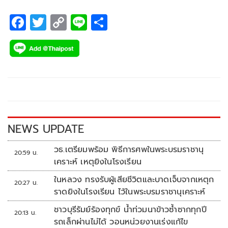
F
T
C
Li
S
ac
wi
o
n
h
e
tt
p
e
ar
b
er
y
e
o
Li
o
n
k
k
NEWS UPDATE
วธ.เตรียมพร้อม พิธีการศพในพระบรมราชานุ
20:59 น.
เคราะห์ เหตุยิงในโรงเรียน
ในหลวง ทรงรับผู้เสียชีวิตและบาดเจ็บจากเหตุก
20:27 น.
ราดยิงในโรงเรียน ไว้ในพระบรมราชานุเคราะห์
ชาวบุรีรัมย์ร้องทุกข์ น้ำท่วมนาข้าวซ้ำซากทุกปี
20:13 น.
รถเล็กผ่านไม่ได้ วอนหน่วยงานเร่งแก้ไข