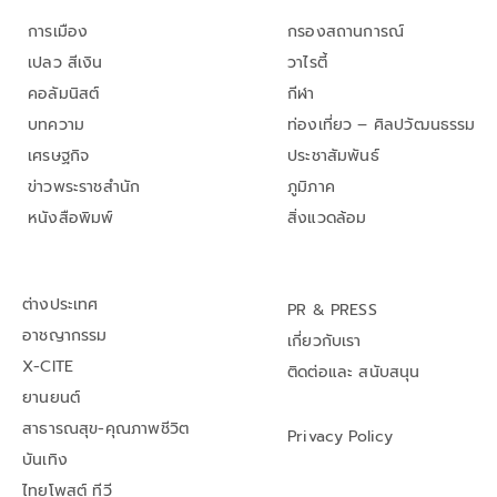
การเมือง
กรองสถานการณ์
เปลว สีเงิน
วาไรตี้
คอลัมนิสต์
กีฬา
บทความ
ท่องเที่ยว – ศิลปวัฒนธรรม
เศรษฐกิจ
ประชาสัมพันธ์
ข่าวพระราชสำนัก
ภูมิภาค
หนังสือพิมพ์
สิ่งแวดล้อม
ต่างประเทศ
PR & PRESS
อาชญากรรม
เกี่ยวกับเรา
X-CITE
ติดต่อและ สนับสนุน
ยานยนต์
สาธารณสุข-คุณภาพชีวิต
Privacy Policy
บันเทิง
ไทยโพสต์ ทีวี