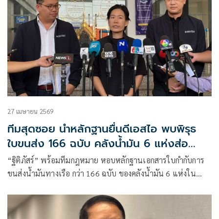
27 เมษายน 2569
ทีมสุดซอย นำหลักฐานยื่นดีเอสไอ พบพิรุธ
ใบขนส่ง 166 ฉบับ คลังน้ำมัน 6 แห่งส่อ
กักตุน
“ฐิติภัสร์” พร้อมทีมกฎหมาย หอบหลักฐานเอกสารใบกำกับการ
ขนส่งน้ำมันทางเรือ กว่า 166 ฉบับ ของคลังน้ำมัน 6 แห่งใน
จังหวัดระยองและชลบุรี ร้อง “ดีเอสไอ” ดำเนินคดีเอาผิด เหตุ ส่อ
ปิดบังรายละเอียดสำคัญช่วงวิกฤตน้ำมันขาดแคลน