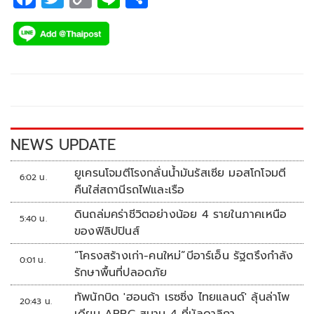
ac
wi
o
n
h
e
tt
p
e
ar
b
er
y
e
o
Li
o
n
k
k
NEWS UPDATE
ยูเครนโจมตีโรงกลั่นน้ำมันรัสเซีย มอสโกโจมตี
6:02 น.
คืนใส่สถานีรถไฟและเรือ
ดินถล่มคร่าชีวิตอย่างน้อย 4 รายในภาคเหนือ
5:40 น.
ของฟิลิปปินส์
“โครงสร้างเก่า-คนใหม่”บีอาร์เอ็น รัฐตรึงกำลัง
0:01 น.
รักษาพื้นที่ปลอดภัย
ทัพนักบิด 'ฮอนด้า เรซซิ่ง ไทยแลนด์' ลุ้นล่าโพ
20:43 น.
เดียม ARRC สนาม 4 ที่มัลดาลิกา