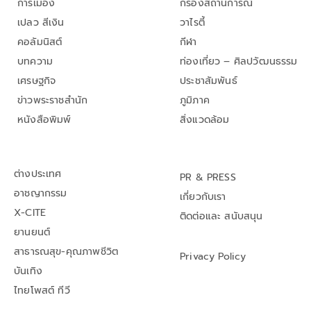
การเมือง
กรองสถานการณ์
เปลว สีเงิน
วาไรตี้
คอลัมนิสต์
กีฬา
บทความ
ท่องเที่ยว – ศิลปวัฒนธรรม
เศรษฐกิจ
ประชาสัมพันธ์
ข่าวพระราชสำนัก
ภูมิภาค
หนังสือพิมพ์
สิ่งแวดล้อม
ต่างประเทศ
PR & PRESS
อาชญากรรม
เกี่ยวกับเรา
X-CITE
ติดต่อและ สนับสนุน
ยานยนต์
สาธารณสุข-คุณภาพชีวิต
Privacy Policy
บันเทิง
ไทยโพสต์ ทีวี