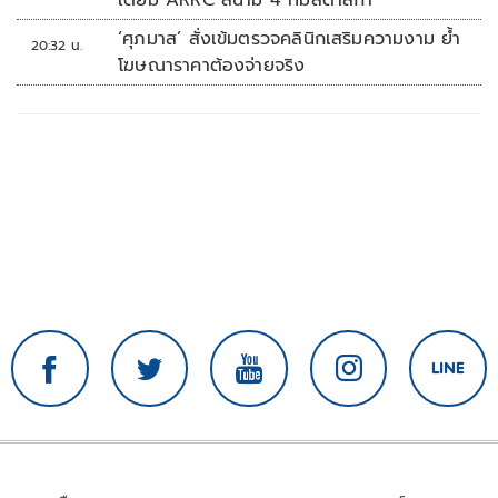
‘ศุภมาส’ สั่งเข้มตรวจคลินิกเสริมความงาม ย้ำ
20:32 น.
โฆษณาราคาต้องจ่ายจริง