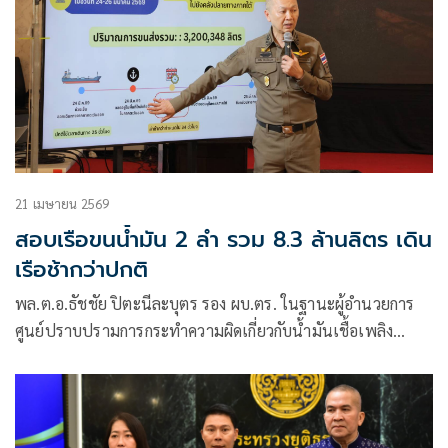
21 เมษายน 2569
สอบเรือขนน้ำมัน 2 ลำ รวม 8.3 ล้านลิตร เดิน
เรือช้ากว่าปกติ
พล.ต.อ.ธัชชัย ปิตะนีละบุตร รอง ผบ.ตร. ในฐานะผู้อำนวยการ
ศูนย์ปราบปรามการกระทำความผิดเกี่ยวกับน้ำมันเชื้อเพลิง
สำนักงานตำรวจแห่งชาติ แถลงผลการปฏิบัติการกระทำความผิด
กักตุนน้ำมัน โดยเจ้าหน้าที่ตำรวจน้ำเข้าตรวจสอบเรือบรรทุก
น้ำมันต้องสงสัย จำนวน 2 ลำ บริเวณกลางทะเลอ่าวไทย