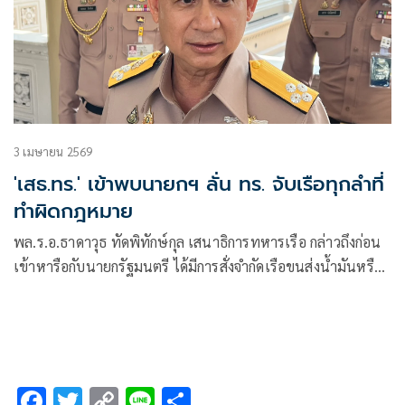
3 เมษายน 2569
'เสธ.ทร.' เข้าพบนายกฯ ลั่น ทร. จับเรือทุกลำที่
ทำผิดกฎหมาย
พล.ร.อ.ธาดาวุธ ทัดพิทักษ์กุล เสนาธิการทหารเรือ กล่าวถึงก่อน
เข้าหารือกับนายกรัฐมนตรี ได้มีการสั่งจำกัดเรือขนส่งน้ำมันหรือ
ไม่ ว่า เราได้มีการตรวจสอบเส้นทางเรือ ซึ่งจะมีการแถลงราย
ละเอียด
F
T
C
Li
S