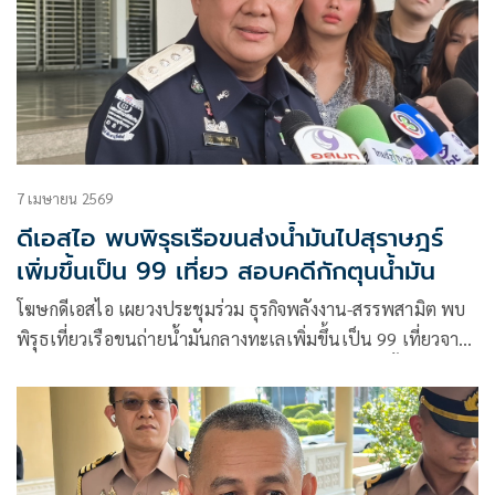
7 เมษายน 2569
ดีเอสไอ พบพิรุธเรือขนส่งน้ำมันไปสุราษฎร์
เพิ่มขึ้นเป็น 99 เที่ยว สอบคดีกักตุนน้ำมัน
โฆษกดีเอสไอ เผยวงประชุมร่วม ธุรกิจพลังงาน-สรรพสามิต พบ
พิรุธเที่ยวเรือขนถ่ายน้ำมันกลางทะเลเพิ่มขึ้นเป็น 99 เที่ยวจาก
96 เที่ยว เหลือนำข้อมูลมากระทบยอดกับจำนวนเรือทั้งหมด แง้ม
พบความผิดปกติส่วนใหญ่ของเรือขนส่งน้ำมันมักมาจากภาค
ตะวันออกก่อนลงสู่ภาคใต้ จ.สุราษฎร์ธานี