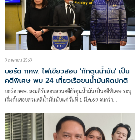
9 เมษายน 2569
บอร์ด กคพ. ไฟเขียวสอบ 'กักตุนน้ำมัน' เป็น
คดีพิเศษ พบ 24 เที่ยวเรือขนน้ำมันผิดปกติ
บอร์ด กคพ. ลงมติรับสอบสวนคดีกักตุนน้ำมันเป็นคดีพิเศษ ระบุ
เริ่มต้นสอบสวนคดีน้ำมันนับแต่วันที่ 1 มี.ค.69 จนกว่า
สถานการณ์ในตะวันออกกลางจะสงบ เน้นจุดเริ่มที่บริษัทคลัง
น้ำมันรายใหญ่ในสุราษฎร์ฯ – น้ำมัน