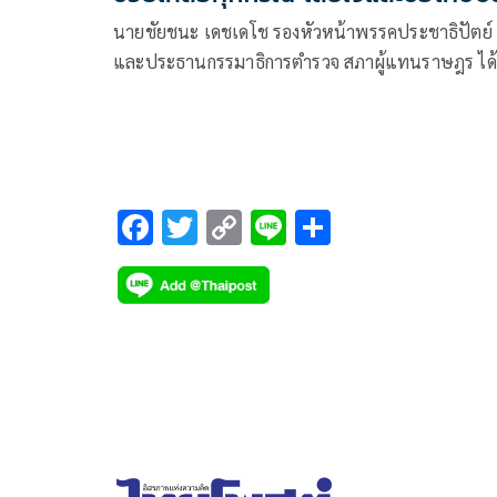
นายชัยชนะ เดชเดโช รองหัวหน้าพรรคประชาธิปัตย์
และประธานกรรมาธิการตำรวจ สภาผู้แทนราษฎร ได้
เดินทางเข้าเยี่ยมด.ต.นิสาธิต คงเทพ ผู้ได้รับบาดเจ็บ
การปฏิบัติหน้าที่ในหน่วยเลือกตั้ง
F
T
C
Li
S
ac
wi
o
n
h
e
tt
p
e
ar
b
er
y
e
o
Li
o
n
k
k