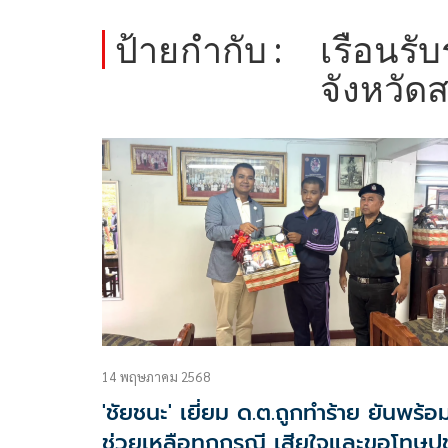
ป้ายกำกับ :
เรือนรั
จังหวัด
14 พฤษภาคม 2568
'ชัยชนะ' เยี่ยม ด.ต.ถูกทำร้าย ยันพร้อ
ช่วยเหลือทุกกรณี เสียใจและขอโทษป