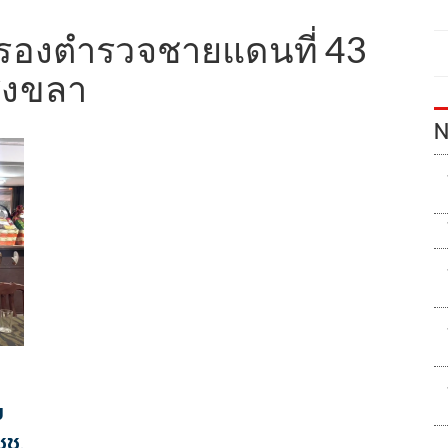
บรองตำรวจชายแดนที่ 43
สงขลา
N
ม
ชช.