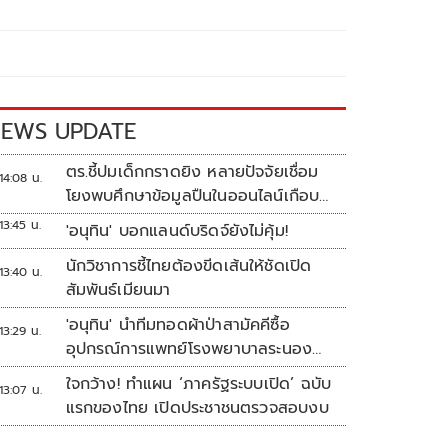
EWS UPDATE
ตร.ชี้ปมเด็กกราดยิง หลายปัจจัยเชื่อม
14:08 น.
โยงพบศึกษาข้อมูลปืนในออนไลน์เกือบ
2 ปี
13:45 น.
'อนุทิน' บอกแลนด์บริดจ์ยังไม่คุ้ม!
นักวิชาการชี้ไทยต้องขีดเส้นให้ชัดเปิด
13:40 น.
สัมพันธ์เมียนมา
'อนุทิน' นำทีมทอดผ้าป่าสามัคคีซื้อ
13:29 น.
อุปกรณ์การแพทย์โรงพยาบาลระนอง
ยอดเงินทำบุญ 20 ล้านบาท
ใจกว้าง! ทำแผน ‘ภาครัฐระบบเปิด’ ฉบับ
13:07 น.
แรกของไทย เปิดประชาชนตรวจสอบงบ