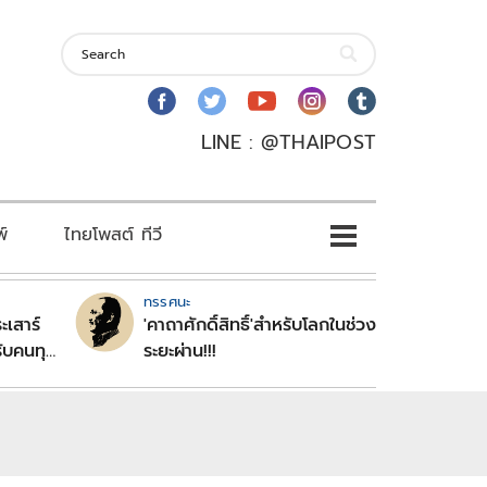
LINE : @THAIPOST
พ์
ไทยโพสต์ ทีวี
ทรรศนะ
ะเสาร์
'คาถาศักดิ์สิทธิ์'สำหรับโลกในช่วง
ับคนทุก
ระยะผ่าน!!!