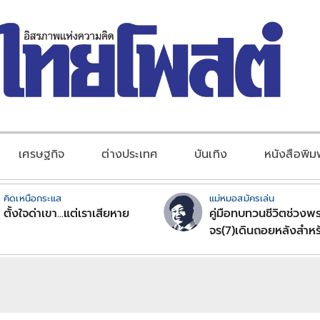
เศรษฐกิจ
ต่างประเทศ
บันเทิง
หนังสือพิม
คิดเหนือกระแส
แม่หมอสมัครเล่น
ตั้งใจด่าเขา...แต่เราเสียหาย
คู่มือทบทวนชีวิตช่วงพร
จร(7)เดินถอยหลังสำหร
ลัคนาราศีตอนที่2