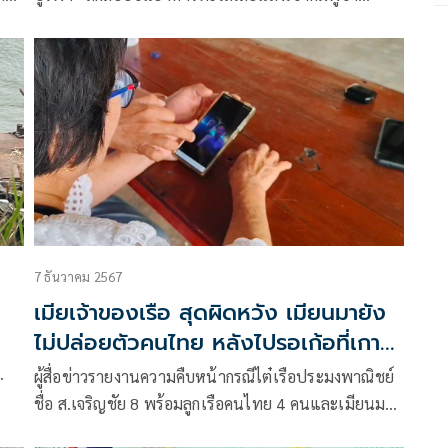
ต้นทางมาจากมหาชัยก่อนลงท่าเรือ อ.คลองใหญ่ จ.ตราด
ผู้ว่าฯ เกาะกง ทำพิธีเผาทำลายโชว์สื่อ ส่วนของกลางราคา
แพง “ปูนิ่ม-ปลาเก๋า” หายลึกลับก่อนเจ้าหน้าที่เข้าตรวจ
คาดคัดแยกไปแล้ว ส่วนที่เผามีจำนวนเล็กน้อย
7 ธันวาคม 2567
เมียเจ้าของเรือ สุดผิดหวัง เมียนมายัง
ไม่ปล่อยตัวคนไทย หลังไปรอเก้อที่เกาะ
สอง
ผู้สื่อข่าวรายงานความคืบหน้ากรณีไต๋เรือประมงพาณิชย์
ชื่อ ส.เจริญชัย 8 พร้อมลูกเรือคนไทย 4 คนและเมียนมา
27 คน ถูกทหารเรือเมียนมาจับกุมและยึดเรือไป