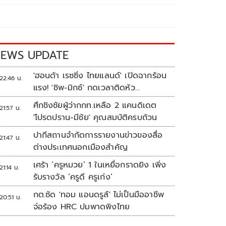
EWS UPDATE
'ฮอนด้า เรซซิ่ง ไทยแลนด์' เปิดฉากร้อน
22:46 น.
แรง! 'ชิพ-มิกซ์' กดเวลาติดหัว
แถว ARRC สนาม 4 ที่มัลดาลิกา
ศึกชิงชัยผู้ว่ากกท.เหลือ 2 แคนดิเดต
21:57 น.
'โปรดปราน-มีชัย' คุณสมบัติครบถ้วน
ปากีสถานจำกัดการรายงานข่าวของสื่อ
21:47 น.
ต่างประเทศนอกเมืองสำคัญ
เศร้า ‘ครูหมวย’ 1 ในเหยื่อกราดยิง เพิ่ง
21:14 น.
รับรางวัล ‘ครูดี ครูเก่ง’
กต.ซัด 'ทอม แอนดรูส์' ไม่เป็นมืออาชีพ
20:51 น.
จ่อร้อง HRC ปมพาดพิงไทย