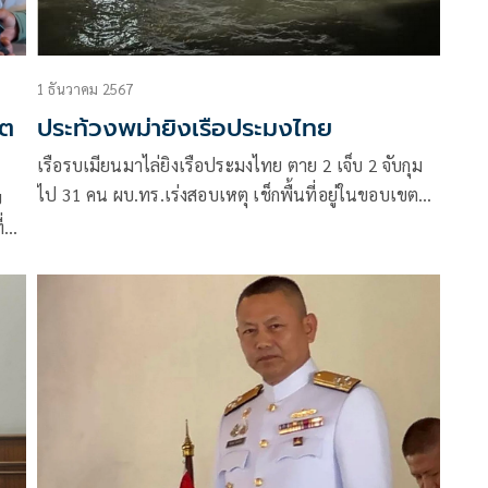
1 ธันวาคม 2567
ิต
ประท้วงพม่ายิงเรือประมงไทย
เรือรบเมียนมาไล่ยิงเรือประมงไทย ตาย 2 เจ็บ 2 จับกุม
ไป 31 คน ผบ.ทร.เร่งสอบเหตุ เช็กพื้นที่อยู่ในขอบเขต
บ
อำนาจ-กม.ของไทยหรือเมียนมา ลั่นหากพบละเมิด-ทำ
่
เกินกว่าเหตุพร้อมตอบโต้