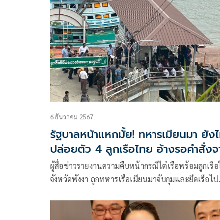
6 ธันวาคม 2567
รัฐบาลหน้าแหกมั้ย! ทหารเมียนมา ยังไ
ปล่อยตัว 4 ลูกเรือไทย อ้างรอคำสั่ง
ส่วนกลาง
ผู้สื่อข่าวรายงานความคืบหน้ากรณีไต๋เรือพร้อมลูกเรื
จังหวัดพังงา ถูกทหารเรือเมียนมาจับกุมและยึดเรือไป
เมื่อวันที่ 30 พ.ย.67 ที่ผ่านมา โดยเป็นเรือประมง
พาณิชย์ชื่อ ส.เจริญชัย 8 พร้อมไต๋เรือและลูกเรือคน
4 คนและเมียนมา 27 คน