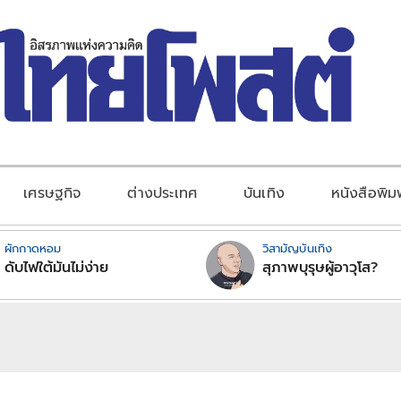
เศรษฐกิจ
ต่างประเทศ
บันเทิง
หนังสือพิม
ผักกาดหอม
วิสามัญบันเทิง
ดับไฟใต้มันไม่ง่าย
สุภาพบุรุษผู้อาวุโส?