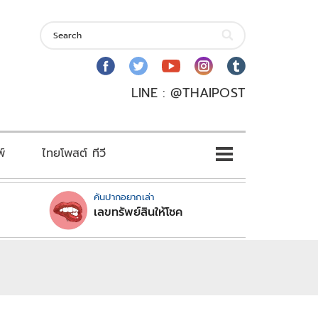
LINE : @THAIPOST
พ์
ไทยโพสต์ ทีวี
คันปากอยากเล่า
เลขทรัพย์สินให้โชค