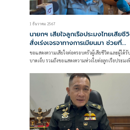
1 ธันวาคม 2567
นายกฯ เสียใจลูกเรือประมงไทยเสียชีว
สั่งเร่งเจรจาทางการเมียนมา ช่วยที่
เหลือกลับโดยเร็ว
ขอแสดงความเสียใจต่อครอบครัวผู้เสียชีวิตและผู้ได้รั
บาดเจ็บ รวมถึงขอแสดงความห่วงใยต่อลูกเรือประมงที
ประสบเหตุการณ์ดังกล่าวทุกคน