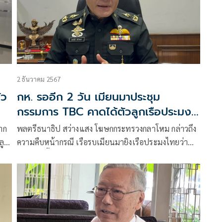
2 ธันวาคม 2567
ัว
กห. รออีก 2 วัน เมียนมาประชุม
กรรมการ TBC คาดได้ตัวลูกเรือประมง
ชาวไทยกลับบ้าน
าก
พลตรีธนาธิป สว่างแสง โฆษกกระทรวงกลาโหม กล่าวถึง
ลูก
ความคืบหน้ากรณี เรือรบเมียนมายิงเรือประมงไทยว่า
 คน
หลังวานนี้ฝ่ายไทยได้ออกหนังสือสองฉบับคือการประท้วง
ัน
ว่าเมียนมาว่าทำเกินกว่าเหตุหรือไม่และการขอให้ดูแล
ย
คนไทยเป็นอย่างดี