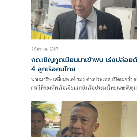
2 ธันวาคม 2567
กต.เชิญทูตเมียนมาเข้าพบ เร่งปล่อยต
4 ลูกเรือคนไทย
นายมาริษ เสงี่ยมพงษ์ รมว.ต่างประเทศ เปิดเผยว่า จ
กรณีที่กองทัพเรือเมียนมายิงเรือประมงไทยและจับกุม
เรือประมง ซึ่งทำให้มีผู้เสียชีวิต และยังมีคนไทยอีก 4
ถูกจับกุมด้วยนั้น ในวันนี้ (2 ธ.ค.) อธิบดีกรมเอเชียตะว
ออกได้เชิญเอกอัครราชทูตสาธารณรัฐแห่งสหภาพเมี
นมาประจำประเทศไทยมาเข้าพบ