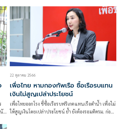
ไทย
22 ตุลาคม 2566
ว
เพื่อไทย หามกองทัพเรือ ซื้อเรือรบแทน
เงินไม่สูญเปล่าประโยชน์
ร
เพื่อไทยออกโรง ชี้ซื้อเรือรบฟริเกตแทนเรือดำน้ำ เพื่อไม่
นัก
ให้สูญเงินโดยเปล่าประโยชน์ ย้ำ ยังต้องรอมติครม. ก่อน
ขณะที่ถ่ายทอดสด กมธ.นัด ทร.แจง บางเรื่องมีเอกสารลับ