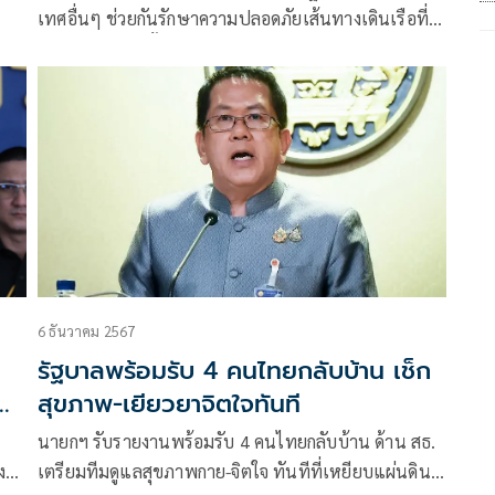
เทศอื่นๆ ช่วยกันรักษาความปลอดภัยเส้นทางเดินเรือที่
สำคัญ ซึ่งถูกปิดกั้นจากสงครามกับอิหร่านที่ยังไม่มีทีท่าว่า
น
จะยุติลงในวันเสาร์ ขณะที่การโจมตีสถานทูตสหรัฐฯ ใน
กรุงแบกแดดและโรงงานพลังงานขนาดใหญ่ของสหรัฐ
อาหรับเอมิเรตส์ก็เกิดขึ้นเช่นกัน
6 ธันวาคม 2567
รัฐบาลพร้อมรับ 4 คนไทยกลับบ้าน เช็ก
ัพ
สุขภาพ-เยียวยาจิตใจทันที
นายกฯ รับรายงานพร้อมรับ 4 คนไทยกลับบ้าน ด้าน สธ.
ง
เตรียมทีมดูแลสุขภาพกาย-จิตใจ ทันทีที่เหยียบแผ่นดิน