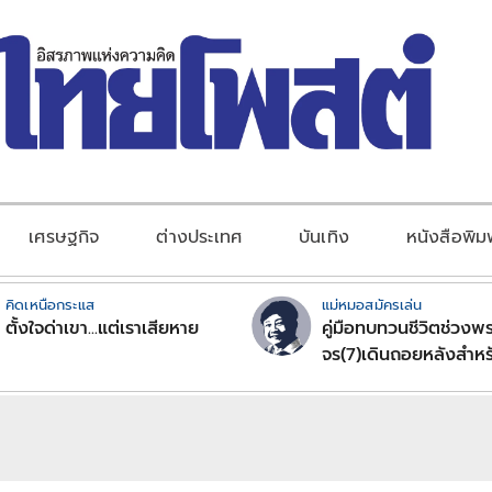
เศรษฐกิจ
ต่างประเทศ
บันเทิง
หนังสือพิม
คิดเหนือกระแส
แม่หมอสมัครเล่น
ตั้งใจด่าเขา...แต่เราเสียหาย
คู่มือทบทวนชีวิตช่วงพร
จร(7)เดินถอยหลังสำหร
ลัคนาราศีตอนที่2