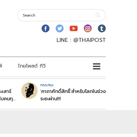
LINE : @THAIPOST
พ์
ไทยโพสต์ ทีวี
ทรรศนะ
ะเสาร์
'คาถาศักดิ์สิทธิ์'สำหรับโลกในช่วง
ับคนทุก
ระยะผ่าน!!!