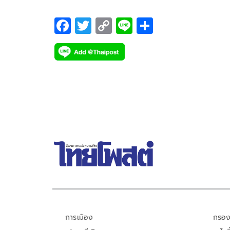
F
T
C
Li
S
ac
wi
o
n
h
e
tt
p
e
ar
b
er
y
e
o
Li
o
n
k
k
การเมือง
กรอง