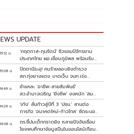
EWS UPDATE
'กฤตภาส-ภุมรัตน์' ซิวแชมป์จักรยาน
15:12 น.
ประเทศไทย ผอ.เขื่อนภูมิพล พร้อมรับ
เจ้าภาพต่อ ปี 2570
ปัตตานีระอุ! คนร้ายลอบยิงตำรวจ
15:08 น.
สภ.ทุ่งยางแดง บาดเจ็บ จนท.เร่ง
ติดตามผู้ก่อเหตุ
ชำแหละ 'อาชีพ-สายสัมพันธ์'
14:49 น.
สว.อำนาจเจริญ 'ยิ่งชีพ' งงหนัก 'สม
พาน' ขายก๋วยเตี๋ยวอะไร
'เท้ง' ลั่นก้าวสู่ปีที่ 3 'ปชน.' สานต่อ
14:29 น.
ภารกิจ 'อนาคตใหม่-ก้าวไกล' ซัดระบอบ
สีน้ำเงิน ทำหลักนิติรัฐ-นิติธรรมสั่น
ตร.ชี้ปมเด็กกราดยิง หลายปัจจัยเชื่อม
14:08 น.
คลอน
โยงพบศึกษาข้อมูลปืนในออนไลน์เกือบ