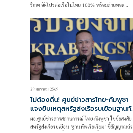
ริเกต อัดโปรต่อเรือในไทย 100% พร้อมถ่ายทอด
เทคโนโลยี พัฒนาห่วงโซ่อุปทาน เชื่อเป็นประโยชน์
อุตสาหกรรมต่อเรือรบ-เรือเทคโนโลยีขั้นสูงของไทยใ
อนาคต
29 มกราคม 2569
ไม่ต้องตื่น! ศูนย์ข่าวสารไทย-กัมพูชา
แจงยิบเหตุสหรัฐส่งเรือรบเยือนฐานท
เรียม
ผอ.ศูนย์ข่าวสารสถานการณ์ ไทย-กัมพูชา ไขข้อสงสัย
สหรัฐส่งเรือรบเยือน ‘ฐานทัพเรือเรียม’ ชี้สัญญาณถ่ว