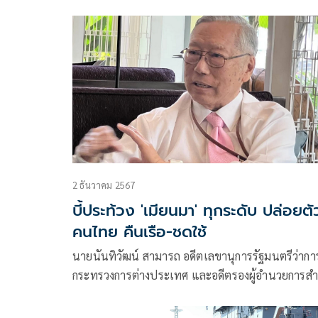
ดุลอำนาจ ไม่ใช่ตั้งฐาน–ไม่เปลี่ยนขั้วพันธมิตร
2 ธันวาคม 2567
บี้ประท้วง 'เมียนมา' ทุกระดับ ปล่อยตั
คนไทย คืนเรือ-ชดใช้
นายนันทิวัฒน์ สามารถ อดีตเลขานุการรัฐมนตรีว่ากา
กระทรวงการต่างประเทศ และอดีตรองผู้อำนวยการสำ
ข่าวกรองแห่งชาติ
โพสต์ข้อความผ่านเฟซบุ๊กว่า