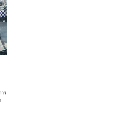
าการ
ำปี
ก
บ