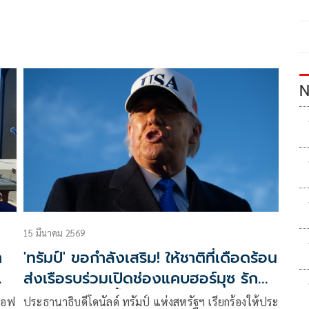
N
15 มีนาคม 2569
า
'ทรัมป์' ขอกำลังเสริม! ให้ชาติที่เดือดร้อน
ส่งเรือรบร่วมเปิดช่องแคบฮอร์มุซ รักษา
เส้นทางขนส่งน้ำมันในอ่าวอาหรับ
ือฟ
ประธานาธิบดีโดนัลด์ ทรัมป์ แห่งสหรัฐฯ เรียกร้องให้ประ