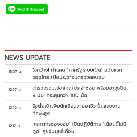
ac
wi
o
n
h
e
tt
p
e
ar
b
er
y
e
o
Li
o
n
k
k
NEWS UPDATE
ใจกว้าง! ทำแผน ‘ภาครัฐระบบเปิด’ ฉบับแรก
13:07 น.
ของไทย เปิดประชาชนตรวจสอบงบ
ตำรวจรวบเจ๊ขาใหญ่ประจำซอย พร้อมอาวุธปืน
12:57 น.
9 มม. กระสุนกว่า 100 นัด
รัฐตั้งเป้าเพิ่มนักเรียนสายอาชีวะปั้นแรงงาน
12:52 น.
ทักษะสูง
‘ศุลกากรช่องจอม’ เปิดปฏิบัติการ ‘เดือนนี้ไม่มี
12:17 น.
ดูด’ ลุยจับบุหรี่เถื่อน