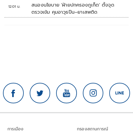
สนองนโยบาย 'ฝ่ายปกครองภูเก็ต' ตั้งจุด
12:01 น.
ตรวจเข้ม คุมอาวุธปืน–ยาเสพติด
การเมือง
กรองสถานการณ์