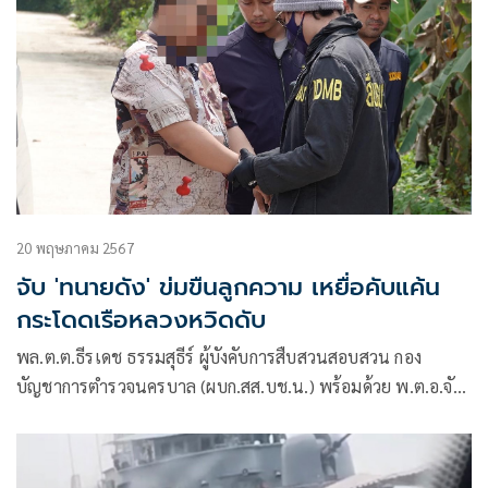
20 พฤษภาคม 2567
จับ 'ทนายดัง' ข่มขืนลูกความ เหยื่อคับแค้น
กระโดดเรือหลวงหวิดดับ
พล.ต.ต.ธีรเดช ธรรมสุธีร์ ผู้บังคับการสืบสวนสอบสวน กอง
บัญชาการตำรวจนครบาล (ผบก.สส.บช.น.) พร้อมด้วย พ.ต.อ.จัก
ราวุธ คล้ายนิล ผกก.วิเคราะห์ข่าวฯ บก.สส.บช.น.