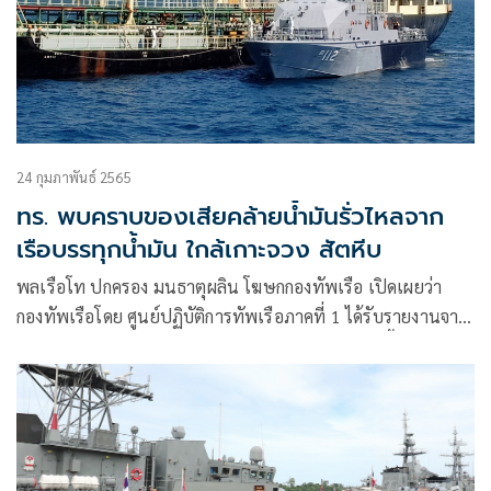
24 กุมภาพันธ์ 2565
ทร. พบคราบของเสียคล้ายน้ำมันรั่วไหลจาก
เรือบรรทุกน้ำมัน ใกล้เกาะจวง สัตหีบ
พลเรือโท ปกครอง มนธาตุผลิน โฆษกกองทัพเรือ เปิดเผยว่า
กองทัพเรือโดย ศูนย์ปฏิบัติการทัพเรือภาคที่ 1 ได้รับรายงานจาก
เรือหลวงภูมิพลอดุลยเดช ซึ่งกำลังลาดตระเวนอยู่ในพื้นที่รับผิด
ชอบ