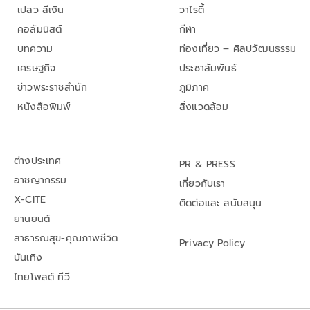
เปลว สีเงิน
วาไรตี้
คอลัมนิสต์
กีฬา
บทความ
ท่องเที่ยว – ศิลปวัฒนธรรม
เศรษฐกิจ
ประชาสัมพันธ์
ข่าวพระราชสำนัก
ภูมิภาค
หนังสือพิมพ์
สิ่งแวดล้อม
ต่างประเทศ
PR & PRESS
อาชญากรรม
เกี่ยวกับเรา
X-CITE
ติดต่อและ สนับสนุน
ยานยนต์
สาธารณสุข-คุณภาพชีวิต
Privacy Policy
บันเทิง
ไทยโพสต์ ทีวี