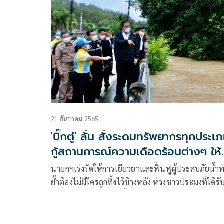
21 ธันวาคม 2565
'บิ๊กตู่' ลั่น สั่งระดมทรัพยากรทุกประเ
กู้สถานการณ์ความเดือดร้อนต่างๆ ให้
คลี่คลายโดยเร็ว
นายกฯเร่งรัดให้การเยียวยาและฟื้นฟูผู้ประสบภัยน้ำท
ย้ำต้องไม่มีใครถูกทิ้งไว้ข้างหลัง ห่วงชาวประมงที่ได้รั
ผลกระทบเช่นกัน รวมทั้งกำลังพลของกองทัพเรือที่
ประสบเหตุเรืออัปปางสั่งระดมทรัพยากรทุกประเภทกู้
สถานการณ์ความเดือดร้อนต่างๆ ให้คลี่คลายลงให้ได้