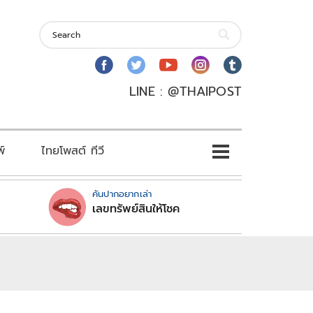
LINE : @THAIPOST
พ์
ไทยโพสต์ ทีวี
คันปากอยากเล่า
เลขทรัพย์สินให้โชค