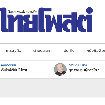
เศรษฐกิจ
ต่างประเทศ
บันเทิง
หนังสือพิม
ผักกาดหอม
วิสามัญบันเทิง
ดับไฟใต้มันไม่ง่าย
สุภาพบุรุษผู้อาวุโส?