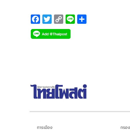
เร็ว
F
T
C
Li
S
ac
wi
o
n
h
e
tt
p
e
ar
b
er
y
e
o
Li
o
n
k
k
การเมือง
กรอง