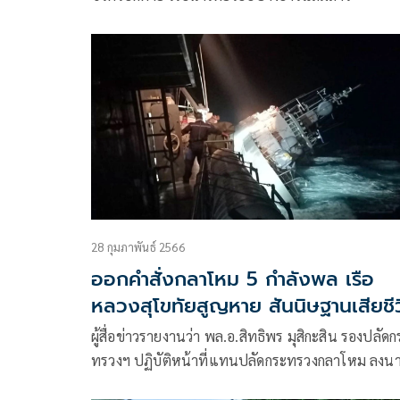
28 กุมภาพันธ์ 2566
ออกคำสั่งกลาโหม 5 กำลังพล เรือ
หลวงสุโขทัยสูญหาย สันนิษฐานเสียชี
เปิดทางชดเชย-เยียวยาครอบครัว
ผู้สื่อข่าวรายงานว่า พล.อ.สิทธิพร มุสิกะสิน รองปลัดก
ทรวงฯ ปฏิบัติหน้าที่แทนปลัดกระทรวงกลาโหม ลงน
ในคำสั่งกระทรวงกลาโหม