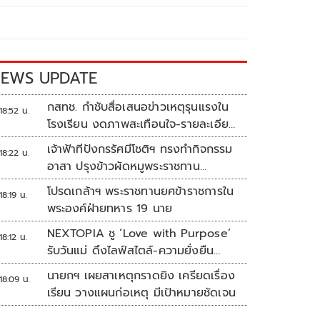
EWS UPDATE
กสทช. กำชับสื่อเสนอข่าวเหตุรุนแรงใน
18:52 น.
โรงเรียน งดภาพสะเทือนใจ-รายละเอียด
เสี่ยงเลียนแบบ
เจ้าฟ้าทีปังกรรัศมีโชติฯ ทรงทำกิจกรรม
18:22 น.
อาสา ปรุงข้าวผัดหมูพระราชทาน
ประชาชน
โปรดเกล้าฯ พระราชทานยศข้าราชการใน
18:19 น.
พระองค์ฝ่ายทหาร 19 นาย
NEXTOPIA ชู ‘Love with Purpose’
18:12 น.
รับวันแม่ ดึงไลฟ์สไตล์-ความยั่งยืน
สร้างประสบการณ์ช้อปปิงมีความหมาย
นายกฯ เผยสาเหตุกราดยิง เครียดเรื่อง
18:09 น.
เรียน วางแผนก่อเหตุ มีเป้าหมายชัดเจน