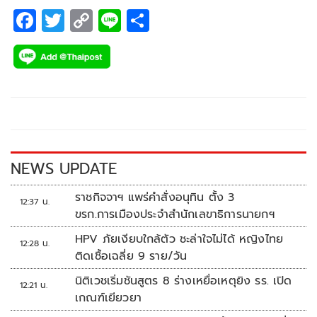
F
T
C
Li
S
ac
wi
o
n
h
e
tt
p
e
ar
b
er
y
e
o
Li
o
n
k
k
NEWS UPDATE
ราชกิจจาฯ แพร่คำสั่งอนุทิน ตั้ง 3
12:37 น.
ขรก.การเมืองประจำสำนักเลขาธิการนายกฯ
HPV ภัยเงียบใกล้ตัว ชะล่าใจไม่ได้ หญิงไทย
12:28 น.
ติดเชื้อเฉลี่ย 9 ราย/วัน
นิติเวชเริ่มชันสูตร 8 ร่างเหยื่อเหตุยิง รร. เปิด
12:21 น.
เกณฑ์เยียวยา