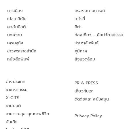
การเมือง
กรองสถานการณ์
เปลว สีเงิน
วาไรตี้
คอลัมนิสต์
กีฬา
บทความ
ท่องเที่ยว – ศิลปวัฒนธรรม
เศรษฐกิจ
ประชาสัมพันธ์
ข่าวพระราชสำนัก
ภูมิภาค
หนังสือพิมพ์
สิ่งแวดล้อม
ต่างประเทศ
PR & PRESS
อาชญากรรม
เกี่ยวกับเรา
X-CITE
ติดต่อและ สนับสนุน
ยานยนต์
สาธารณสุข-คุณภาพชีวิต
Privacy Policy
บันเทิง