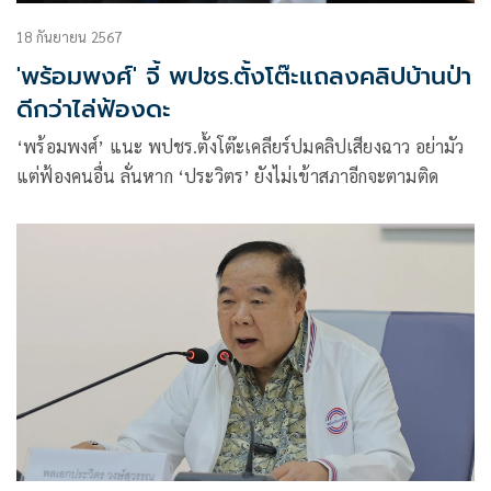
18 กันยายน 2567
'พร้อมพงศ์' จี้ พปชร.ตั้งโต๊ะแถลงคลิปบ้านป่า
ดีกว่าไล่ฟ้องดะ
‘พร้อมพงศ์’ แนะ พปชร.ตั้งโต๊ะเคลียร์ปมคลิปเสียงฉาว อย่ามัว
แต่ฟ้องคนอื่น ลั่นหาก ‘ประวิตร’ ยังไม่เข้าสภาอีกจะตามติด