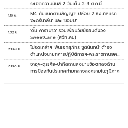
ระเบิดความมันส์ 2 วันเต็ม 2-3 ต.ค.นี้
M4 คัมแบคตามสัญญา! ปล่อย 2 ซิงเกิลแรก
1:16 น.
'อะดรีนาลีน' และ 'ชอบU'
'ดั๊ม คาราบาว' รวมเพื่อนวัยมัธยมตั้งวง
1:02 น.
SweetCane (สวีทเคน)
โปรดเกล้าฯ 'พันเอกสุภัทร ชูตินันทน์' ดำรง
23:49 น.
ตำแหน่งนายทหารปฏิบัติการฯ-พระราชทานยศ
'พลตรี'
ซาอุฯ-ตุรเคีย-ปากีสถานลงนามข้อตกลงด้าน
23:45 น.
การป้องกันประเทศท่ามกลางสงครามในภูมิภาค