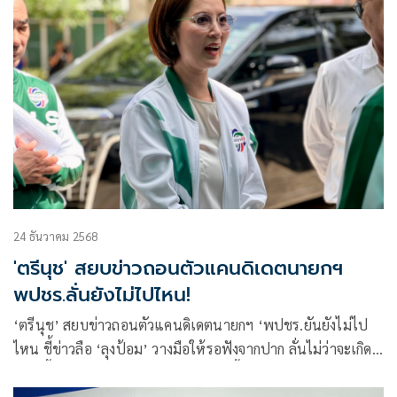
24 ธันวาคม 2568
'ตรีนุช' สยบข่าวถอนตัวแคนดิเดตนายกฯ
พปชร.ลั่นยังไม่ไปไหน!
‘ตรีนุช’ สยบข่าวถอนตัวแคนดิเดตนายกฯ ‘พปชร.ยันยังไม่ไป
ไหน ชี้ข่าวลือ ‘ลุงป้อม’ วางมือให้รอฟังจากปาก ลั่นไม่ว่าจะเกิด
อะไรขึ้น พปชร.ต้องมูฟออน แย้มบ่ายนี้ชัดเจนทุกเรื่อง