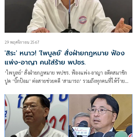
29 พฤศจิกายน 2567
'สิระ' หนาว! 'ไพบูลย์' สั่งฝ่ายกฎหมาย ฟ้อง
แพ่ง-อาญา คนใส่ร้าย พปชร.
‘ไพบูลย์’ สั่งฝ่ายกฎหมาย พปชร. ฟ้องแพ่ง-อาญา อดีตสมาชิก
ปูด ‘บิ๊กป้อม’ ต่อสายช่วยคดี ‘สามารถ’ รวมถึงทุกคนที่ให้ร้าย
พรรค