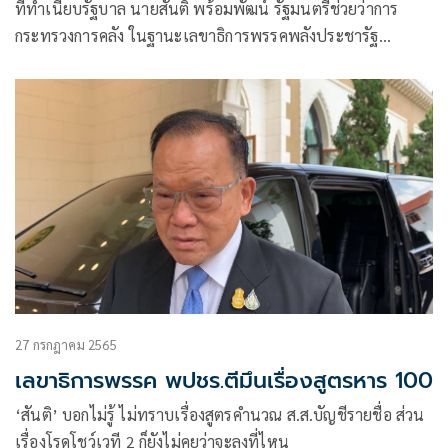
คนเดียว
ที่ทำเนียบรัฐบาล นายสันติ พร้อมพัฒน์ รัฐมนตรีช่วยว่าการ
กระทรวงการคลัง ในฐานะเลขาธิการพรรคพลังประชารัฐ
(พปชร.) กล่าวถึงกรณีนายไพบูลย์
27 กรกฎาคม 2565
เลขาธิการพรรค พปชร.ตีมึนเรื่องสูตรหาร 100
‘สันติ’ บอกไม่รู้ ไม่ทราบเรื่องสูตรคำนวณ ส.ส.บัญชีรายชื่อ ส่วน
เรื่องโรดโชว์เวที 2 ก็ยังไม่คุยว่าจะลงที่ไหน