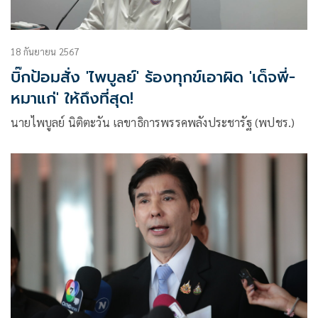
18 กันยายน 2567
บิ๊กป้อมสั่ง 'ไพบูลย์' ร้องทุกข์เอาผิด 'เด็จพี่-
หมาแก่' ให้ถึงที่สุด!
นายไพบูลย์ นิติตะวัน เลขาธิการพรรคพลังประชารัฐ (พปชร.)