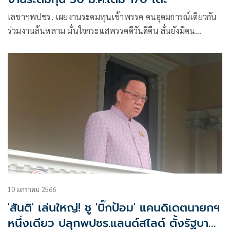
เลขาฯพปชร. เผยงานระดมทุนเข้าพรรค คนอุดมการณ์เดียวกัน
ร่วมงานล้นหลาม มั่นใจกระแสพรรคดีวันดีคืน ลั่นยังมีคน
คุณภาพทยอยเข้าร่วมทำงานเพื่อประชาชน
10 มกราคม 2566
'สันติ' เล่นใหญ่! ชู 'บิ๊กป้อม' แคนดิเดตนายกฯ
หนึ่งเดียว ปลุกพปชร.แลนด์สไลด์ ตั้งรัฐบาล