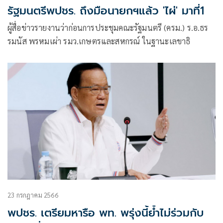
รัฐมนตรีพปชร. ถึงมือนายกฯแล้ว 'ไผ่' มาที่1
ผู้สื่อข่าวรายงานว่าก่อนการประชุมคณะรัฐมนตรี (ครม.) ร.อ.ธร
รมนัส พรหมเผ่า รมว.เกษตรและสหกรณ์ ในฐานะเลขาธิ
23 กรกฎาคม 2566
พปชร. เตรียมหารือ พท. พรุ่งนี้ย้ำไม่ร่วมกับ