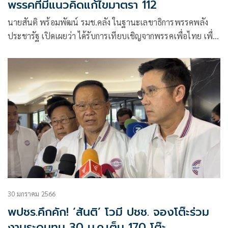
พรรคที่มีแนวคิดแก้ไขมาตรา 112
นายสันติ พร้อมพัฒน์ รมช.คลัง ในฐานะเลขาธิการพรรคพลัง
ประชารัฐ เปิดเผยว่า ได้รับการเทียบเชิญจากพรรคเพื่อไทย เพื่อ
พูดคุยแนวทางแก้ไขปัญหาวิกฤติ และทางออกประเทศ
30 มกราคม 2566
พปชร.คึกคัก! ‘สันติ’ โวมี ปชช. จองโต๊ะร่วม
งานระดมทุน 30 ม.ค.เต็ม 170 โต๊ะ