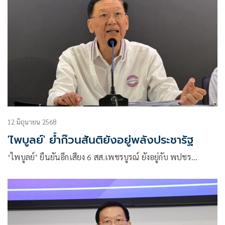
12 มิถุนายน 2568
'ไพบูลย์' ย้ำก๊วนสันติยังอยู่พลังประชารัฐ
‘ไพบูลย์’ ยืนยันอีกเสียง 6 สส.เพชรบูรณ์ ยังอยู่กับ พปชร…