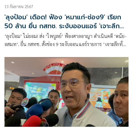
13 กันยายน 2567
'ลุงป้อม' เดือด! ฟ้อง 'หมาแก่-ช่อง9' เรียก
50 ล้าน ยื่น กสทช. ระงับออนแอร์ 'เจาะลึกทั่ว
ไทย'
‘ลุงป้อม’ ไม่ยอม! ส่ง ‘ไพบูลย์’ ฟ้องศาลอาญา ดำเนินคดี ‘ดนัย-
อสมท’. ยื่น กสทช. สั่งช่อง 9 ระงับออนแอร์รายการ ‘เจาะลึกทั่ว
ไทย’ หลังปล่อยคลิปเสียงคล้ายคนบ้านป่า