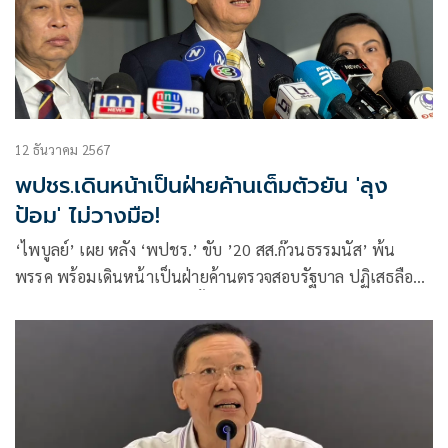
12 ธันวาคม 2567
พปชร.เดินหน้าเป็นฝ่ายค้านเต็มตัวยัน 'ลุง
ป้อม' ไม่วางมือ!
‘ไพบูลย์’ เผย หลัง ‘พปชร.’ ขับ ’20 สส.ก๊วนธรรมนัส’ พ้น
พรรค พร้อมเดินหน้าเป็นฝ่ายค้านตรวจสอบรัฐบาล ปฏิเสธลือ
‘ลุงป้อม’ วางมือ มั่นใจเลือกตั้งหน้าได้ สส.เพิ่มแน่