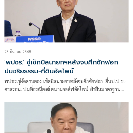
23 มีนาคม 2568
'พปชร.' ขู่เช็กบิลนายกฯหลังจบศึกซักฟอก
ปมจริยธรรม-ที่ดินอัลไพน์
พปชร.ขู่งัดดาบสอง เช็คบิลนายกฯหลังจบศึกซักฟอก ยื่นป.ป.ช.-
ศาลรธน. ปมที่ธรณีสงฆ์ สนามกอล์ฟอัลไพน์-ฝ่าฝืนมาตรฐาน
จริยธรรม เตรียมขยี้ลึก ดันกาสิโนใครได้ประโยชน์ ลุงป้อมพูดแค่
สิบนาที