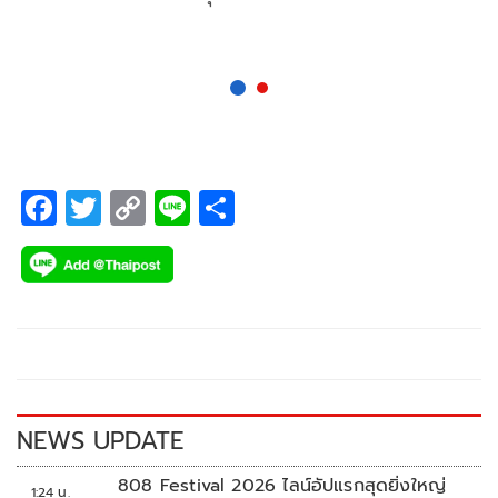
F
T
C
Li
S
ac
wi
o
n
h
e
tt
p
e
ar
b
er
y
e
o
Li
o
n
k
k
NEWS UPDATE
808 Festival 2026 ไลน์อัปแรกสุดยิ่งใหญ่
1:24 น.