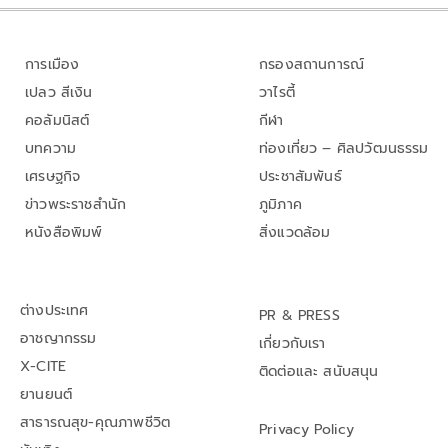
การเมือง
กรองสถานการณ์
เปลว สีเงิน
วาไรตี้
คอลัมนิสต์
กีฬา
บทความ
ท่องเที่ยว – ศิลปวัฒนธรรม
เศรษฐกิจ
ประชาสัมพันธ์
ข่าวพระราชสำนัก
ภูมิภาค
หนังสือพิมพ์
สิ่งแวดล้อม
ต่างประเทศ
PR & PRESS
อาชญากรรม
เกี่ยวกับเรา
X-CITE
ติดต่อและ สนับสนุน
ยานยนต์
สาธารณสุข-คุณภาพชีวิต
Privacy Policy