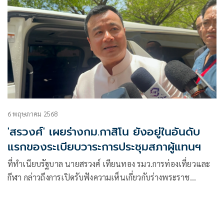
6 พฤษภาคม 2568
'สรวงศ์' เผยร่างกม.กาสิโน ยังอยู่ในอันดับ
แรกของระเบียบวาระการประชุมสภาผู้แทนฯ
ที่ทำเนียบรัฐบาล นายสรวงศ์ เทียนทอง รมว.การท่องเที่ยวและ
กีฬา กล่าวถึงการเปิดรับฟังความเห็นเกี่ยวกับร่างพระราช
บัญญัติ(พ.ร.บ.)กา