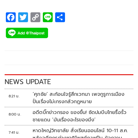
F
T
C
Li
S
ac
wi
o
n
h
e
tt
p
e
ar
b
er
y
e
o
Li
o
n
k
k
NEWS UPDATE
‘ศุภชัย’ สะท้อนใจรู้สึกเวทนา เพจกูรูการเมือง
8:21 น.
ปั่นเรื่องไม่เกรงกลัวกฎหมาย
อดีตบิ๊กข่าวกรอง ของขึ้น! ซัดปมบีบไทยรื้อรั้ว
8:00 น.
ชายแดน ‘มันเรื่องอะไรของมึง’
หาดใหญ่วิทยาลัย สั่งเรียนออนไลน์ 10-11 ส.ค.
7:41 น.