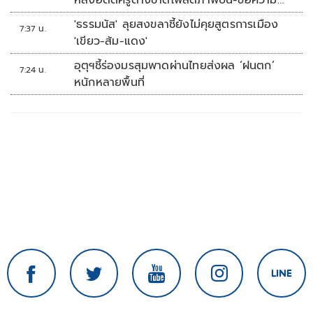
หลังอดีตครูต่างชาติโพสต์ภาพปืน-ข้อความ
ข่มขู่
'ธรรมนัส' ลุยสงขลาชี้ยังไม่คุยสูตรการเมือง
7:37 น.
'เขียว-ส้ม-แดง'
อุตุฯชี้ร่องมรสุมพาดผ่านไทยส่งผล ‘ฝนตก’
7:24 น.
หนักหลายพื้นที่