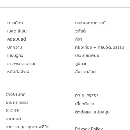
การเมือง
กรองสถานการณ์
เปลว สีเงิน
วาไรตี้
คอลัมนิสต์
กีฬา
บทความ
ท่องเที่ยว – ศิลปวัฒนธรรม
เศรษฐกิจ
ประชาสัมพันธ์
ข่าวพระราชสำนัก
ภูมิภาค
หนังสือพิมพ์
สิ่งแวดล้อม
ต่างประเทศ
PR & PRESS
อาชญากรรม
เกี่ยวกับเรา
X-CITE
ติดต่อและ สนับสนุน
ยานยนต์
สาธารณสุข-คุณภาพชีวิต
Privacy Policy