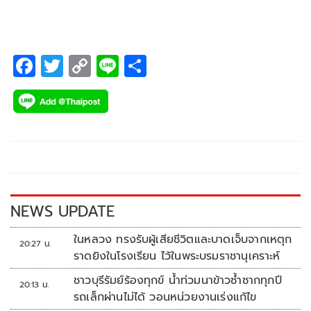
F
T
C
Li
S
ac
wi
o
n
h
e
tt
p
e
ar
b
er
y
e
o
Li
o
n
k
k
NEWS UPDATE
ในหลวง ทรงรับผู้เสียชีวิตและบาดเจ็บจากเหตุก
20:27 น.
ราดยิงในโรงเรียน ไว้ในพระบรมราชานุเคราะห์
ชาวบุรีรัมย์ร้องทุกข์ น้ำท่วมนาข้าวซ้ำซากทุกปี
20:13 น.
รถเล็กผ่านไม่ได้ วอนหน่วยงานเร่งแก้ไข