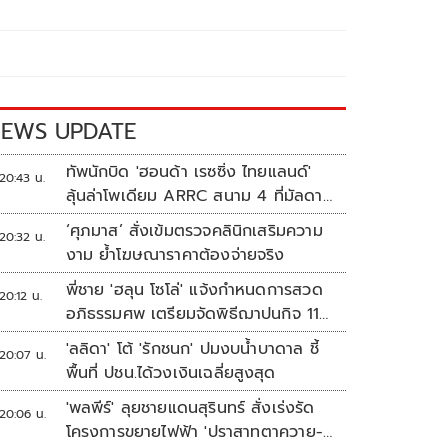
EWS UPDATE
ทัพนักบิด 'ฮอนด้า เรซซิ่ง ไทยแลนด์'
20:43 น.
ลุ้นล่าโพเดียม ARRC สนาม 4 ที่มัลดาลิ
กา
‘ศุภมาส’ สั่งเข้มตรวจคลินิกเสริมความ
20:32 น.
งาม ย้ำโฆษณาราคาต้องจ่ายจริง
พี่ชาย 'ฮลุน โซโล่' แจ้งกำหนดการสวด
20:12 น.
อภิธรรมศพ เตรียมจัดพิธีฌาปนกิจ 11
ส.ค.
'ลลิดา' โต้ 'รักชนก' ปมงบน้ำบาดาล ชี้
20:07 น.
พื้นที่ ปชน.ได้วงเงินเฉลี่ยสูงสุด
'พลพีร์' ลุยชายแดนสุรินทร์ สั่งเร่งรัด
20:06 น.
โครงการขยายไฟฟ้า 'ปราสาทตาควาย-