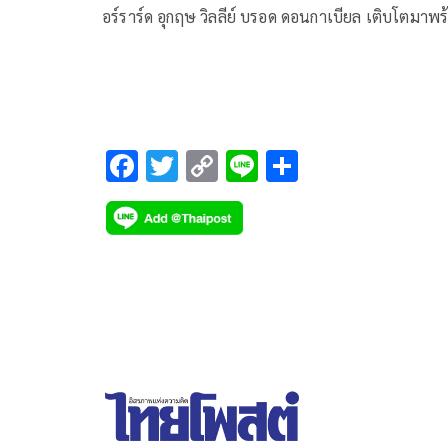
อร์ราร์ด อุกฤษ วิลลีย์ บรอด ดอนกาเบียล เติบโตมาพร
กับความเข้มงวดของครอบครัว โดนกลุ่มเพื่อนวัยเด็กบูล
และทำร้ายร่างกาย
F
T
C
Li
S
ac
wi
o
n
h
e
tt
p
e
ar
b
er
y
e
o
Li
o
n
k
k