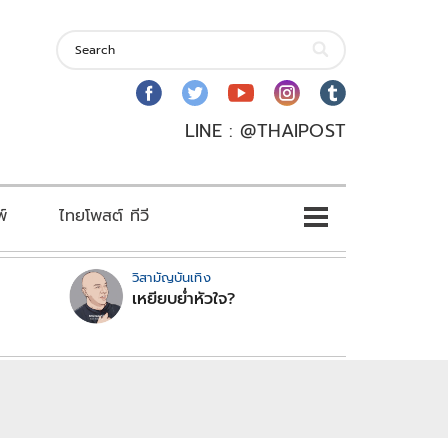
LINE : @THAIPOST
พ์
ไทยโพสต์ ทีวี
วิสามัญบันเทิง
เหยียบย่ำหัวใจ?