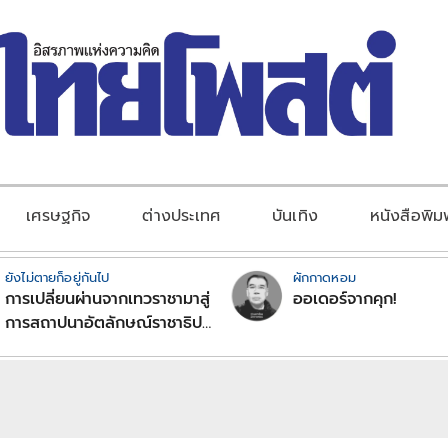
เศรษฐกิจ
ต่างประเทศ
บันเทิง
หนังสือพิม
ยังไม่ตายก็อยู่กันไป
ผักกาดหอม
การเปลี่ยนผ่านจากเทวราชามาสู่
ออเดอร์จากคุก!
การสถาปนาอัตลักษณ์ราชาธิป
ไตยแบบพุทธศาสนาในพระไตร
ปิฏก : สามัญผลสูตรในฐานะ
ทฤษฎีขีดจำกัดของอำนาจรัฐ
เหนือแรงงานและทรัพย์สิน