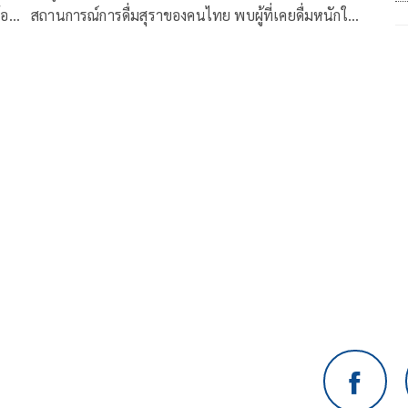
้อม
สถานการณ์การดื่มสุราของคนไทย พบผู้ที่เคยดื่มหนักใน
ลี่
รอบ 12 เดือน ประมาณ 5.7 ล้านคน หรือคิดเป็นร้อยละ
10 ซึ่งมีแนวโน้มลดลงมาโดยตลอดจากร้อยละ 14 ในปี
2557