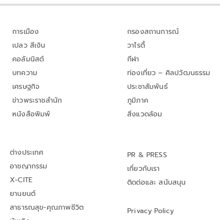
การเมือง
กรองสถานการณ์
เปลว สีเงิน
วาไรตี้
คอลัมนิสต์
กีฬา
บทความ
ท่องเที่ยว – ศิลปวัฒนธรรม
เศรษฐกิจ
ประชาสัมพันธ์
ข่าวพระราชสำนัก
ภูมิภาค
หนังสือพิมพ์
สิ่งแวดล้อม
ต่างประเทศ
PR & PRESS
อาชญากรรม
เกี่ยวกับเรา
X-CITE
ติดต่อและ สนับสนุน
ยานยนต์
สาธารณสุข-คุณภาพชีวิต
Privacy Policy