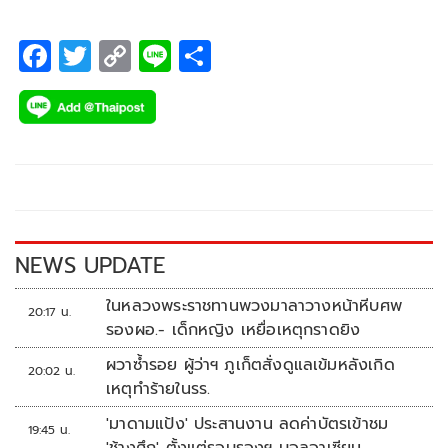
F
T
C
Li
S
ac
wi
o
n
h
e
tt
p
e
ar
b
er
y
e
o
Li
o
n
k
k
NEWS UPDATE
ในหลวงพระราชทานพวงมาลาวางหน้าหีบศพ
20:17 น.
รองผอ.- เด็กหญิง เหยื่อเหตุกราดยิง
ผวาซ้ำรอย ผู้ว่าฯ ภูเก็ตสั่งดูแลเข้มหลังเกิด
20:02 น.
เหตุทำร้ายในรร.
'มาดามแป้ง' ประสานงาน ลดค่าบัตรเข้าชม
19:45 น.