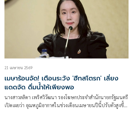
21 เมษายน 2569
เมษาร้อนจัด! เตือนระวัง 'ฮีทสโตรก' เลี่ยง
แดดจัด ดื่มน้ำให้เพียงพอ
นางสาวลลิดา เพริศวิวัฒนา รองโฆษกประจำสำนักนายกรัฐมนตรี
เปิดเผยว่า อุณหภูมิอากาศในช่วงเดือนเมษายนปีนี้ปรับตัวสูงขึ้น
อย่างต่อ