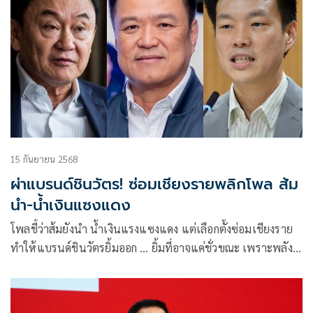
15 กันยายน 2568
ผ่าแบรนด์ชินวัตร! ซ่อมเชียงรายพลิกโพล ส้ม
นำ-น้ำเงินแซงแดง
โพลชี้ว่าส้มยังนำ น้ำเงินแรงแซงแดง แต่เลือกตั้งซ่อมเชียงราย
ทำให้แบรนด์ชินวัตรยิ้มออก … ยิ้มที่อาจแค่ชั่วขณะ เพราะพลังที่
เคยแข็งแรงไม่แกร่งเหมือนเดิมแล้ว ต่อให้เก็บชัยได้ในซอยบ้าน
ถนนเส้นใหญ่ข้างหน้าอาจไม่เปิดทางเสมอไป