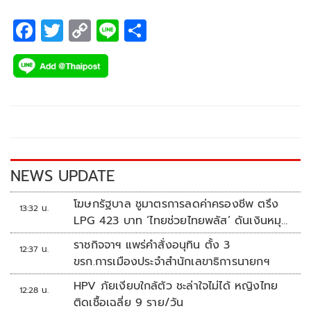
F
T
C
Li
S
ac
wi
o
n
h
e
tt
p
e
ar
b
er
y
e
o
Li
o
n
k
k
NEWS UPDATE
โฆษกรัฐบาล ชูมาตรการลดค่าครองชีพ ตรึง
13:32 น.
LPG 423 บาท ‘ไทยช่วยไทยพลัส’ ดันเงินหมุน
แสนล้าน
ราชกิจจาฯ แพร่คำสั่งอนุทิน ตั้ง 3
12:37 น.
ขรก.การเมืองประจำสำนักเลขาธิการนายกฯ
HPV ภัยเงียบใกล้ตัว ชะล่าใจไม่ได้ หญิงไทย
12:28 น.
ติดเชื้อเฉลี่ย 9 ราย/วัน