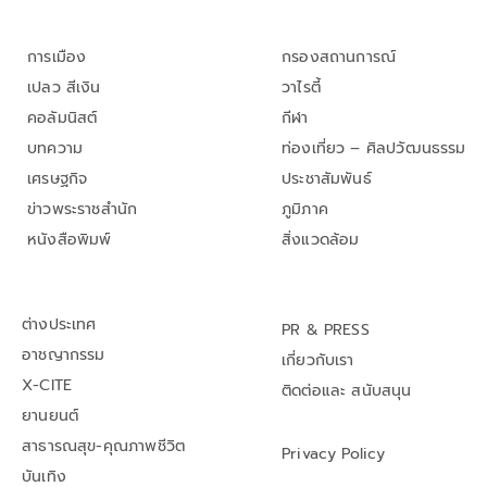
การเมือง
กรองสถานการณ์
เปลว สีเงิน
วาไรตี้
คอลัมนิสต์
กีฬา
บทความ
ท่องเที่ยว – ศิลปวัฒนธรรม
เศรษฐกิจ
ประชาสัมพันธ์
ข่าวพระราชสำนัก
ภูมิภาค
หนังสือพิมพ์
สิ่งแวดล้อม
ต่างประเทศ
PR & PRESS
อาชญากรรม
เกี่ยวกับเรา
X-CITE
ติดต่อและ สนับสนุน
ยานยนต์
สาธารณสุข-คุณภาพชีวิต
Privacy Policy
บันเทิง